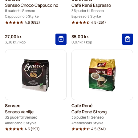
Senseo Choco Cappuccino
Café René Espresso
8 puder til Senseo
36 puder til Senseo
Cappuccino
5 Styrke
Espresso
8 Styrke
4.6
(692)
4.5
(251)
27,00 kr.
35,00 kr.
3,38 kr.
/ kop
0,97 kr.
/ kop
Senseo
Café René
Senseo Vanilje
Café René Strong
32 puder til Senseo
36 puder til Senseo
Americano
5 Styrke
Americano
9 Styrke
4.6
(297)
4.5
(341)