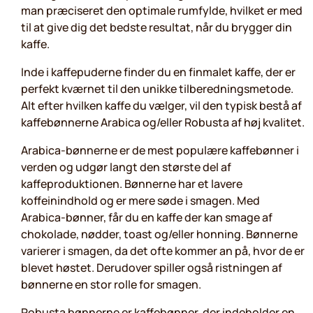
man præciseret den optimale rumfylde, hvilket er med
til at give dig det bedste resultat, når du brygger din
kaffe.
Inde i kaffepuderne finder du en finmalet kaffe, der er
perfekt kværnet til den unikke tilberedningsmetode.
Alt efter hvilken kaffe du vælger, vil den typisk bestå af
kaffebønnerne Arabica og/eller Robusta af høj kvalitet.
Arabica-bønnerne er de mest populære kaffebønner i
verden og udgør langt den største del af
kaffeproduktionen. Bønnerne har et lavere
koffeinindhold og er mere søde i smagen. Med
Arabica-bønner, får du en kaffe der kan smage af
chokolade, nødder, toast og/eller honning. Bønnerne
varierer i smagen, da det ofte kommer an på, hvor de er
blevet høstet. Derudover spiller også ristningen af
bønnerne en stor rolle for smagen.
Robusta bønnerne er kaffebønner, der indeholder en