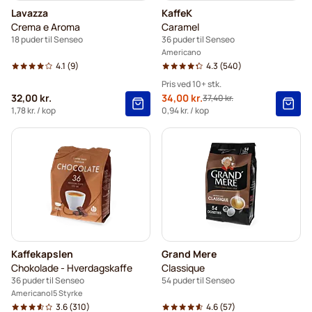
Lavazza
KaffeK
Crema e Aroma
Caramel
18 puder til Senseo
36 puder til Senseo
Americano
4.1
(9)
4.3
(540)
Pris ved 10+ stk.
32,00 kr.
Tilbudspris
34,00 kr.
37,40 kr.
Normalpris
10+
=
34,00 kr.
1,78 kr.
/ kop
0,94 kr.
/ kop
5+
=
35,70 kr.
1
=
37,40 kr.
Kaffekapslen
Grand Mere
Chokolade - Hverdagskaffe
Classique
36 puder til Senseo
54 puder til Senseo
Americano
5 Styrke
3.6
(310)
4.6
(57)