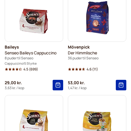
Baileys
Mövenpick
Senseo Baileys Cappuccino
Der Himmlische
8 puder til Senseo
36 puder til Senseo
Cappuccino
5 Styrke
4.5
(699)
4.6
(11)
29,00 kr.
53,00 kr.
3,63 kr.
/ kop
1,47 kr.
/ kop