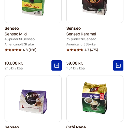
Senseo
Senseo
Senseo Mild
Senseo Karamel
48 puder til Senseo
32 puder til Senseo
Americano
2 Styrke
Americano
5 Styrke
4.8
(128)
4.7
(475)
103,00 kr.
59,00 kr.
2,15 kr.
/ kop
1,84 kr.
/ kop
Senseo
Café René