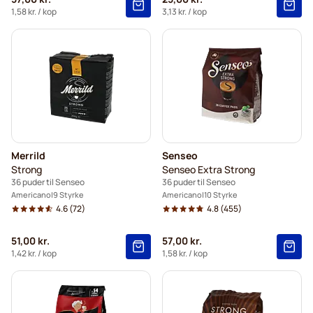
1,58 kr.
/ kop
3,13 kr.
/ kop
Merrild
Senseo
Strong
Senseo Extra Strong
36 puder til Senseo
36 puder til Senseo
Americano
9 Styrke
Americano
10 Styrke
4.6
(72)
4.8
(455)
51,00 kr.
57,00 kr.
1,42 kr.
/ kop
1,58 kr.
/ kop