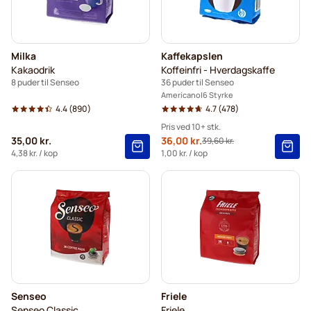
Milka
Kaffekapslen
Kakaodrik
Koffeinfri - Hverdagskaffe
8 puder til Senseo
36 puder til Senseo
Americano
6 Styrke
4.4
(890)
4.7
(478)
Pris ved 10+ stk.
35,00 kr.
Tilbudspris
36,00 kr.
39,60 kr.
Normalpris
10+
=
36,00 kr.
4,38 kr.
/ kop
1,00 kr.
/ kop
5+
=
37,80 kr.
1
=
39,60 kr.
Senseo
Friele
Senseo Classic
Friele