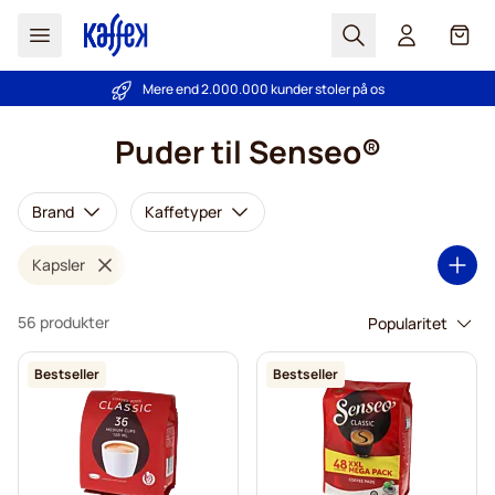
Søg
Cart
Mere end 2.000.000 kunder stoler på os
Prisgaranti
- Altid fair priser!
Skip to Content
Puder til Senseo®
Brand
Kaffetyper
Kapsler
56 produkter
Bestseller
Bestseller