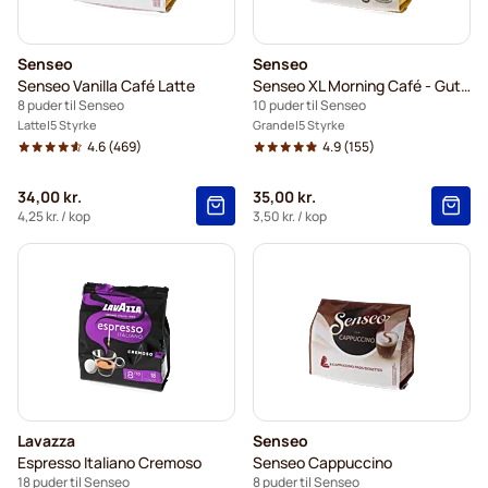
Senseo
Senseo
Senseo Vanilla Café Latte
Senseo XL Morning Café - Guten Morgen (stor kop)
8 puder til Senseo
10 puder til Senseo
Latte
5 Styrke
Grande
5 Styrke
4.6
(469)
4.9
(155)
34,00 kr.
35,00 kr.
4,25 kr.
/ kop
3,50 kr.
/ kop
Lavazza
Senseo
Espresso Italiano Cremoso
Senseo Cappuccino
18 puder til Senseo
8 puder til Senseo