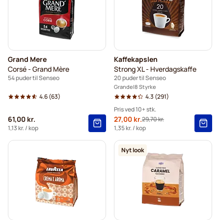
Grand Mere
Kaffekapslen
Corsé - Grand Mère
Strong XL - Hverdagskaffe
54 puder til Senseo
20 puder til Senseo
Grande
8 Styrke
4.6
(63)
4.3
(291)
Pris ved 10+ stk.
61,00 kr.
Tilbudspris
27,00 kr.
29,70 kr.
Normalpris
10+
=
27,00 kr.
1,13 kr.
/ kop
1,35 kr.
/ kop
5+
=
28,35 kr.
Nyt look
1
=
29,70 kr.