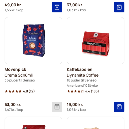
49,00 kr.
37,00 kr.
1,53 kr.
/ kop
1,03 kr.
/ kop
Mövenpick
Kaffekapslen
Crema Schümli
Dynamite Coffee
36 puder til Senseo
18 puder til Senseo
Americano
10 Styrke
4.8
(12)
4.4
(185)
53,00 kr.
19,00 kr.
1,47 kr.
/ kop
1,06 kr.
/ kop