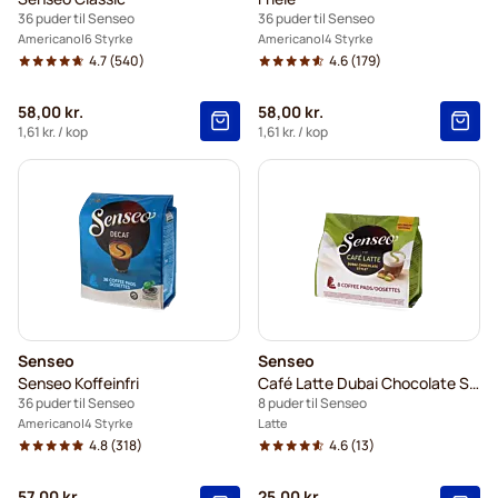
36 puder til Senseo
36 puder til Senseo
Americano
6 Styrke
Americano
4 Styrke
4.7
(540)
4.6
(179)
58,00 kr.
58,00 kr.
1,61 kr.
/ kop
1,61 kr.
/ kop
Senseo
Senseo
Senseo Koffeinfri
Café Latte Dubai Chocolate Style
36 puder til Senseo
8 puder til Senseo
Americano
4 Styrke
Latte
4.8
(318)
4.6
(13)
57,00 kr.
25,00 kr.