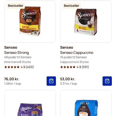
5+
=
26,25 kr.
Bestseller
Bestseller
1
=
27,50 kr.
Senseo
Senseo
Senseo Strong
Senseo Cappuccino
48 puder til Senseo
16 puder til Senseo
Americano
8 Styrke
Cappuccino
4 Styrke
4.9
(403)
4.9
(331)
76,00 kr.
53,00 kr.
1,58 kr.
/ kop
3,31 kr.
/ kop