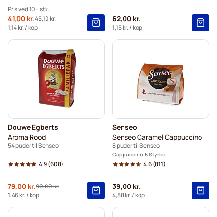
Pris ved 10+ stk.
Tilbudspris
41,00 kr.
62,00 kr.
45,10 kr.
Normalpris
10+
=
41,00 kr.
1,14 kr.
/ kop
1,15 kr.
/ kop
5+
=
43,05 kr.
1
=
45,10 kr.
Douwe Egberts
Senseo
Aroma Rood
Senseo Caramel Cappuccino
54 puder til Senseo
8 puder til Senseo
Cappuccino
5 Styrke
4.9
(608)
4.6
(811)
Tilbudspris
79,00 kr.
39,00 kr.
90,00 kr.
Normalpris
1,46 kr.
/ kop
4,88 kr.
/ kop