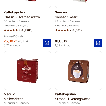
Kaffekapslen
Senseo
Classic - Hverdagskaffe
Senseo Classic
36 puder til Senseo
48 puder til Senseo
Americano
6 Styrke
Americano
6 Styrke
4.6
(1.285)
4.8
(683)
Pris ved 10+ stk.
Tilbudspris
26,00 kr.
81,00 kr.
28,60 kr.
Normalpris
10+
=
26,00 kr.
0,72 kr.
/ kop
1,69 kr.
/ kop
5+
=
27,30 kr.
1
=
28,60 kr.
Merrild
Kaffekapslen
Mellemristet
Strong - Hverdagskaffe
36 puder til Senseo
36 puder til Senseo