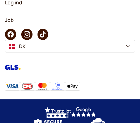
Log ind
Job
DK