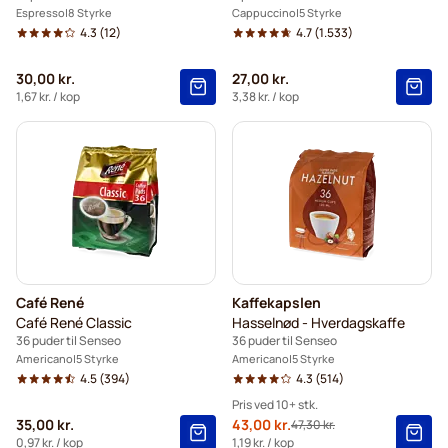
Espresso
8 Styrke
Cappuccino
5 Styrke
4.3
(12)
4.7
(1.533)
30,00 kr.
27,00 kr.
1,67 kr.
/ kop
3,38 kr.
/ kop
Café René
Kaffekapslen
Café René Classic
Hasselnød - Hverdagskaffe
36 puder til Senseo
36 puder til Senseo
Americano
5 Styrke
Americano
5 Styrke
4.5
(394)
4.3
(514)
Pris ved 10+ stk.
35,00 kr.
Tilbudspris
43,00 kr.
47,30 kr.
Normalpris
10+
=
43,00 kr.
0,97 kr.
/ kop
1,19 kr.
/ kop