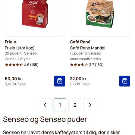
Friele
Café René
Friele (stor kop)
Café Rene Mandel
20 puder til Senseo
18 puder til Senseo
Grande
4 Styrke
Americano
5 Styrke
4.6
(155)
3.7
(180)
60,00 kr.
22,00 kr.
3,00 kr.
/ kop
1,22 kr.
/ kop
Du læser i øjeblikket side
Side
1
2
Senseo og Senseo puder
Senseo har lavet deres kaffesystem til dig, der elsker