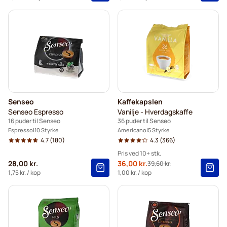
5+
=
45,15 kr.
1
=
47,30 kr.
Senseo
Kaffekapslen
Senseo Espresso
Vanilje - Hverdagskaffe
16 puder til Senseo
36 puder til Senseo
Espresso
10 Styrke
Americano
5 Styrke
4.7
(180)
4.3
(366)
Pris ved 10+ stk.
28,00 kr.
Tilbudspris
36,00 kr.
39,60 kr.
Normalpris
10+
=
36,00 kr.
1,75 kr.
/ kop
1,00 kr.
/ kop
5+
=
37,80 kr.
1
=
39,60 kr.