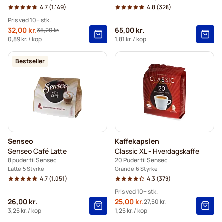
4.7
(1.149)
4.8
(328)
Pris ved 10+ stk.
Tilbudspris
32,00 kr.
65,00 kr.
35,20 kr.
Normalpris
10+
=
32,00 kr.
0,89 kr.
/ kop
1,81 kr.
/ kop
5+
=
33,60 kr.
Bestseller
1
=
35,20 kr.
Senseo
Kaffekapslen
Senseo Café Latte
Classic XL - Hverdagskaffe
8 puder til Senseo
20 Puder til Senseo
Latte
5 Styrke
Grande
6 Styrke
4.7
(1.051)
4.3
(379)
Pris ved 10+ stk.
26,00 kr.
Tilbudspris
25,00 kr.
27,50 kr.
Normalpris
10+
=
25,00 kr.
3,25 kr.
/ kop
1,25 kr.
/ kop