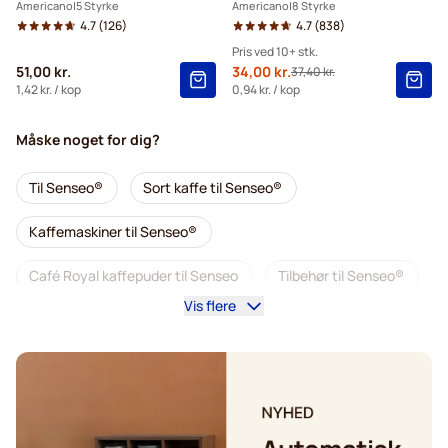
Americano
5 Styrke
Americano
8 Styrke
4.7
(126)
4.7
(838)
Pris ved 10+ stk.
51,00 kr.
Tilbudspris
34,00 kr.
37,40 kr.
Normalpris
10+
=
34,00 kr.
1,42 kr.
/ kop
0,94 kr.
/ kop
5+
=
35,70 kr.
Måske noget for dig?
1
=
37,40 kr.
Til Senseo®
Sort kaffe til Senseo®
Kaffemaskiner til Senseo®
Café Royal kaffepuder til Senseo
Tilbehør til Senseo®
Vis flere
Koffeinfri kaffe til Senseo
Afkalkning og plejeprodukter til Senseo
Segafredo kaffepuder til Senseo