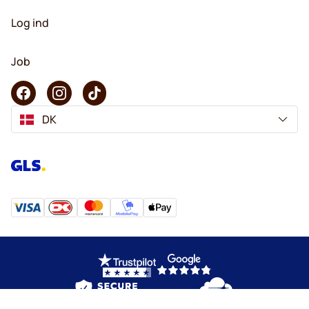
Log ind
Job
DK