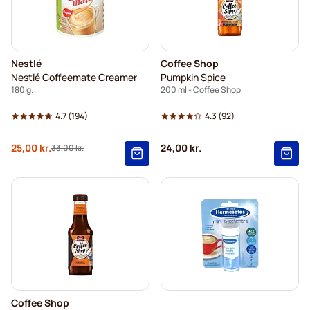
Nestlé
Coffee Shop
Nestlé Coffeemate Creamer
Pumpkin Spice
180 g.
200 ml - Coffee Shop
4.7
(194)
4.3
(92)
Tilbudspris
25,00 kr.
24,00 kr.
33,00 kr.
Normalpris
Coffee Shop