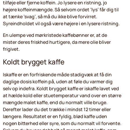
tilføje eller fjerne koffein. Jo lysere en ristning, jo
højere koffeinmængde. Så selvom ordet ’lys’ får dig til
at tænke ’svag’, så må du ikke blive forvirret.
Syreindholdet vil også være højere i en lysere ristning.
En ulempe ved mørkristede kaffebønner er, at de
mister deres friskhed hurtigere, da mere olie bliver
frigivet.
Koldt brygget kaffe
Iskaffe er en forfriskende måde stadigvæk at få din
daglige dosis koffein på, uden at føle du varmer dig
selv op indefra. Koldt brygget kaffe er iskaffe lavet ved
at hælde kold eller stuetemperatur vand over en større
mængde malet kaffe, end du normalt ville bruge.
Derefter lader du det trække i mindst 12 timer eller
længere. Resultatet er en fyldig, blød kaffe uden
nogen bitterhed eller syre, som du normalt vil forvente.