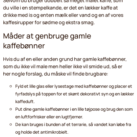
Selvom du bruger dobbelt så meget malet kaffe, som
du ville i en stempelkande, er det en lækker kaffe at
drikke med is og enten mælk eller vand og en af vores
kaffesirupper for sødme og ekstra smag.
Måder at genbruge gamle
kaffebønner
Hvis du af en eller anden grund har gamle kaffebønner,
som du ikke vil male men heller ikke vil smide ud, så er
her nogle forslag, du måske vil finde brugbare:
Fyld et lille glas eller lysestage med kaffebønner og placer et
fyrfadslys på toppen for et skønt dekorativt syn og en lækker
kaffeduft.
Put dine gamle kaffebønner i en lille tøjpose og brug den som
en luftforfrisker eller en lugtfjerner.
De kan bruges i bunden af et terrarie, så vandet kan løbe fra
og holde det antimikrobielt.