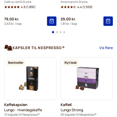
Café au lait
5 Styrke
Americano
4 Styrke
4.9
(1.891)
4.4
(1.559)
79,00 kr.
29,00 kr.
2,63 kr.
/ kop
1,81 kr.
/ kop
KAPSLER TIL NESPRESSO®
Vis flere
Bestseller
Nyt look
Kaffekapslen
KaffeK
Lungo - Hverdagskaffe
Lungo Strong
10 kapsler til Nespresso®
50 kapsler til Nespresso®