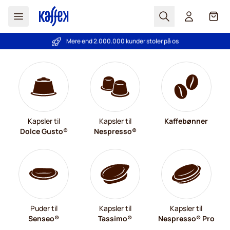
Søg
Cart
Mere end 2.000.000 kunder stoler på os
Prisgaranti
- Altid fair priser!
Skip to Content
Kapsler til
Kapsler til
Kaffebønner
Dolce Gusto®
Nespresso®
Puder til
Kapsler til
Kapsler til
Senseo®
Tassimo®
Nespresso® Pro