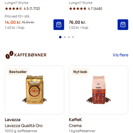
Lungo
7 Styrke
Lungo
7 Styrke
4.5
(1.712)
4.7
(446)
Pris ved 10+ stk.
Tilbudspris
14,00 kr.
76,00 kr.
15,54 kr.
Normalpris
10+
=
14,00 kr.
1,40 kr.
/ kop
1,52 kr.
/ kop
5+
=
14,70 kr.
1
=
15,54 kr.
KAFFEBØNNER
Vis flere
Bestseller
Nyt look
Lavazza
KaffeK
Lavazza Qualità Oro
Crema
1000 g. kaffebønner
1 kg kaffebønner