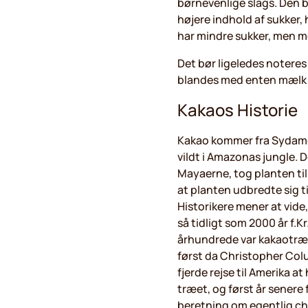
børnevenlige slags. Den b
højere indhold af sukker,
har mindre sukker, men 
Det bør ligeledes noteres
blandes med enten mælk e
Kakaos Historie
Kakao kommer fra Sydame
vildt i Amazonas jungle. 
Mayaerne, tog planten til
at planten udbredte sig t
Historikere mener at vide,
så tidligt som 2000 år f.Kr.
århundrede var kakaotræe
først da Christopher Colu
fjerde rejse til Amerika a
træet, og først år senere f
beretning om egentlig ch