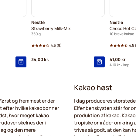
Nestlé
Nestlé
Strawberry Milk-Mix
Choco Hot Cl
350 g
10 breve kakao
4.5
(9)
4.5
34,00 kr.
41,00 kr.
4,10 kr.
/ kop
Kakao høst
 Først og fremmest er der
I dag produceres størstedele
lt efter hvilke kakaobønner
Elfenbenskysten står for o
dst, hvor meget kakao
produktion af kakao. Kakao
udover skelnes der i
tropiske områder omkring 
mag og den mere
trives så godt, at den kan h