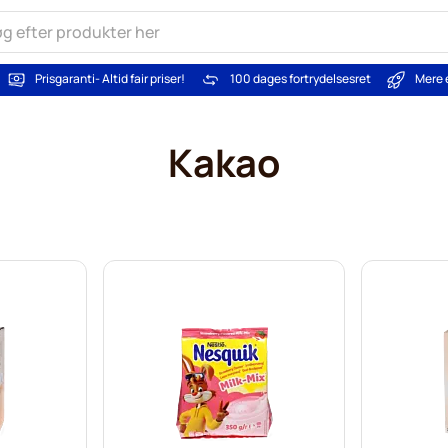
Prisgaranti
- Altid fair priser!
100 dages fortrydelsesret
Mere 
Kakao