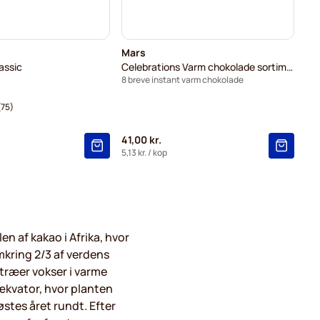
Mars
assic
Celebrations Varm chokolade sortiment
8 breve instant varm chokolade
(75)
41,00 kr.
5,13 kr.
/ kop
n af kakao i Afrika, hvor
mkring 2/3 af verdens
træer vokser i varme
ækvator, hvor planten
østes året rundt. Efter