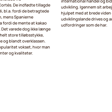
international handel og bid
rtés. De indfødte tillagde
udvikling. Igennem sit arbe
 bl.a. fordi de betragtede
hjulpet med at brede viden
m, mens Spanierne
udviklingslande drives og a
a fordi de mente at kakao
udfordringer som de har.
. Det varede dog ikke længe
helt store tilløbsstykke,
ge og blandt overklassen.
pularitet vokset, hvor man
nter og kvaliteter.