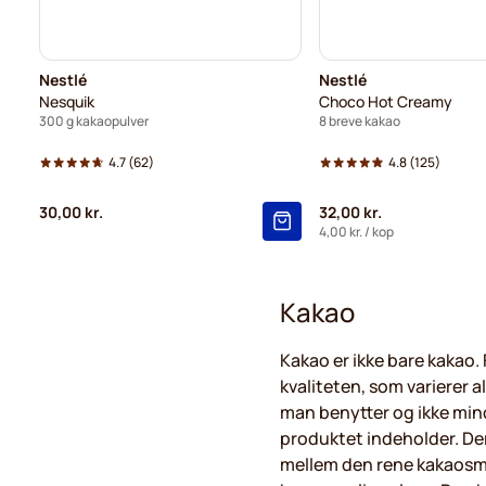
Nestlé
Nestlé
Nesquik
Choco Hot Creamy
300 g kakaopulver
8 breve kakao
4.7
(62)
4.8
(125)
30,00 kr.
32,00 kr.
4,00 kr.
/ kop
Kakao
Kakao er ikke bare kakao.
kvaliteten, som varierer a
man benytter og ikke min
produktet indeholder. Der
mellem den rene kakaos