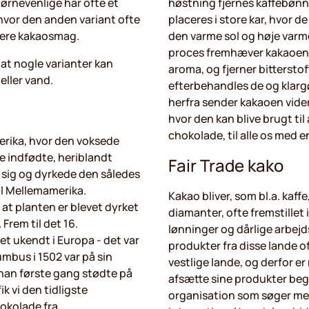
ørnevenlige har ofte et
høstning fjernes kaffebønn
 hvor den anden variant ofte
placeres i store kar, hvor d
mere kakaosmag.
den varme sol og høje varme
proces fremhæver kakaoen
 at nogle varianter kan
aroma, og fjerner bitterstof
ller vand.
efterbehandles de og klarg
herfra sender kakaoen videre
hvor den kan blive brugt til
chokolade, til alle os med e
rika, hvor den voksede
De indfødte, heriblandt
Fair Trade kako
 sig og dyrkede den således
il Mellemamerika.
Kakao bliver, som bl.a. kaffe
 at planten er blevet dyrket
diamanter, ofte fremstillet
 Frem til det 16.
lønninger og dårlige arbejd
t ukendt i Europa - det var
produkter fra disse lande of
mbus i 1502 var på sin
vestlige lande, og derfor e
t han første gang stødte på
afsætte sine produkter beg
ik vi den tidligste
organisation som søger mer
okolade fra