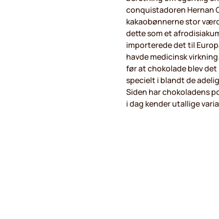
conquistadoren Hernan Co
kakaobønnerne stor værdi,
dette som et afrodisiaku
importerede det til Europ
havde medicinsk virkning
før at chokolade blev det 
specielt i blandt de adeli
Siden har chokoladens po
i dag kender utallige varia