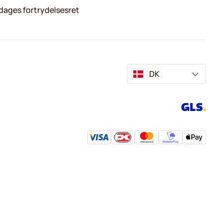
dages fortrydelsesret
DK