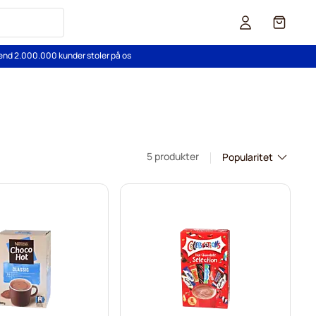
Cart
end 2.000.000 kunder stoler på os
5 produkter