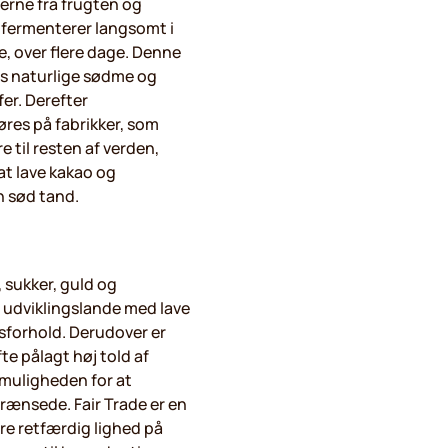
erne fra frugten og
e fermenterer langsomt i
, over flere dage. Denne
s naturlige sødme og
fer. Derefter
øres på fabrikker, som
 til resten af verden,
 at lave kakao og
n sød tand.
, sukker, guld og
 i udviklingslande med lave
sforhold. Derudover er
te pålagt høj told af
r muligheden for at
rænsede. Fair Trade er en
e retfærdig lighed på