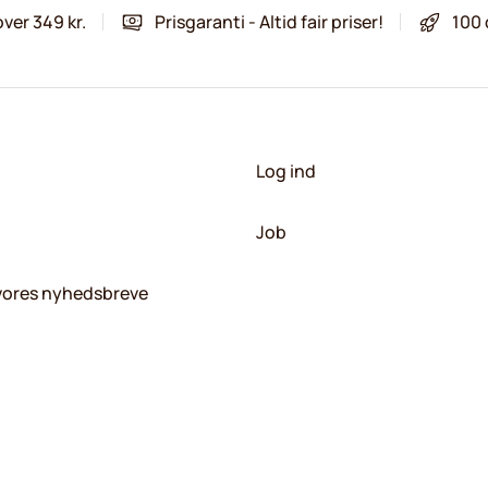
over 349 kr.
Prisgaranti - Altid fair priser!
100 
Log ind
Job
 vores nyhedsbreve