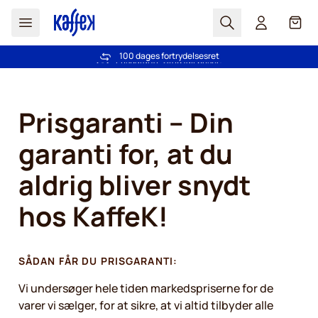
Søg
Cart
100 dages fortrydelsesret
Fri fragt ved køb over 349 kr.
Skip to Content
Prisgaranti – Din
garanti for, at du
aldrig bliver snydt
hos KaffeK!
SÅDAN FÅR DU PRISGARANTI:
Vi undersøger hele tiden markedspriserne for de
varer vi sælger, for at sikre, at vi altid tilbyder alle