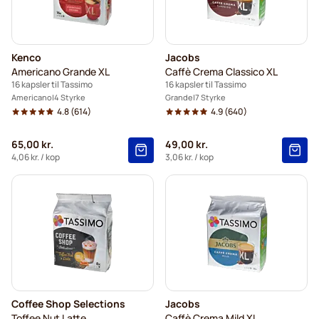
Kenco
Jacobs
Americano Grande XL
Caffè Crema Classico XL
16 kapsler til Tassimo
16 kapsler til Tassimo
Americano
4 Styrke
Grande
7 Styrke
4.8
(614)
4.9
(640)
65,00 kr.
49,00 kr.
4,06 kr.
/ kop
3,06 kr.
/ kop
Coffee Shop Selections
Jacobs
Toffee Nut Latte
Caffè Crema Mild XL