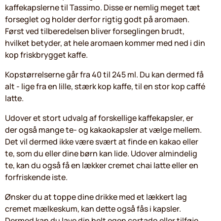
kaffekapslerne til Tassimo. Disse er nemlig meget tæt
forseglet og holder derfor rigtig godt på aromaen.
Først ved tilberedelsen bliver forseglingen brudt,
hvilket betyder, at hele aromaen kommer med ned i din
kop friskbrygget kaffe.
Kopstørrelserne går fra 40 til 245 ml. Du kan dermed få
alt - lige fra en lille, stærk kop kaffe, til en stor kop caffé
latte.
Udover et stort udvalg af forskellige kaffekapsler, er
der også mange te- og kakaokapsler at vælge mellem.
Det vil dermed ikke være svært at finde en kakao eller
te, som du eller dine børn kan lide. Udover almindelig
te, kan du også få en lækker cremet chai latte eller en
forfriskende iste.
Ønsker du at toppe dine drikke med et lækkert lag
cremet mælkeskum, kan dette også fås i kapsler.
Dermed kan du lave din helt egen cortado eller tilføje