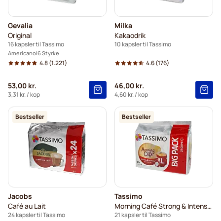
Gevalia
Milka
Original
Kakaodrik
16 kapsler til Tassimo
10 kapsler til Tassimo
Americano
6 Styrke
4.8
(1.221)
4.6
(176)
53,00 kr.
46,00 kr.
3,31 kr.
/ kop
4,60 kr.
/ kop
Bestseller
Bestseller
Jacobs
Tassimo
Café au Lait
Morning Café Strong & Intense XL
24 kapsler til Tassimo
21 kapsler til Tassimo