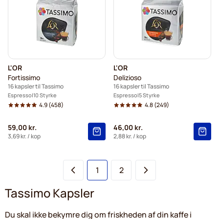
L'OR
L'OR
Fortissimo
Delizioso
16 kapsler til Tassimo
16 kapsler til Tassimo
Espresso
10 Styrke
Espresso
5 Styrke
4.9
(458)
4.8
(249)
59,00 kr.
46,00 kr.
3,69 kr.
/ kop
2,88 kr.
/ kop
Du læser i øjeblikket side
Side
1
2
Tassimo Kapsler
Du skal ikke bekymre dig om friskheden af din kaffe i