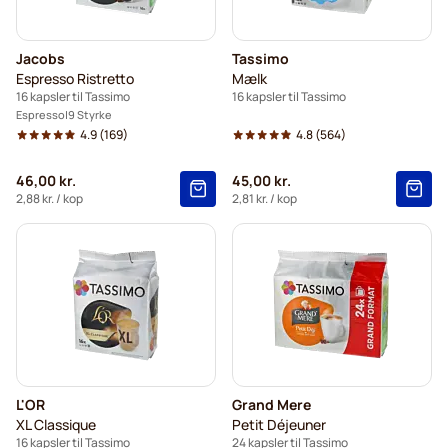
Jacobs
Tassimo
Espresso Ristretto
Mælk
16 kapsler til Tassimo
16 kapsler til Tassimo
Espresso
9 Styrke
4.9
(169)
4.8
(564)
46,00 kr.
45,00 kr.
2,88 kr.
/ kop
2,81 kr.
/ kop
L'OR
Grand Mere
XL Classique
Petit Déjeuner
16 kapsler til Tassimo
24 kapsler til Tassimo