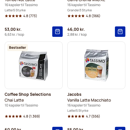
16 kapsler til Tassimo
16 kapsler til Tassimo
Latte
5 Styrke
Grande
3 Styrke
4.8
(773)
4.8
(366)
53,00 kr.
46,00 kr.
6,63 kr.
/ kop
2,88 kr.
/ kop
Bestseller
Coffee Shop Selections
Jacobs
Chai Latte
Vanilla Latte Macchiato
10 kapsler til Tassimo
16 kapsler til Tassimo
Latte
5 Styrke
4.8
(1.369)
4.7
(556)
60,00 kr.
55,00 kr.