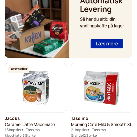
Jacobs kaffekapsler til Tassimo
Friele kaffekapsler til Tassimo
Marcilla kaffekapsler til Tassimo
Kakao og te til Tassimo®
Gevalia-kaffekapsler til Tassimo
Bestseller
Jacobs
Tassimo
Caramel Latte Macchiato
Morning Café Mild & Smooth XL
16 kapsler til Tassimo
21 kapsler til Tassimo
Macchiato
5 Styrke
Grande
2 Styrke