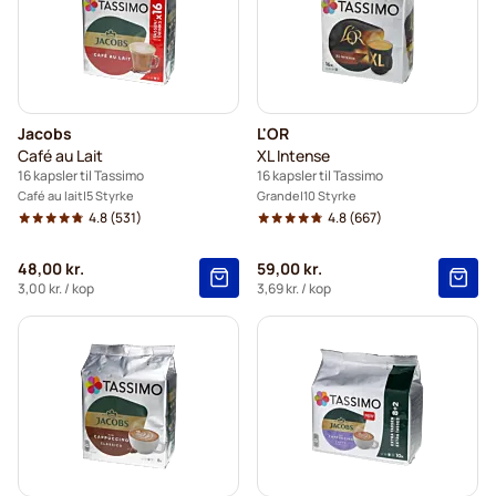
Jacobs
L'OR
Café au Lait
XL Intense
16 kapsler til Tassimo
16 kapsler til Tassimo
Café au lait
5 Styrke
Grande
10 Styrke
4.8
(531)
4.8
(667)
48,00 kr.
59,00 kr.
3,00 kr.
/ kop
3,69 kr.
/ kop