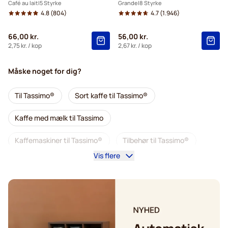
Café au lait
5 Styrke
Grande
8 Styrke
4.8
(804)
4.7
(1.946)
66,00 kr.
56,00 kr.
2,75 kr.
/ kop
2,67 kr.
/ kop
Måske noget for dig?
Til Tassimo®
Sort kaffe til Tassimo®
Kaffe med mælk til Tassimo
Kaffemaskiner til Tassimo®
Tilbehør til Tassimo®
Vis flere
Koffeinfri kaffe til Tassimo
Alt til kaffen til Tassimo
Afkalkning og plejeprodukter til Tassimo
L'OR kaffekapsler til Tassimo