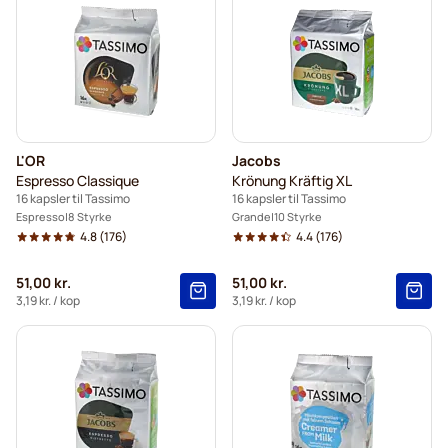
L'OR
Jacobs
Espresso Classique
Krönung Kräftig XL
16 kapsler til Tassimo
16 kapsler til Tassimo
Espresso
8 Styrke
Grande
10 Styrke
4.8
(176)
4.4
(176)
51,00 kr.
51,00 kr.
3,19 kr.
/ kop
3,19 kr.
/ kop