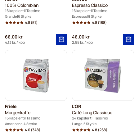
100% Colombian
Espresso Classico
16 kapsler til Tassimo
16 kapsler til Tassimo
Grande
6 Styrke
Espresso
8 Styrke
4.8
(51)
4.8
(188)
66,00 kr.
46,00 kr.
4,13 kr.
/ kop
2,88 kr.
/ kop
Friele
L'OR
Morgenkaffe
Café Long Classique
16 kapsler til Tassimo
24 kapsler til Tassimo
Americano
4 Styrke
Lungo
5 Styrke
4.6
(348)
4.8
(268)