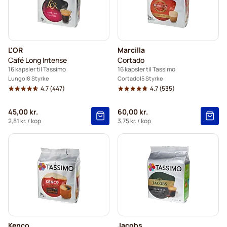
L'OR
Marcilla
Café Long Intense
Cortado
16 kapsler til Tassimo
16 kapsler til Tassimo
Lungo
8 Styrke
Cortado
5 Styrke
4.7
(447)
4.7
(535)
45,00 kr.
60,00 kr.
2,81 kr.
/ kop
3,75 kr.
/ kop
Kenco
Jacobs