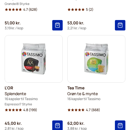
Grande
8 Styrke
4.7
(628)
5
(2)
51,00 kr.
53,00 kr.
3,19 kr.
/ kop
2,21 kr.
/ kop
L'OR
Tea Time
Splendente
Grøn te & mynte
16 kapsler til Tassimo
16 kapsler til Tassimo
Espresso
7 Styrke
4.8
(199)
4.7
(668)
45,00 kr.
62,00 kr.
2,81 kr.
/ kop
3,88 kr.
/ kop