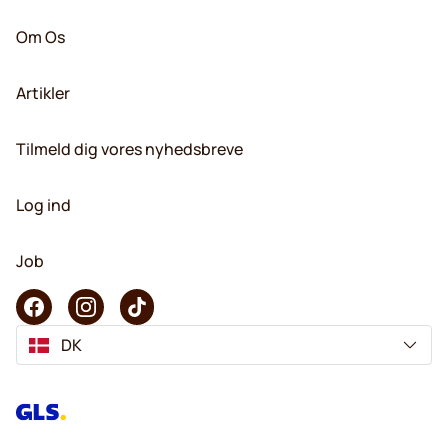
Om Os
Artikler
Tilmeld dig vores nyhedsbreve
Log ind
Job
DK