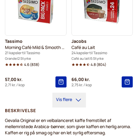
Tassimo
Jacobs
Morning Café Mild & Smooth XL
Café au Lait
21 kapsler til Tassimo
24 kapsler til Tassimo
Grande
2 Styrke
Café au lait
5 Styrke
4.6
(
838
)
4.8
(
804
)
57,00 kr.
66,00 kr.
2,71 kr.
/ kop
2,75 kr.
/ kop
Vis flere
BESKRIVELSE
Gevalia Original er en velbalanceret kaffe fremstillet af
mellemristede Arabica-bønner, som giver kaffen en herlig aroma.
Kaffen er rig på smag og har en let syrlig eftersmag.