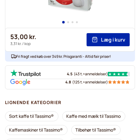
53,00 kr.
Læg i kurv
3,31 kr.
/ kop
Fri fragt ved køb over 349 kr. Prisgaranti - Altid fair priser!
4.5
(
43 t.+
anmeldelser
)
4.8
(
125 t.+
anmeldelser
)
LIGNENDE KATEGORIER
Sort kaffe til Tassimo®
Kaffe med mælk til Tassimo
Kaffemaskiner til Tassimo®
Tilbehør til Tassimo®