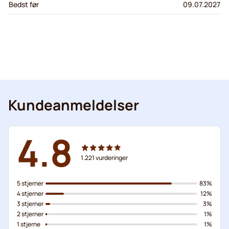
Bedst før
09.07.2027
Kundeanmeldelser
4.8
1.221
vurderinger
5 stjerner
83%
4 stjerner
12%
3 stjerner
3%
2 stjerner
1%
1 stjerne
1%