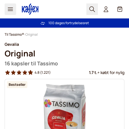
Søg
Cart
100 dages fortrydelsesret
Fri fragt ved køb over 349 kr.
Skip to Content
Til Tassimo®
Original
Gevalia
Original
16 kapsler til Tassimo
1.7 t.
+ købt for nylig
4.8
(1.221)
Bestseller