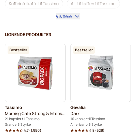
Koffeinfri kaffe til Tassimo
Alt til kaffen til Tassimo
Vis flere
Afkalkning og plejeprodukter til Tassimo
L'OR kaffekapsler til Tassimo
LIGNENDE PRODUKTER
Jacobs kaffekapsler til Tassimo
Kapsler til Tassimo®
Bestseller
Bestseller
Friele kaffekapsler til Tassimo
Marcilla kaffekapsler til Tassimo
Til Tassimo®
Kakao og te til Tassimo®
Gevalia-kaffekapsler til Tassimo
Tassimo
Gevalia
Morning Café Strong & Intense XL
Dark
21 kapsler til Tassimo
16 kapsler til Tassimo
Grande
8 Styrke
Americano
8 Styrke
4.7
(
1.950
)
4.8
(
629
)