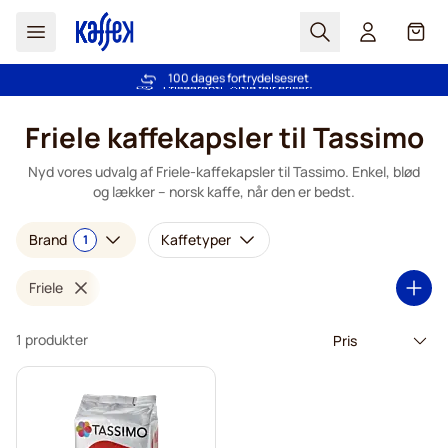
Søg
Cart
Mere end 2.000.000 kunder stoler på os
100 dages fortrydelsesret
Fri fragt ved køb over 349 kr.
Prisgaranti
- Altid fair priser!
Skip to Content
Friele kaffekapsler til Tassimo
Nyd vores udvalg af Friele-kaffekapsler til Tassimo. Enkel, blød
og lækker – norsk kaffe, når den er bedst.
Brand
Kaffetyper
1
Friele
1 produkter