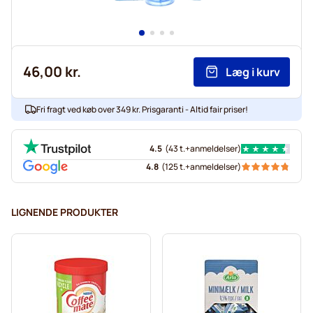
46,00 kr.
Læg i kurv
Fri fragt ved køb over 349 kr. Prisgaranti - Altid fair priser!
4.5
(
43 t.+
anmeldelser
)
4.8
(
125 t.+
anmeldelser
)
LIGNENDE PRODUKTER