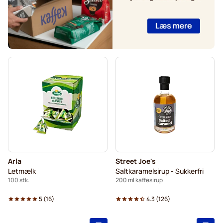
Arla
Street Joe's
Letmælk
Saltkaramelsirup - Sukkerfri
100 stk.
200 ml kaffesirup
5
(
16
)
4.3
(
126
)