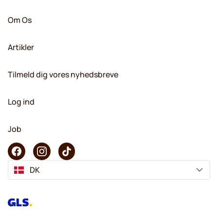
Om Os
Artikler
Tilmeld dig vores nyhedsbreve
Log ind
Job
DK