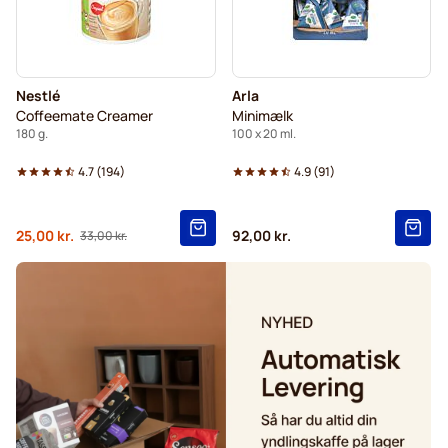
Nestlé
Arla
Coffeemate Creamer
Minimælk
180 g.
100 x 20 ml.
4.7
(
194
)
4.9
(
91
)
Fra
25,00 kr.
92,00 kr.
33,00 kr.
Normalpris