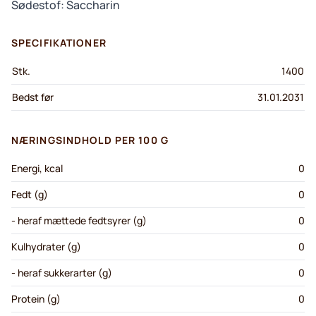
Sødestof: Saccharin
SPECIFIKATIONER
Stk.
1400
Bedst før
31.01.2031
NÆRINGSINDHOLD PER 100 G
Energi, kcal
0
Fedt (g)
0
- heraf mættede fedtsyrer (g)
0
Kulhydrater (g)
0
- heraf sukkerarter (g)
0
Protein (g)
0