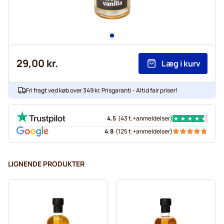
29,00 kr.
Læg i kurv
Fri fragt ved køb over 349 kr. Prisgaranti - Altid fair priser!
4.5
(
43 t.+
anmeldelser
)
4.8
(
125 t.+
anmeldelser
)
LIGNENDE PRODUKTER