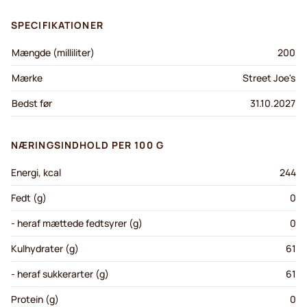
SPECIFIKATIONER
Mængde (milliliter)
200
Mærke
Street Joe's
Bedst før
31.10.2027
NÆRINGSINDHOLD PER 100 G
Energi, kcal
244
Fedt (g)
0
- heraf mættede fedtsyrer (g)
0
Kulhydrater (g)
61
- heraf sukkerarter (g)
61
Protein (g)
0