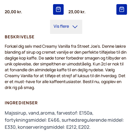
20,00 kr.
23,00 kr.
Vis flere
BESKRIVELSE
Forkæl dig selv med Creamy Vanilla fra Street Joe's. Denne lækre
blanding af sirup og cremet vanilje er den perfekte tilføjelse til din
daglige kop kaffe. De søde toner forbedrer smagen og tilbyder en
unik oplevelse, der simpelthen er uimodståelig. Kun 2cl er nok til
at forvandle din almindelige kaffe til en dejlig nydelse. Vælg
Creamy Vanilla for at tilføje et strejf af luksus til din hverdag. Det
er et must-have for alle kaffeentusiaster. Bestil nu, ogoplev en
drik rig på smag.
INGREDIENSER
Majssirup, vand,aroma, farvestof: E150a,
fortykningsmiddel: E466, surhedsregulerende middel:
E330, konserveringsmiddel: E212, E202.