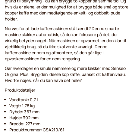
grund til bekymring - du kan brygge to kopper på samme tid. Og
hvis du er alene, er der mulighed for at brygge både små og store
kopper kaffe med den medfølgende enkelt- og dobbelt-pude
holder.
Nervøs for at lade kaffemaskinen stå tændt? Denne smarte
maskine slukker automatisk, så du kan fokusere på det, der
virkelig betyder noget. Når maskinen er opvarmet, er den klar til
øjeblikkelig brug, så du ikke skal vente unødigt. Denne
kaffemaskine er nem og afmontere, så den går lige i
opvaskemaskinen for en nem rengøring.
Gør hverdagen en smule nemmere og mere lækker med Senseo
Original Plus. Bryg den ideelle kop kaffe, uanset dit kaffeniveau.
Hvorfor nøjes, når du kan have det hele?
Produktdetaljer:
Vandtank: 0,7 L
Vægt: 1,78 kg
Dybde: 367 mm
Højde: 392 mm
Bredde: 227 mm
Produktnummer: CSA210/61