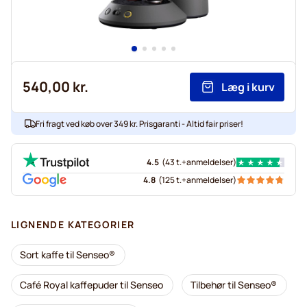
540,00 kr.
Læg i kurv
Fri fragt ved køb over 349 kr. Prisgaranti - Altid fair priser!
4.5
(
43 t.+
anmeldelser
)
4.8
(
125 t.+
anmeldelser
)
LIGNENDE KATEGORIER
Sort kaffe til Senseo®
Café Royal kaffepuder til Senseo
Tilbehør til Senseo®