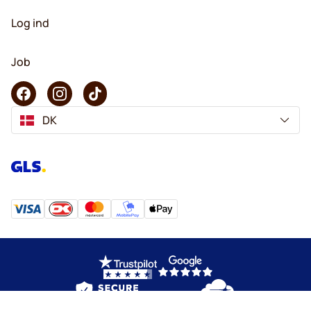
Log ind
Job
DK