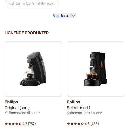
Koffeinfri kaffe til Senseo
Vis flere
Afkalkning og plejeprodukter til Senseo
Segafredo kaffepuder til Senseo
LIGNENDE PRODUKTER
Café René kaffepuder til Senseo
Puder til Senseo®
Merrild kaffepuder til Senseo
Friele kaffepuder til Senseo
Marcilla kaffepuder til Senseo
Gimoka puder til Senseo
Kaffepuder til Senseo
Philips
Philips
Kaffemaskiner til Senseo®
Til Senseo®
Original (sort)
Select (sort)
Kaffemaskine til puder
Kaffemaskine til puder
Kaffekapslen til Senseo®
Senseo puder
4.7
(
757
)
4.6
(
455
)