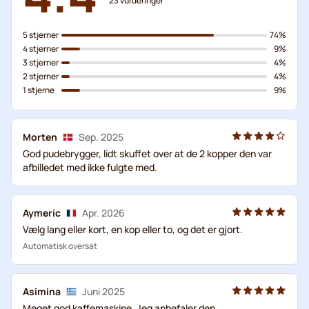
23
vurderinger
5 stjerner
74%
4 stjerner
9%
3 stjerner
4%
2 stjerner
4%
1 stjerne
9%
Morten
Sep. 2025
God pudebrygger, lidt skuffet over at de 2 kopper den var
afbilledet med ikke fulgte med.
Aymeric
Apr. 2026
Vælg lang eller kort, en kop eller to, og det er gjort.
Automatisk oversat
Asimina
Juni 2025
Meget god kaffemaskine. Jeg anbefaler den