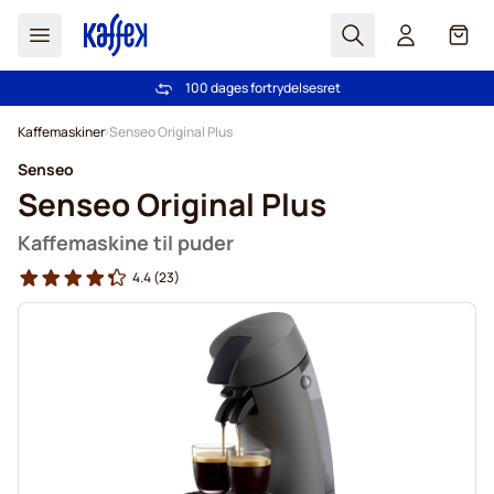
Søg
Cart
100 dages fortrydelsesret
Fri fragt ved køb over 349 kr.
Skip to Content
Kaffemaskiner
Senseo Original Plus
Senseo
Senseo Original Plus
Kaffemaskine til puder
4.4
(23)