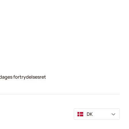
dages fortrydelsesret
DK