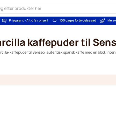
Prisgaranti
- Altid fair priser!
100 dages fortrydelsesret
Mere 
rcilla kaffepuder til Sen
cilla-kaffepuder til Senseo: autentisk spansk kaffe med en blød, inte