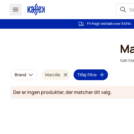
Fri fragt ved køb over 349 kr.
Skip to Content
Ma
Køb Mar
Brand
Marcilla
Tilføj filtre
Der er ingen produkter, der matcher dit valg.