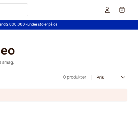
Cart
end 2.000.000 kunder stoler på os
seo
ns smag.
0 produkter