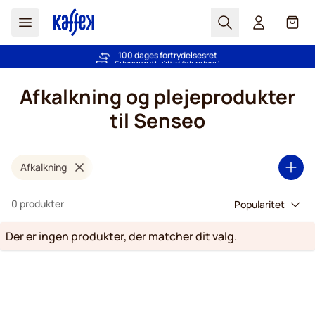
Søg
Cart
Mere end 2.000.000 kunder stoler på os
100 dages fortrydelsesret
Fri fragt ved køb over 349 kr.
Prisgaranti
- Altid fair priser!
Skip to Content
Afkalkning og plejeprodukter
til Senseo
Afkalkning
0 produkter
Der er ingen produkter, der matcher dit valg.