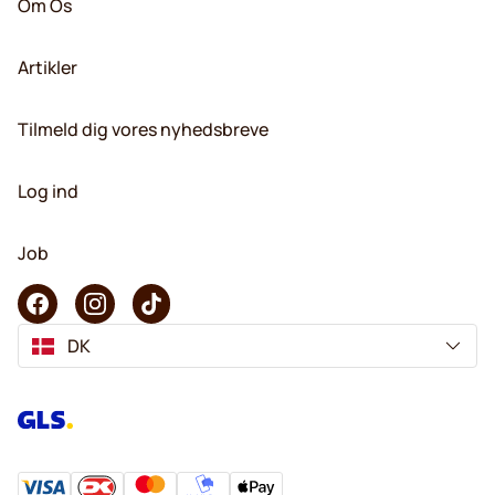
Om Os
Artikler
Tilmeld dig vores nyhedsbreve
Log ind
Job
DK