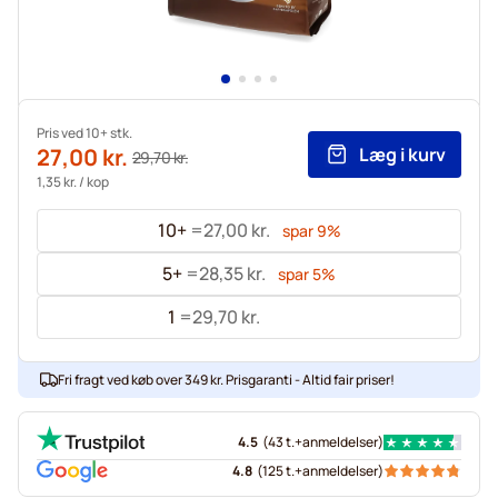
Pris ved 10+ stk.
27,00 kr.
Læg i kurv
29,70 kr.
1,35 kr.
/ kop
10+
=
27,00 kr.
spar
9
%
5+
=
28,35 kr.
spar
5
%
1
=
29,70 kr.
Fri fragt ved køb over 349 kr. Prisgaranti - Altid fair priser!
4.5
(
43 t.+
anmeldelser
)
4.8
(
125 t.+
anmeldelser
)