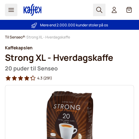
Søg
Cart
Mere end 2.000.000 kunder stoler på os
Prisgaranti
- Altid fair priser!
Skip to Content
Til Senseo®
Strong XL - Hverdagskaffe
Kaffekapslen
Strong XL - Hverdagskaffe
20 puder til Senseo
4.3
(291)