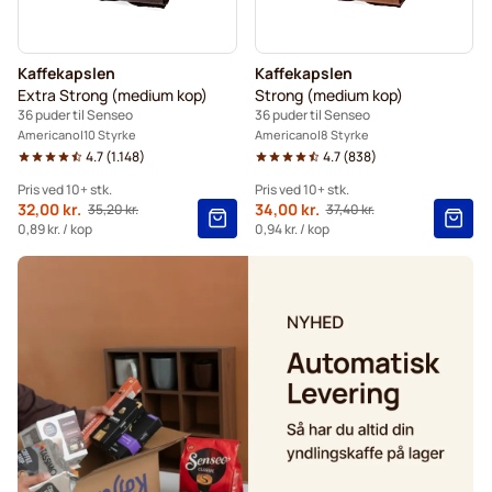
Gimoka puder til Senseo
Kaffepuder til Senseo
Kaffekapslen
Kaffekapslen
Sort kaffe til Senseo®
Til Senseo®
Extra Strong (medium kop)
Strong (medium kop)
36 puder til Senseo
36 puder til Senseo
Kaffekapslen til Senseo®
Americano
10 Styrke
Americano
8 Styrke
4.7
(
1.148
)
4.7
(
838
)
Pris ved 10+ stk.
Pris ved 10+ stk.
Fra
32,00 kr.
Fra
34,00 kr.
35,20 kr.
37,40 kr.
Normalpris
Normalpris
10+
=
32,00 kr.
10+
=
34,00 kr.
0,89 kr.
/ kop
0,94 kr.
/ kop
5+
=
33,60 kr.
5+
=
35,70 kr.
1
=
35,20 kr.
1
=
37,40 kr.