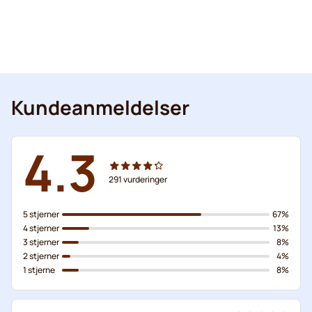
Kundeanmeldelser
4.3
291
vurderinger
5 stjerner
67%
4 stjerner
13%
3 stjerner
8%
2 stjerner
4%
1 stjerne
8%