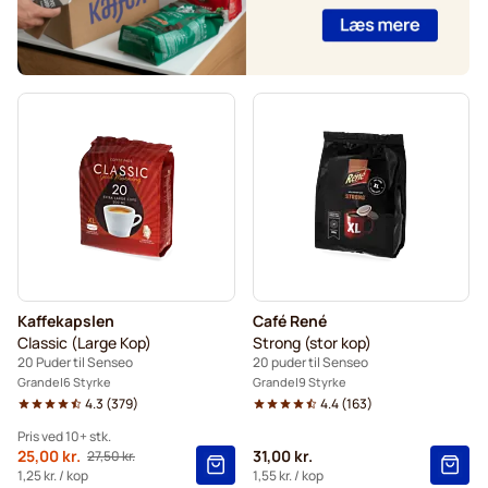
Kaffekapslen
Café René
Classic (Large Kop)
Strong (stor kop)
20 Puder til Senseo
20 puder til Senseo
Grande
6 Styrke
Grande
9 Styrke
4.3
(
379
)
4.4
(
163
)
Pris ved 10+ stk.
Fra
25,00 kr.
31,00 kr.
27,50 kr.
Normalpris
10+
=
25,00 kr.
1,25 kr.
/ kop
1,55 kr.
/ kop