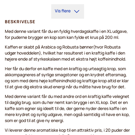
5+
=
26,25 kr.
Vis flere
1
=
27,50 kr.
BESKRIVELSE
Med denne variant får du en fyldig hverdagskaffe i en XL udgave,
for puderne brygger en kop som kan fylde et krus på 200 ml.
Kaffen er skabt på Arabica og Robusta bønner(hvor Robusta
udgør hoveddelen), hvilket har resulteret i en kraftig kaffe i den
højere ende af styrkeskalaen med et ekstra højt koffeinindhold.
Her får du derfor en kaffe med en kraftig og urteagtig krop, som
akkompagneres af syrlige smagstoner og en krydret eftersmag,
og som med dens høje koffeinindhold og kraftige krop altid er klar
til at give dig ekstra skud energi når du måtte have brug for det.
Med denne variant får du med andre ord en kraftig kaffe velegnet
til daglig brug, som du her nemt kan brygge i en XL kop. Det er en
kaffe som egner sig ideelt til de, der gerne nyder deres kaffe i en
mere krydret og syrlig udgave, men også samtidig vil have en kop,
som er god til at give ny energi.
Vi leverer denne aromatiske kop til en attraktiv pris, i 20 puder der