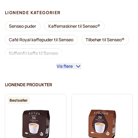
LIGNENDE KATEGORIER
Senseo puder
Kaffemaskiner til Senseo®
Café Royal kaffepuder til Senseo
Tilbehør til Senseo®
Koffeinfri kaffe til Senseo
Vis flere
Afkalkning og plejeprodukter til Senseo
Segafredo kaffepuder til Senseo
LIGNENDE PRODUKTER
Café René kaffepuder til Senseo
Puder til Senseo®
Bestseller
Merrild kaffepuder til Senseo
Friele kaffepuder til Senseo
Marcilla kaffepuder til Senseo