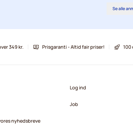
Se alle an
over 349 kr.
Prisgaranti - Altid fair priser!
100 
Log ind
Job
 vores nyhedsbreve