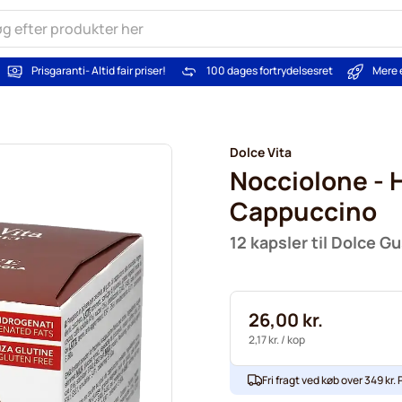
Prisgaranti
- Altid fair priser!
100 dages fortrydelsesret
Mere 
Dolce Vita
Nocciolone - 
Cappuccino
12 kapsler til Dolce G
26,00 kr.
2,17 kr.
/ kop
Fri fragt ved køb over 349 kr. P