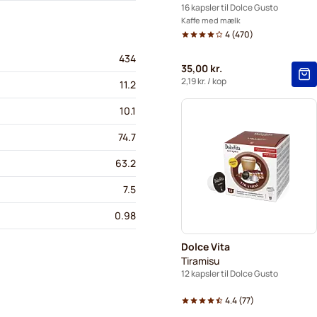
16 kapsler til Dolce Gusto
Kaffe med mælk
4
(
470
)
434
35,00 kr.
2,19 kr.
/ kop
11.2
10.1
74.7
63.2
7.5
0.98
Dolce Vita
Tiramisu
12 kapsler til Dolce Gusto
4.4
(
77
)