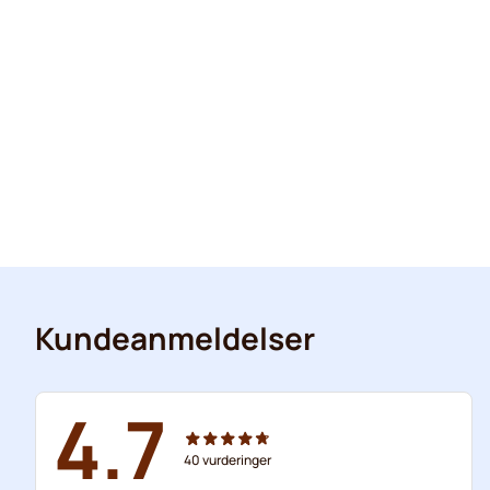
Kundeanmeldelser
4.7
40
vurderinger