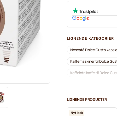
LIGNENDE KATEGORIER
Nescafé Dolce Gusto kapsle
Kaffemaskiner til Dolce Gu
Koffeinfri kaffe til Dolce Gu
Segafredo kaffekapsler til 
Caffè Borbone til Dolce Gus
LIGNENDE PRODUKTER
Kapsler til Dolce Gusto®
Nyt look