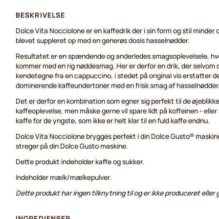
BESKRIVELSE
Dolce Vita Nocciolone er en kaffedrik der i sin form og stil mind
blevet suppleret op med en generøs dosis hasselnødder.
Resultatet er en spændende og anderledes smagsoplevelsele, hv
kommer med en rig nøddesmag. Her er derfor en drik, der selvom 
kendetegne fra en cappuccino, i stedet på original vis erstatter 
dominerende kaffeundertoner med en frisk smag af hasselnødder
Det er derfor en kombination som egner sig perfekt til de øjeblikk
kaffeoplevelse, men måske gerne vil spare lidt på koffeinen - eller
kaffe for de yngste, som ikke er helt klar til en fuld kaffe endnu.
Dolce Vita Nocciolone brygges perfekt i din Dolce Gusto® maskine
streger på din Dolce Gusto maskine.
Dette produkt indeholder kaffe og sukker.
Indeholder mælk/mælkepulver.
Dette produkt har ingen tilknytning til og er ikke produceret elle
INGREDIENSER