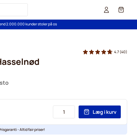
Cart
end 2.000.000 kunder stoler på os
4.7
(40)
Hasselnød
usto
Læg i kurv
risgaranti - Altid fair priser!