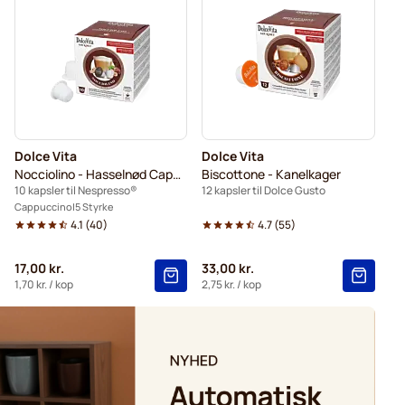
e Gusto®
Kaffekapslen-kaffekapsler til Dolce Gusto®
sler til Dolce Gusto
Dolce Vita
Dolce Vita
Nocciolino - Hasselnød Cappuccino
Biscottone - Kanelkager
10 kapsler til Nespresso®
12 kapsler til Dolce Gusto
Cappuccino
5 Styrke
4.1
(
40
)
4.7
(
55
)
17,00 kr.
33,00 kr.
1,70 kr.
/ kop
2,75 kr.
/ kop