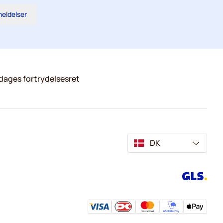
meldelser
dages fortrydelsesret
DK