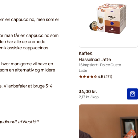
Starbucks® kapsler til Dolc
Starbucks® Grande-kaffekap
er om en cappuccino, men som er
or man får en cappuccino som
den har alle de cremede
den klassiske cappuccinos
KaffeK
.
Hasselnød Latte
e hvor man gerne vil have en
16 kapsler til Dolce Gusto
 som en alternativ og mildere
Latte
4.5
(
271
)
. Vi anbefaler at bruge 3-4
34,00 kr.
2,13 kr.
/ kop
r godkendt af Nestlé®