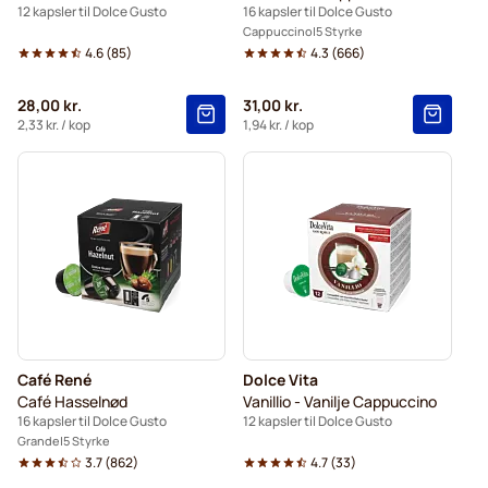
12 kapsler til Dolce Gusto
16 kapsler til Dolce Gusto
Cappuccino
5 Styrke
4.6
(
85
)
4.3
(
666
)
28,00 kr.
31,00 kr.
2,33 kr.
/ kop
1,94 kr.
/ kop
Café René
Dolce Vita
Café Hasselnød
Vanillio - Vanilje Cappuccino
16 kapsler til Dolce Gusto
12 kapsler til Dolce Gusto
Grande
5 Styrke
3.7
(
862
)
4.7
(
33
)