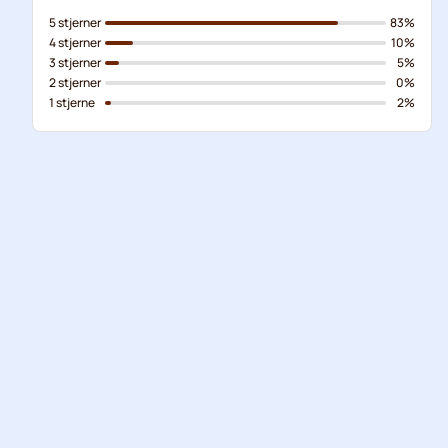
5 stjerner
83%
4 stjerner
10%
3 stjerner
5%
2 stjerner
0%
1 stjerne
2%