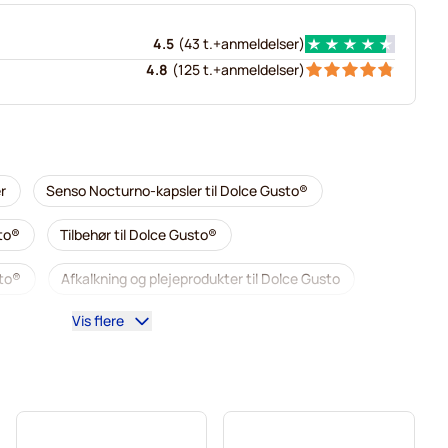
4.5
(
43 t.+
anmeldelser
)
4.8
(
125 t.+
anmeldelser
)
r
Senso Nocturno-kapsler til Dolce Gusto®
sto®
Tilbehør til Dolce Gusto®
sto®
Afkalkning og plejeprodukter til Dolce Gusto
Vis flere
Dolce Gusto®
Café René kaffekapsler til Dolce Gusto®
to
Dolce Vita kaffekapsler til Dolce Gusto®
Gimoka kapsler til Dolce Gusto®
Til Dolce Gusto®