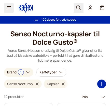
Søg
Cart
100 dages fortrydelsesret
Fri fragt ved køb over 349 kr.
Skip to Content
Senso Nocturno-kapsler til
Dolce Gusto®
Vores Senso Nocturno-udvalg til Dolce Gusto® giver et unikt
bud på klassiske cafédrikke – perfekt til at gøre din kaffestund
lidt mere spændende.
Brand
Kaffetyper
1
Senso Nocturno
Kapsler
12 produkter