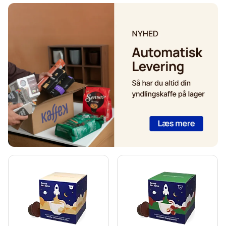
Koffeinfri kaffe til Dolce Gusto®
Afkalkning og plejeprodukter til Dolce Gusto
Segafredo kaffekapsler til Dolce Gusto®
Café René kaffekapsler til Dolce Gusto®
Caffè Borbone til Dolce Gusto
Dolce Vita kaffekapsler til Dolce Gusto®
Gimoka kapsler til Dolce Gusto®
Starbucks® kapsler til Dolce Gusto®
Kaffekapslen-kaffekapsler til Dolce Gusto®
Starbucks® Grande-kaffekapsler til Dolce Gusto