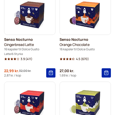
Senso Nocturno
Senso Nocturno
Gingerbread Latte
Orange Chocolate
16 kapsler til Dolce Gusto
16 kapsler til Dolce Gusto
Latte
6 Styrke
3.9
(411)
4.5
(670)
Tilbudspris
22,99 kr.
27,00 kr.
32,00 kr.
Normalpris
2,87 kr.
/ kop
1,69 kr.
/ kop