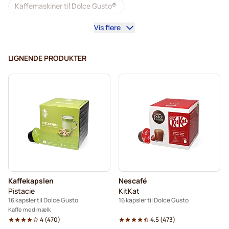
Kaffemaskiner til Dolce Gusto®
Vis flere
Tilbehør til Dolce Gusto®
Koffeinfri kaffe til Dolce Gusto®
LIGNENDE PRODUKTER
Afkalkning og plejeprodukter til Dolce Gusto
Segafredo kaffekapsler til Dolce Gusto®
Café René kaffekapsler til Dolce Gusto®
Caffè Borbone til Dolce Gusto
Dolce Vita kaffekapsler til Dolce Gusto®
Kaffekapslen
Nescafé
Kapsler til Dolce Gusto®
Pistacie
KitKat
16 kapsler til Dolce Gusto
16 kapsler til Dolce Gusto
Gimoka kapsler til Dolce Gusto®
Til Dolce Gusto®
Kaffe med mælk
4
(
470
)
4.5
(
473
)