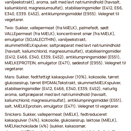
vaniljeekstrakt), aroma, salt med lavt natriumindhold (havsalt,
kaliumklorid, magnesiumsulfat), stabiliseringsmidler (E412, E66,
E340, E339. E452), antiklumpningsmiddel (E955). Velegnet til
vegetarer.
Twix: Sukker, vallepermeat (fra MÆLK), palmefedt, sødt
VALLEpermeat (fra MÆLK), koncentreret smør (fra MÆLK),
emulgator (SOJALECITHIN), vaniljeekstrakt,
skummetMÆLKspulver, saltpræparat med lavt natriumindhold
(havsalt, kaliumchlorid, magnesiumsulfat), stabiliseringsmidler
(E412, E466, E340, E339, E452), antiklumpningsmiddel (E551),
MÆLKEPROTEIN, emulgator (E471), sødestof (E955). Velegnet til
vegetarer.
Mars: Sukker, fedtfattigt kakaopulver (10%), kokosolie, tørret
glukosesirup, tørret BYGMALTekstrakt, skummetMÆLKspulver,
stabiliseringsmidler (E412, E466, E340, E339, E452), naturlig
aroma, saltpræparat med lavt natriumindhold (havsalt,
kaliumchlorid, magnesiumsulfat), antiklumpningsmiddel (E551),
salt, MÆLKEprotein, emulgator (E471). Velegnet til vegetarer.
Snickers: Sukker, vallepermeat (MÆLK), fedtreduceret
kakaopulver (14%), kokosolie, glukosesirup, laktose (MÆLK),
MÆLKechokolade (4%) (sukker, kakaosmør,