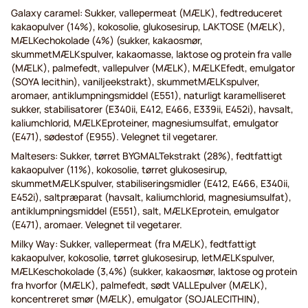
Galaxy caramel: Sukker, vallepermeat (MÆLK), fedtreduceret
kakaopulver (14%), kokosolie, glukosesirup, LAKTOSE (MÆLK),
MÆLKechokolade (4%) (sukker, kakaosmør,
skummetMÆLKspulver, kakaomasse, laktose og protein fra valle
(MÆLK), palmefedt, vallepulver (MÆLK), MÆLKEfedt, emulgator
(SOYA lecithin), vaniljeekstrakt), skummetMÆLKspulver,
aromaer, antiklumpningsmiddel (E551), naturligt karamelliseret
sukker, stabilisatorer (E340ii, E412, E466, E339ii, E452i), havsalt,
kaliumchlorid, MÆLKEproteiner, magnesiumsulfat, emulgator
(E471), sødestof (E955). Velegnet til vegetarer.
Maltesers: Sukker, tørret BYGMALTekstrakt (28%), fedtfattigt
kakaopulver (11%), kokosolie, tørret glukosesirup,
skummetMÆLKspulver, stabiliseringsmidler (E412, E466, E340ii,
E452i), saltpræparat (havsalt, kaliumchlorid, magnesiumsulfat),
antiklumpningsmiddel (E551), salt, MÆLKEprotein, emulgator
(E471), aromaer. Velegnet til vegetarer.
Milky Way: Sukker, vallepermeat (fra MÆLK), fedtfattigt
kakaopulver, kokosolie, tørret glukosesirup, letMÆLKspulver,
MÆLKeschokolade (3,4%) (sukker, kakaosmør, laktose og protein
fra hvorfor (MÆLK), palmefedt, sødt VALLEpulver (MÆLK),
koncentreret smør (MÆLK), emulgator (SOJALECITHIN),