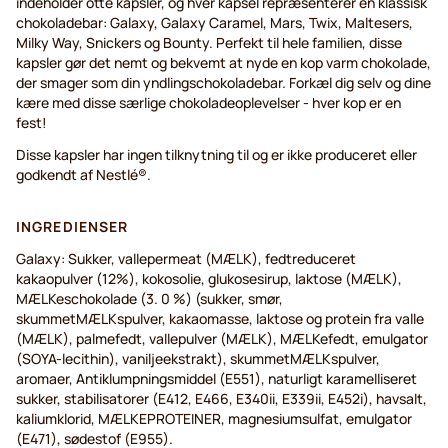
indeholder otte kapsler, og hver kapsel repræsenterer en klassisk
chokoladebar: Galaxy, Galaxy Caramel, Mars, Twix, Maltesers,
Milky Way, Snickers og Bounty. Perfekt til hele familien, disse
kapsler gør det nemt og bekvemt at nyde en kop varm chokolade,
der smager som din yndlingschokoladebar. Forkæl dig selv og dine
kære med disse særlige chokoladeoplevelser - hver kop er en
fest!
Disse kapsler har ingen tilknytning til og er ikke produceret eller
godkendt af Nestlé®.
INGREDIENSER
Galaxy: Sukker, vallepermeat (MÆLK), fedtreduceret
kakaopulver (12%), kokosolie, glukosesirup, laktose (MÆLK),
MÆLKeschokolade (3. 0 %) (sukker, smør,
skummetMÆLKspulver, kakaomasse, laktose og protein fra valle
(MÆLK), palmefedt, vallepulver (MÆLK), MÆLKefedt, emulgator
(SOYA-lecithin), vaniljeekstrakt), skummetMÆLKspulver,
aromaer, Antiklumpningsmiddel (E551), naturligt karamelliseret
sukker, stabilisatorer (E412, E466, E340ii, E339ii, E452i), havsalt,
kaliumklorid, MÆLKEPROTEINER, magnesiumsulfat, emulgator
(E471), sødestof (E955).