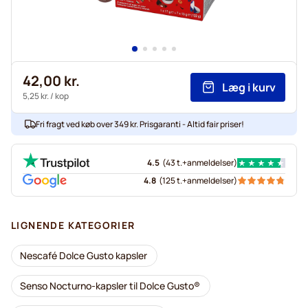
42,00 kr.
Læg i kurv
5,25 kr.
/ kop
Fri fragt ved køb over 349 kr. Prisgaranti - Altid fair priser!
4.5
(
43 t.+
anmeldelser
)
4.8
(
125 t.+
anmeldelser
)
LIGNENDE KATEGORIER
Nescafé Dolce Gusto kapsler
Senso Nocturno-kapsler til Dolce Gusto®