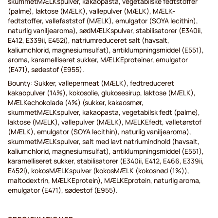
skummetMÆLKspulver, kakaopasta, vegetabilske fedtstoffer
(palme), laktose (MÆLK), vallepulver (MÆLK), MÆLK-
fedtstoffer, vallefaststof (MÆLK), emulgator (SOYA lecithin),
naturlig vaniljearoma), sødMÆLKspulver, stabilisatorer (E340ii,
E412, E339ii, E452i), natriumreduceret salt (havsalt,
kaliumchlorid, magnesiumsulfat), antiklumpningsmiddel (E551),
aroma, karamelliseret sukker, MÆLKEproteiner, emulgator
(E471), sødestof (E955).
Bounty: Sukker, vallepermeat (MÆLK), fedtreduceret
kakaopulver (14%), kokosolie, glukosesirup, laktose (MÆLK),
MÆLKechokolade (4%) (sukker, kakaosmør,
skummetMÆLKspulver, kakaopasta, vegetabilsk fedt (palme),
laktose (MÆLK), vallepulver (MÆLK), MÆLKEfedt, valletørstof
(MÆLK), emulgator (SOYA lecithin), naturlig vaniljearoma),
skummetMÆLKspulver, salt med lavt natriumindhold (havsalt,
kaliumchlorid, magnesiumsulfat), antiklumpningsmiddel (E551),
karamelliseret sukker, stabilisatorer (E340ii, E412, E466, E339ii,
E452i), kokosMÆLKspulver (kokosMÆLK (kokosnød (1%)),
maltodextrin, MÆLKEprotein), MÆLKEprotein, naturlig aroma,
emulgator (E471), sødestof (E955).