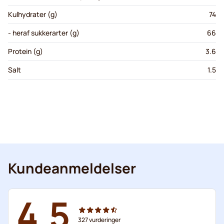
Kulhydrater (g)
74
- heraf sukkerarter (g)
66
Protein (g)
3.6
Salt
1.5
Kundeanmeldelser
4.5
327
vurderinger