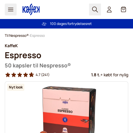
Søg
Cart
100 dages fortrydelsesret
Fri fragt ved køb over 349 kr.
Skip to Content
Til Nespresso®
Espresso
KaffeK
Espresso
50 kapsler til Nespresso®
1.8 t.
+ købt for nylig
4.7
(241)
Nyt look