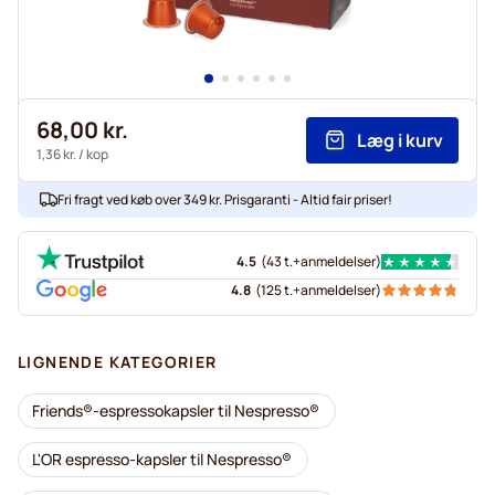
68,00 kr.
Læg i kurv
1,36 kr.
/ kop
Fri fragt ved køb over 349 kr. Prisgaranti - Altid fair priser!
4.5
(
43 t.+
anmeldelser
)
4.8
(
125 t.+
anmeldelser
)
LIGNENDE KATEGORIER
Friends®-espressokapsler til Nespresso®
L'OR espresso-kapsler til Nespresso®