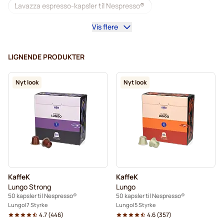
Lavazza espresso-kapsler til Nespresso®
Vis flere
Starbucks til Nespresso®
Kaffemaskiner til Nespresso®
Lungo til Nespresso®
LIGNENDE PRODUKTER
Lavazza til Nespresso®
Nyt look
Nyt look
illy kaffekapsler til Nespresso®
Café Royal kaffekapsler til Nespresso®
Tilbehør til Nespresso®
Alt til kaffen til Nespresso®
Afkalkning og plejeprodukter til Nespresso®
KaffeK
KaffeK
L'OR kaffekapsler til Nespresso®
Lungo Strong
Lungo
50 kapsler til Nespresso®
50 kapsler til Nespresso®
Segafredo kaffekapsler til Nespresso®
Lungo
7 Styrke
Lungo
5 Styrke
4.7
(
446
)
4.6
(
357
)