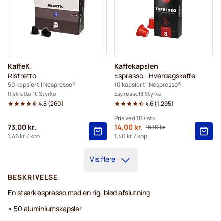
KaffeK
Kaffekapslen
Ristretto
Espresso - Hverdagskaffe
50 kapsler til Nespresso®
10 kapsler til Nespresso®
Ristretto
10 Styrke
Espresso
8 Styrke
4.8
(
260
)
4.6
(
1.295
)
Pris ved 10+ stk.
73,00 kr.
Fra
14,00 kr.
16,10 kr.
Normalpris
10+
=
14,00 kr.
1,46 kr.
/ kop
1,40 kr.
/ kop
5+
=
15,40 kr.
Vis flere
1
=
16,10 kr.
BESKRIVELSE
En stærk espresso med en rig, blød afslutning
• 50 aluminiumskapsler