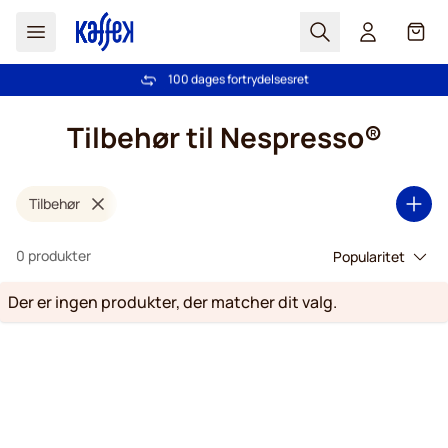
Søg
Cart
100 dages fortrydelsesret
Fri fragt ved køb over 349 kr.
Skip to Content
Tilbehør til Nespresso®
Tilbehør
0 produkter
Der er ingen produkter, der matcher dit valg.