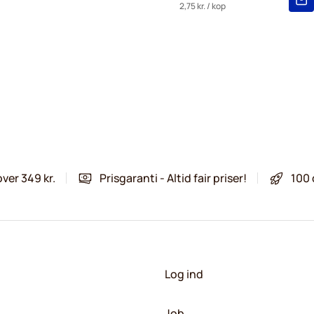
2,75 kr.
/ kop
over 349 kr.
Prisgaranti - Altid fair priser!
100 
Log ind
Job