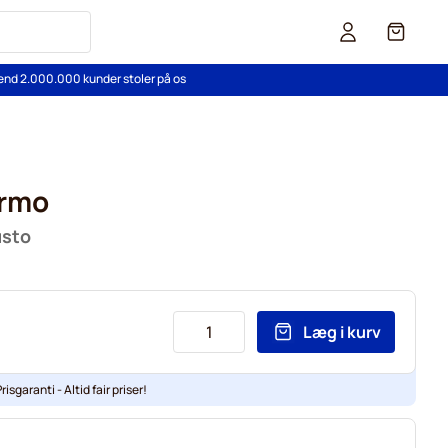
Cart
end 2.000.000 kunder stoler på os
ermo
usto
Læg i kurv
risgaranti - Altid fair priser!