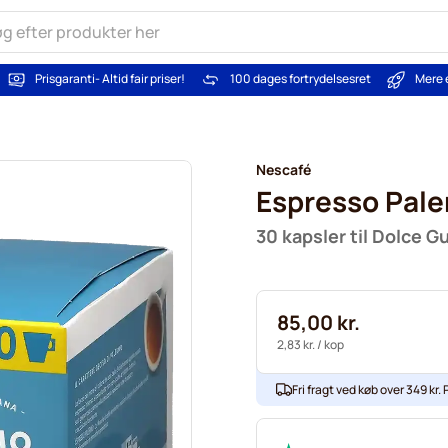
Prisgaranti
- Altid fair priser!
100 dages fortrydelsesret
Mere 
Nescafé
Espresso Pal
30 kapsler til Dolce G
85,00 kr.
2,83 kr.
/ kop
Fri fragt ved køb over 349 kr. P