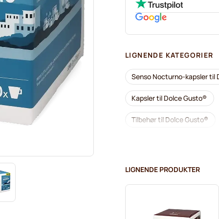
LIGNENDE KATEGORIER
Senso Nocturno-kapsler til
Kapsler til Dolce Gusto®
Tilbehør til Dolce Gusto®
Afkalkning og plejeprodukter
Segafredo kaffekapsler til 
LIGNENDE PRODUKTER
Caffè Borbone til Dolce Gus
Gimoka kapsler til Dolce Gu