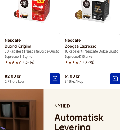
e Gusto®
Kaffekapslen-kaffekapsler til Dolce Gusto®
sler til Dolce Gusto
Nescafé
Nescafé
Buondi Original
Zoégas Espresso
30 kapsler til Nescafé Dolce Gusto
16 kapsler til Nescafé Dolce Gusto
Espresso
8 Styrke
Espresso
7 Styrke
4.8
(
14
)
4.7
(
79
)
82,00 kr.
51,00 kr.
2,73 kr.
/ kop
3,19 kr.
/ kop