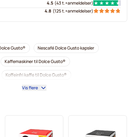
4.5
(
43 t.+
anmeldelser
)
4.8
(
125 t.+
anmeldelser
)
 Dolce Gusto®
Nescafé Dolce Gusto kapsler
Kaffemaskiner til Dolce Gusto®
Koffeinfri kaffe til Dolce Gusto®
Vis flere
 til Dolce Gusto
Dolce Gusto®
Café René kaffekapsler til Dolce Gusto®
to
Dolce Vita kaffekapsler til Dolce Gusto®
sto®
Til Dolce Gusto®