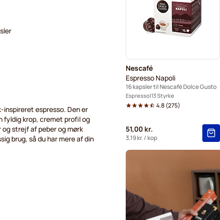
Starbucks® kapsler til Dolc
Starbucks® Grande-kaffekap
sler
Nescafé
Espresso Napoli
16 kapsler til Nescafé Dolce Gusto
Espresso
13 Styrke
4.8
(
275
)
-inspireret espresso. Den er
 fyldig krop, cremet profil og
 og strejf af peber og mørk
51,00 kr.
3,19 kr.
/ kop
sig brug, så du har mere af din