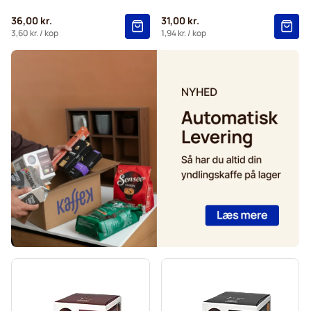
Starbucks® kapsler til Dolce Gusto®
36,00 kr.
31,00 kr.
Kaffekapslen-kaffekapsler til Dolce Gusto®
3,60 kr.
/ kop
1,94 kr.
/ kop
Starbucks® Grande-kaffekapsler til Dolce Gusto