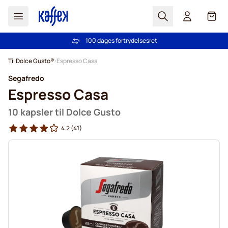
Søg
Cart
100 dages fortrydelsesret
Fri fragt ved køb over 349 kr.
Skip to Content
Til Dolce Gusto®
Espresso Casa
Segafredo
Espresso Casa
10 kapsler til Dolce Gusto
4.2
(41)