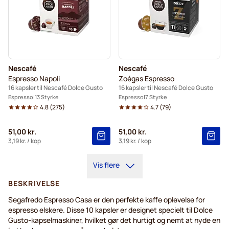
Nescafé
Nescafé
Espresso Napoli
Zoégas Espresso
16 kapsler til Nescafé Dolce Gusto
16 kapsler til Nescafé Dolce Gusto
Espresso
13 Styrke
Espresso
7 Styrke
4.8
(
275
)
4.7
(
79
)
51,00 kr.
51,00 kr.
3,19 kr.
/ kop
3,19 kr.
/ kop
Vis flere
BESKRIVELSE
Segafredo Espresso Casa er den perfekte kaffe oplevelse for
espresso elskere. Disse 10 kapsler er designet specielt til Dolce
Gusto-kapselmaskiner, hvilket gør det hurtigt og nemt at nyde en