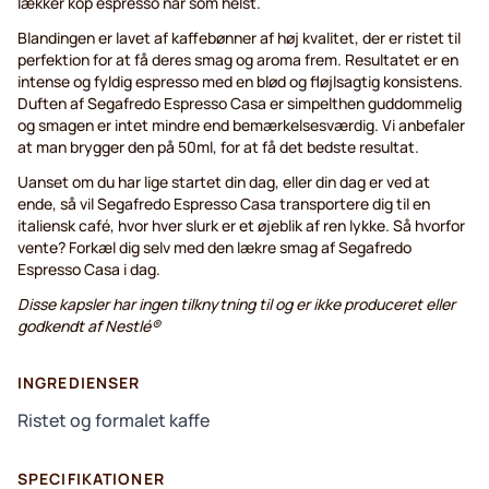
lækker kop espresso når som helst.
Blandingen er lavet af kaffebønner af høj kvalitet, der er ristet til
perfektion for at få deres smag og aroma frem. Resultatet er en
intense og fyldig espresso med en blød og fløjlsagtig konsistens.
Duften af Segafredo Espresso Casa er simpelthen guddommelig
og smagen er intet mindre end bemærkelsesværdig. Vi anbefaler
at man brygger den på 50ml, for at få det bedste resultat.
Uanset om du har lige startet din dag, eller din dag er ved at
ende, så vil Segafredo Espresso Casa transportere dig til en
italiensk café, hvor hver slurk er et øjeblik af ren lykke. Så hvorfor
vente? Forkæl dig selv med den lækre smag af Segafredo
Espresso Casa i dag.
Disse kapsler har ingen tilknytning til og er ikke produceret eller
godkendt af Nestlé®
INGREDIENSER
Ristet og formalet kaffe
SPECIFIKATIONER