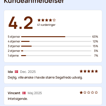
Kundeanmeldelser
4.2
41
vurderinger
5 stjerner
63%
4 stjerner
12%
3 stjerner
15%
2 stjerner
3%
1 stjerne
7%
Ida
Dec. 2025
Dejlig, ville ønske i havde større Segafredo udvalg.
Vincent
Maj 2025
Intetsigende.