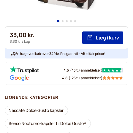
33,00 kr.
Læg i kurv
3,30 kr.
/ kop
Fri fragt ved køb over 349 kr. Prisgaranti - Altid fair priser!
4.5
(
43 t.+
anmeldelser
)
4.8
(
125 t.+
anmeldelser
)
LIGNENDE KATEGORIER
Nescafé Dolce Gusto kapsler
Senso Nocturno-kapsler til Dolce Gusto®