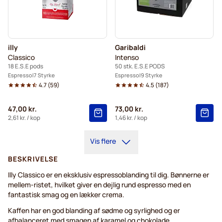
illy
Garibaldi
Classico
Intenso
18 E.S.E pods
50 stk. E.S.E PODS
Espresso
7 Styrke
Espresso
9 Styrke
4.7
(
59
)
4.5
(
187
)
47,00 kr.
73,00 kr.
2,61 kr.
/ kop
1,46 kr.
/ kop
Vis flere
BESKRIVELSE
Illy Classico er en eksklusiv espressoblanding til dig. Bønnerne er
mellem-ristet, hvilket giver en dejlig rund espresso med en
fantastisk smag og en lækker crema.
Kaffen har en god blanding af sødme og syrlighed og er
afbalanceret med smagen af karamel og chokolade.