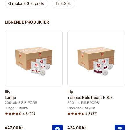
Gimoka E.S.E. pods
Til E.S.E.
LIGNENDE PRODUKTER
illy
illy
Lungo
Intenso Bold Roast E.S.E
200 stk. E.S.E. PODS
200 stk. E.S.E PODS
Lungo
5 Styrke
Espresso
8 Styrke
4.8
(
22
)
4.8
(
37
)
447,00 kr.
424,00 kr.