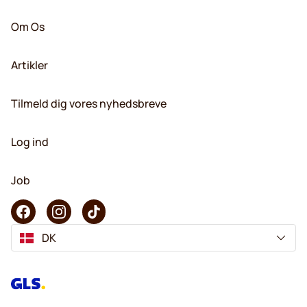
Om Os
Artikler
Tilmeld dig vores nyhedsbreve
Log ind
Job
DK