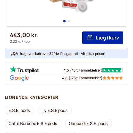
443,00 kr.
Læg i kurv
2,22 kr.
/ kop
Fri fragt ved køb over 349 kr. Prisgaranti - Altid fair priser!
4.5
(
43 t.+
anmeldelser
)
4.8
(
125 t.+
anmeldelser
)
LIGNENDE KATEGORIER
E.S.E. pods
illy E.S.E pods
Caffè Borbone E.S.E pods
Garibaldi E.S.E. pods