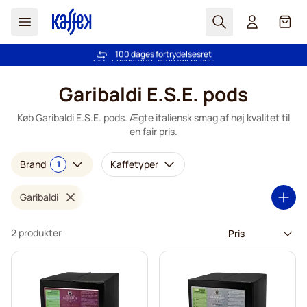
Søg
Cart
100 dages fortrydelsesret
Fri fragt ved køb over 349 kr.
Skip to Content
Garibaldi E.S.E. pods
Køb Garibaldi E.S.E. pods. Ægte italiensk smag af høj kvalitet til
en fair pris.
Brand
Kaffetyper
1
Garibaldi
2 produkter