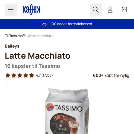
Søg
Cart
100 dages fortrydelsesret
Fri fragt ved køb over 349 kr.
Skip to Content
Til Tassimo®
Latte Macchiato
Baileys
Latte Macchiato
16 kapsler til Tassimo
600
+ købt for nylig
4.7
(1.588)