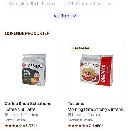
Koffeinfri kaffe til Tassimo
Alt til kaffen til Tassimo
Vis flere
Afkalkning og plejeprodukter til Tassimo
L'OR kaffekapsler til Tassimo
LIGNENDE PRODUKTER
Jacobs kaffekapsler til Tassimo
Kapsler til Tassimo®
Bestseller
Friele kaffekapsler til Tassimo
Marcilla kaffekapsler til Tassimo
Til Tassimo®
Kakao og te til Tassimo®
Gevalia-kaffekapsler til Tassimo
Coffee Shop Selections
Tassimo
Toffee Nut Latte
Morning Café Strong & Intense XL
16 kapsler til Tassimo
21 kapsler til Tassimo
Latte
5 Styrke
Grande
8 Styrke
4.8
(
774
)
4.7
(
1.950
)