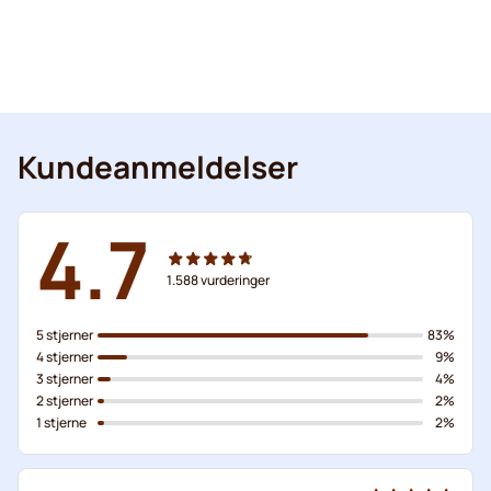
Kundeanmeldelser
4.7
1.588
vurderinger
5 stjerner
83%
4 stjerner
9%
3 stjerner
4%
2 stjerner
2%
1 stjerne
2%