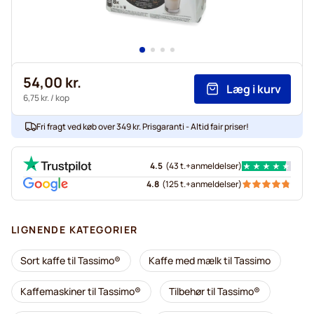
54,00 kr.
Læg i kurv
6,75 kr.
/ kop
Fri fragt ved køb over 349 kr. Prisgaranti - Altid fair priser!
4.5
(
43 t.+
anmeldelser
)
4.8
(
125 t.+
anmeldelser
)
LIGNENDE KATEGORIER
Sort kaffe til Tassimo®
Kaffe med mælk til Tassimo
Kaffemaskiner til Tassimo®
Tilbehør til Tassimo®