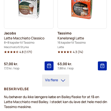
Jacobs
Tassimo
Latte Macchiato Classico
Kanelsnegl Latte
8+8 kapsler til Tassimo
16 kapsler til Tassimo
Macchiato
5 Styrke
Latte
4.8
(
1.171
)
4.3
(
74
)
57,00 kr.
63,00 kr.
7,13 kr.
/ kop
7,88 kr.
/ kop
Vis flere
BESKRIVELSE
Nu behøver du ikke længere købe en Baileyflaske for at få en
Latte Macchiato med Bailey. I stedet kan du lave det hele med din
Tassimo maskine.