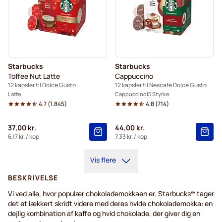
Starbucks
Starbucks
Toffee Nut Latte
Cappuccino
12 kapsler til Dolce Gusto
12 kapsler til Nescafé Dolce Gusto
Latte
Cappuccino
5 Styrke
4.7
(
1.845
)
4.8
(
714
)
37,00 kr.
44,00 kr.
6,17 kr.
/ kop
7,33 kr.
/ kop
Vis flere
BESKRIVELSE
Vi ved alle, hvor populær chokolademokkaen er. Starbucks® tager
det et lækkert skridt videre med deres hvide chokolademokka: en
dejlig kombination af kaffe og hvid chokolade, der giver dig en