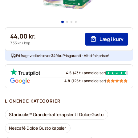
44,00 kr.
Læg i kurv
7,33 kr.
/ kop
Fri fragt ved køb over 349 kr. Prisgaranti - Altid fair priser!
4.5
(
43 t.+
anmeldelser
)
4.8
(
125 t.+
anmeldelser
)
LIGNENDE KATEGORIER
Starbucks® Grande-kaffekapsler til Dolce Gusto
Nescafé Dolce Gusto kapsler