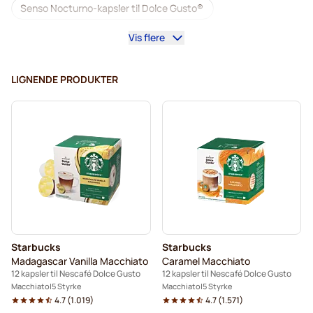
Senso Nocturno-kapsler til Dolce Gusto®
Vis flere
Kaffemaskiner til Dolce Gusto®
Tilbehør til Dolce Gusto®
LIGNENDE PRODUKTER
Koffeinfri kaffe til Dolce Gusto®
Afkalkning og plejeprodukter til Dolce Gusto
Segafredo kaffekapsler til Dolce Gusto®
Café René kaffekapsler til Dolce Gusto®
Caffè Borbone til Dolce Gusto
Starbucks
Starbucks
Dolce Vita kaffekapsler til Dolce Gusto®
Madagascar Vanilla Macchiato
Caramel Macchiato
12 kapsler til Nescafé Dolce Gusto
12 kapsler til Nescafé Dolce Gusto
Kapsler til Dolce Gusto®
Macchiato
5 Styrke
Macchiato
5 Styrke
4.7
(
1.019
)
4.7
(
1.571
)