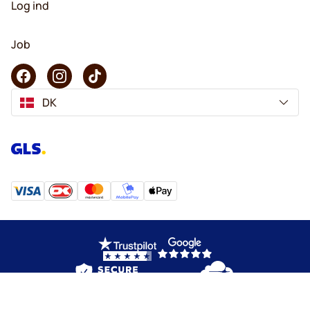
Log ind
Job
DK