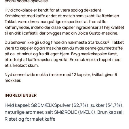
endnu sødere oplevelse.
Hvid chokolade er kendt for at være sød og dekadent.
Kombineret med kaffe er det et match som skabt i kaffehimlen.
Takket være deres mangeårige ekspertise i at fremstille
kaffenyheder, indeholder disse kapsler ingredienser af høj kvalitet
til en drik i caféstil, der brygges med din Dolce Gusto-maskine.
Du behøver ikke gå ud og finde din nærmeste Starbucks®! Takket
være to kapsler og din maskine kan du nyde denne gourmetkaffe
på ca. et minut og fra dit eget hjem. Bryg mælkekapslen først,
efterfulgt af kaffekapslen, og voilà! En smuk mokka toppet med
et silkeblødt skum.
Nyd denne hvide mokka i æsker med 12 kapsler, hvilket giver 6
mokkaer.
INGREDIENSER
Hvid kapsel: SØDMÆLKSpulver (62,7%), sukker (34,7%),
naturlige aromaer, salt SMØROLIE (MÆLK). Brun kapsel:
Ristet og formalet kaffe