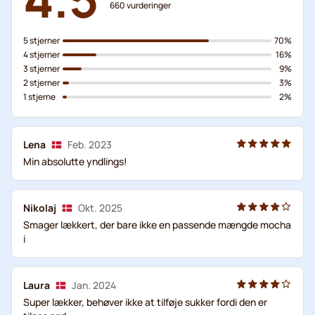
660
vurderinger
5 stjerner
70%
4 stjerner
16%
3 stjerner
9%
2 stjerner
3%
1 stjerne
2%
Lena
Feb. 2023
Min absolutte yndlings!
Nikolaj
Okt. 2025
Smager lækkert, der bare ikke en passende mængde mocha
i
Laura
Jan. 2024
Super lækker, behøver ikke at tilføje sukker fordi den er