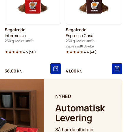
Segafredo
Segafredo
Intermezzo
Espresso Casa
250 g. Malet kaffe
250 g. Malet kaffe
Espresso
8 Styrke
4.5
(
50
)
4.4
(
46
)
38,00 kr.
41,00 kr.