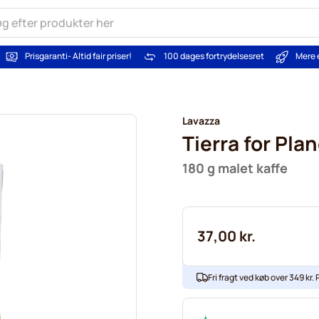
Prisgaranti
- Altid fair priser!
100 dages fortrydelsesret
Mere 
Lavazza
Tierra for Pla
180 g malet kaffe
37,00 kr.
Fri fragt ved køb over 349 kr. P