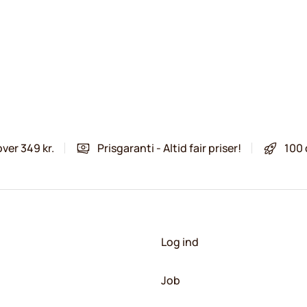
over 349 kr.
Prisgaranti - Altid fair priser!
100 
Log ind
Job