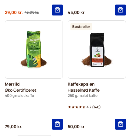
Fra
29,00 kr.
45,00 kr.
45,00 kr.
Normalpris
Bestseller
Merrild
Kaffekapslen
Øko Certificeret
Hasselnød Kaffe
400 g malet kaffe
250 g. malet kaffe
4.7
(
146
)
79,00 kr.
50,00 kr.