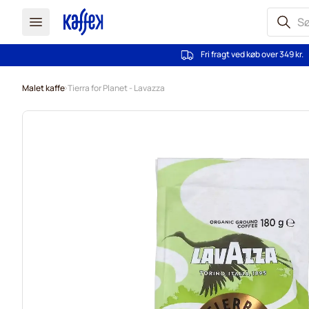
Fri fragt ved køb over 349 kr.
Skip to Content
Malet kaffe
Tierra for Planet - Lavazza