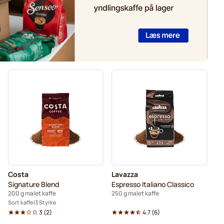
Costa
Lavazza
Signature Blend
Espresso Italiano Classico
200 g malet kaffe
250 g malet kaffe
Sort kaffe
3 Styrke
3
(
2
)
4.7
(
6
)