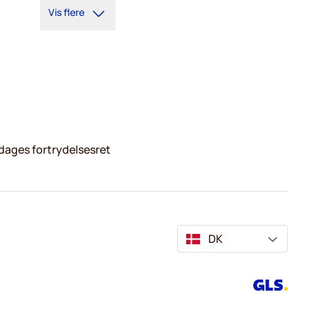
Vis flere
dages fortrydelsesret
DK