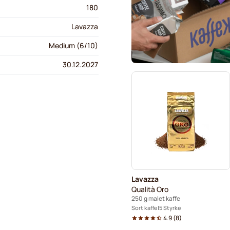
180
Lavazza
Medium (6/10)
30.12.2027
Lavazza
Qualità Oro
250 g malet kaffe
Sort kaffe
5 Styrke
4.9
(
8
)