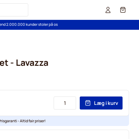
Cart
end 2.000.000 kunder stoler på os
net - Lavazza
Læg i kurv
risgaranti - Altid fair priser!