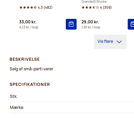
Grande
5 Styrke
4.3
(
482
)
4
(
359
)
33,00 kr.
29,00 kr.
4,13 kr.
/ kop
1,81 kr.
/ kop
Vis flere
BESKRIVELSE
Salg af små-parti varer
SPECIFIKATIONER
Stk.
Mærke