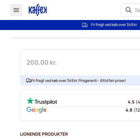
Fri fragt ved køb over 349 kr.
Skip to Content
200,00 kr.
Fri fragt ved køb over 349 kr. Prisgaranti - Altid fair priser!
4.5
(
4
4.8
(
12
LIGNENDE PRODUKTER