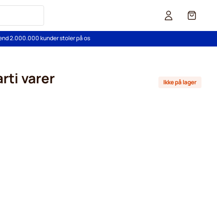
Cart
end 2.000.000 kunder stoler på os
rti varer
Ikke på lager