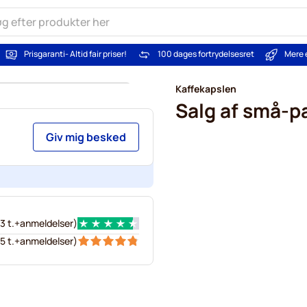
Prisgaranti
- Altid fair priser!
100 dages fortrydelsesret
Mere 
Kaffekapslen
Salg af små-pa
Giv mig besked
3 t.+
anmeldelser
)
5 t.+
anmeldelser
)