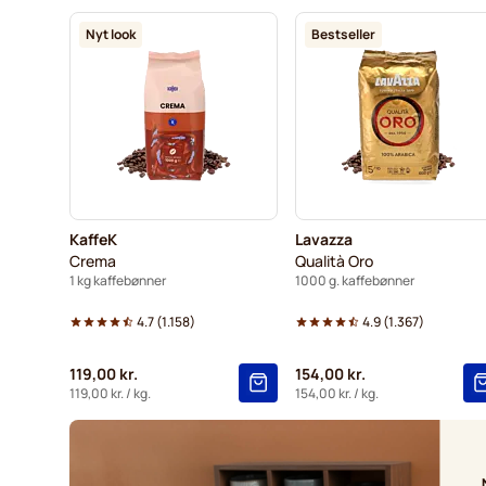
Nyt look
Bestseller
KaffeK
Lavazza
Crema
Qualità Oro
1 kg kaffebønner
1000 g. kaffebønner
4.7
(
1.158
)
4.9
(
1.367
)
119,00 kr.
154,00 kr.
119,00 kr.
/ kg.
154,00 kr.
/ kg.