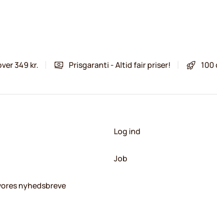
over 349 kr.
Prisgaranti - Altid fair priser!
100 
Log ind
Job
 vores nyhedsbreve