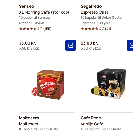
Senseo
Segafredo
XL Morning Café (stor kop)
Espresso Casa
10 puder til Senseo
10 kapsler til Dolce Gusto
Grande
5 Styrke
Espresso
10 Styrke
4.9
(
155
)
4.2
(
41
)
35,00 kr.
33,00 kr.
3,50 kr.
/ kop
3,30 kr.
/ kop
Maltesers
Café René
Maltesers
Vanilje Café
8 Kapsler til Dolce Gusto
16 kapsler til Dolce Gusto