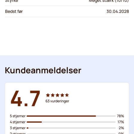
Styrke
Meget stærk (10/10)
Bedst før
30.04.2028
Kundeanmeldelser
4.7
63
vurderinger
5 stjerner
78%
4 stjerner
17%
3 stjerner
2%
2 stjerner
0%