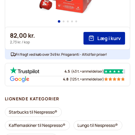
82,00 kr.
Læg i kurv
2,73 kr.
/ kop
Fri fragt ved køb over 349 kr. Prisgaranti - Altid fair priser!
4.5
(
43 t.+
anmeldelser
)
4.8
(
125 t.+
anmeldelser
)
LIGNENDE KATEGORIER
Starbucks til Nespresso®
Kaffemaskiner til Nespresso®
Lungo til Nespresso®