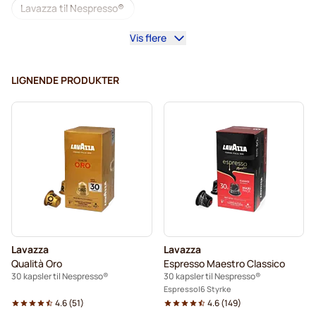
Lavazza til Nespresso®
Vis flere
illy kaffekapsler til Nespresso®
Café Royal kaffekapsler til Nespresso®
LIGNENDE PRODUKTER
Tilbehør til Nespresso®
Alt til kaffen til Nespresso®
Afkalkning og plejeprodukter til Nespresso®
L'OR kaffekapsler til Nespresso®
Segafredo kaffekapsler til Nespresso®
Café René kaffekapsler til Nespresso®
Lavazza
Lavazza
Caffè Borbone til Nespresso®
Kapsler til Nespresso®
Qualità Oro
Espresso Maestro Classico
30 kapsler til Nespresso®
30 kapsler til Nespresso®
Merrild kaffekapsler til Nespresso®
Espresso
6 Styrke
4.6
(
51
)
4.6
(
149
)