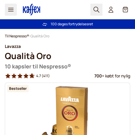
Søg
Cart
100 dages fortrydelsesret
Fri fragt ved køb over 349 kr.
Skip to Content
Til Nespresso®
Qualità Oro
Lavazza
Qualità Oro
10 kapsler til Nespresso®
700
+ købt for nylig
4.7
(411)
Bestseller