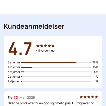
Kundeanmeldelser
4.7
411
vurderinger
5 stjerner
78%
4 stjerner
16%
3 stjerner
4%
2 stjerner
1%
1 stjerne
1%
Fie
Mar. 2026
Skønne produkter til en god og rimelig pris. Hurtig levering.