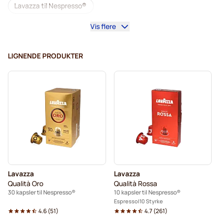
Lavazza til Nespresso®
Vis flere
illy kaffekapsler til Nespresso®
Café Royal kaffekapsler til Nespresso®
LIGNENDE PRODUKTER
Tilbehør til Nespresso®
Alt til kaffen til Nespresso®
Afkalkning og plejeprodukter til Nespresso®
L'OR kaffekapsler til Nespresso®
Segafredo kaffekapsler til Nespresso®
Café René kaffekapsler til Nespresso®
Lavazza
Lavazza
Caffè Borbone til Nespresso®
Kapsler til Nespresso®
Qualità Oro
Qualità Rossa
30 kapsler til Nespresso®
10 kapsler til Nespresso®
Merrild kaffekapsler til Nespresso®
Espresso
10 Styrke
4.6
(
51
)
4.7
(
261
)