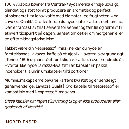
100% Arabica bønner fra Central-/Sydamerika er nøje udvalgt,
blandet og ristet for at producere en aromatisk og perfekt
afbalanceret italiensk kaffe med blomster- og frugtnoter. Med
Lavazza Qualità Oro-kaffe kan du nyde café-kvalitet derhjemme.
Den er fantastisk til at servere for venner og familie og perfekt til
ethvert tidspunkt på dagen, uanset om det er om morgenen eller
en eftermiddagsforkælelse.
Takket være din Nespresso®-maskine kan du nyde en
førsteklasses Lavazza-kaffe på et øjeblik. Lavazza blev grundlagt
i Torino i 1895 og har stået for italiensk kvalitet i over hundrede år.
Hvorfor ikke nyde Lavazza-kvalitet i en kapsel? En pakke
indeholder ti aluminiumskapsler til ti portioner.
Aluminiumskapslerne bevarer kaffens kvalitet og er uendeligt
genanvendelige. Lavazza Qualità Oro-kapsler til Nespresso® er
kompatible med Nespresso®-maskiner.
Disse kapsler har ingen tilknytning til og er ikke produceret eller
godkendt af Nestlé®
INGREDIENSER