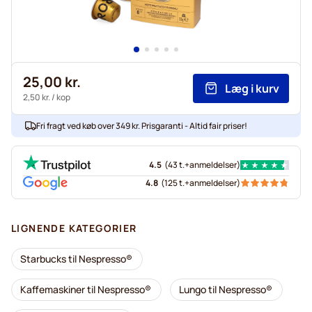
25,00 kr.
Læg i kurv
2,50 kr.
/ kop
Fri fragt ved køb over 349 kr. Prisgaranti - Altid fair priser!
4.5
(
43 t.+
anmeldelser
)
4.8
(
125 t.+
anmeldelser
)
LIGNENDE KATEGORIER
Starbucks til Nespresso®
Kaffemaskiner til Nespresso®
Lungo til Nespresso®