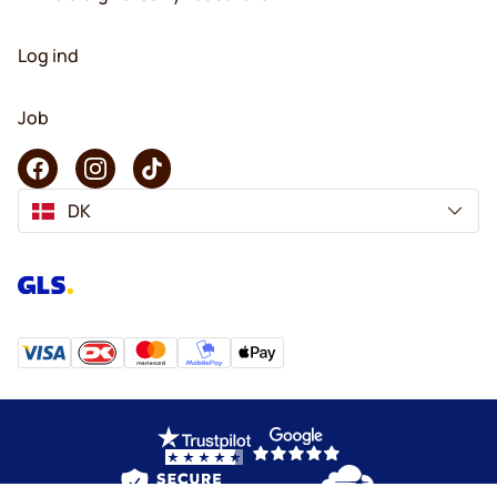
Log ind
Job
DK