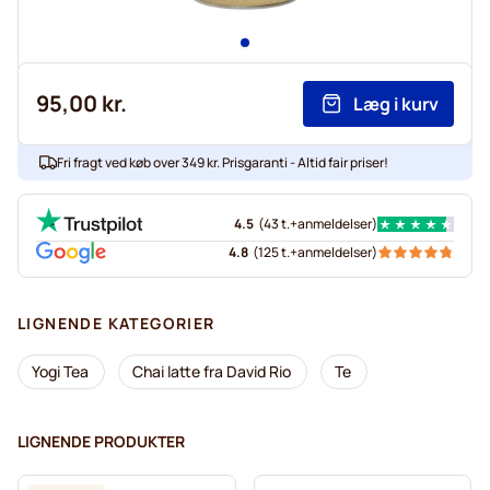
95,00 kr.
Læg i kurv
Fri fragt ved køb over 349 kr. Prisgaranti - Altid fair priser!
4.5
(
43 t.+
anmeldelser
)
4.8
(
125 t.+
anmeldelser
)
LIGNENDE KATEGORIER
Yogi Tea
Chai latte fra David Rio
Te
LIGNENDE PRODUKTER