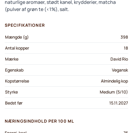
naturlige aromaer, stødt kanel, krydderier, matcha
(pulver af grøn te (<1%), salt.
SPECIFIKATIONER
Mængde (g)
398
Antal kopper
18
Mærke
David Rio
Egenskab
Vegansk
Kopstørrelse
Almindelig kop
Styrke
Medium (5/10)
Bedst før
15.11.2027
NÆRINGSINDHOLD PER 100 ML
Energi, kcal
76