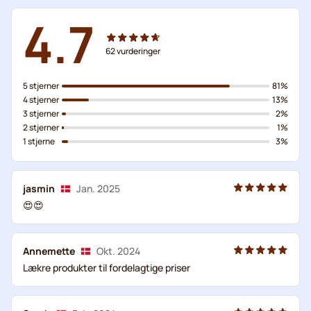
4.7
62
vurderinger
5 stjerner
81%
4 stjerner
13%
3 stjerner
2%
2 stjerner
1%
1 stjerne
3%
jasmin
Jan. 2025
😍😍
Annemette
Okt. 2024
Lækre produkter til fordelagtige priser