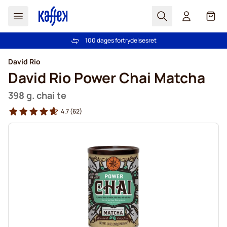
Søg
Cart
100 dages fortrydelsesret
Fri fragt ved køb over 349 kr.
Skip to Content
David Rio
David Rio Power Chai Matcha
398 g. chai te
4.7
(62)