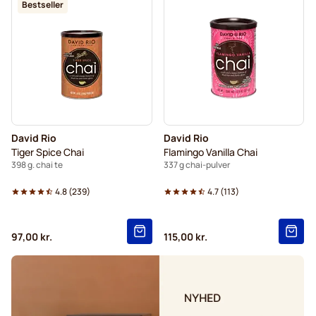
Bestseller
David Rio
David Rio
Tiger Spice Chai
Flamingo Vanilla Chai
398 g. chai te
337 g chai-pulver
4.8
(
239
)
4.7
(
113
)
97,00 kr.
115,00 kr.