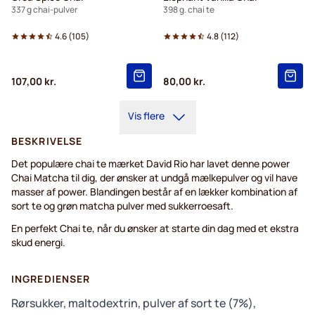
337 g chai-pulver
398 g. chai te
4.6
(
105
)
4.8
(
112
)
107,00 kr.
80,00 kr.
Vis flere
BESKRIVELSE
Det populære chai te mærket David Rio har lavet denne power
Chai Matcha til dig, der ønsker at undgå mælkepulver og vil have
masser af power. Blandingen består af en lækker kombination af
sort te og grøn matcha pulver med sukkerroesaft.
En perfekt Chai te, når du ønsker at starte din dag med et ekstra
skud energi.
INGREDIENSER
Rørsukker, maltodextrin, pulver af sort te (7%),