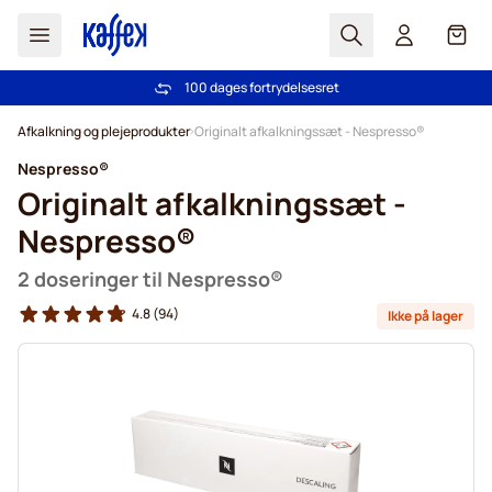
Søg
Cart
100 dages fortrydelsesret
Fri fragt ved køb over 349 kr.
Skip to Content
Afkalkning og plejeprodukter
Originalt afkalkningssæt - Nespresso®
Nespresso®
Originalt afkalkningssæt -
Nespresso®
2 doseringer til Nespresso®
4.8
(94)
Ikke på lager