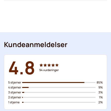
Kundeanmeldelser
4.8
94
vurderinger
5 stjerner
85%
4 stjerner
9%
3 stjerner
3%
2 stjerner
1%
1 stjerne
2%