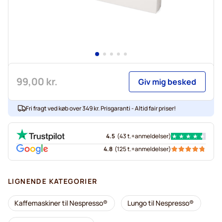
99,00 kr.
Giv mig besked
Fri fragt ved køb over 349 kr. Prisgaranti - Altid fair priser!
4.5
(
43 t.+
anmeldelser
)
4.8
(
125 t.+
anmeldelser
)
LIGNENDE KATEGORIER
Kaffemaskiner til Nespresso®
Lungo til Nespresso®