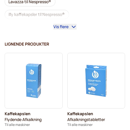
Lavazza til Nespresso®
illy kaffekapsler til Nespresso®
Vis flere
Café Royal kaffekapsler til Nespresso®
Tilbehør til Nespresso®
Alt til kaffen til Nespresso®
LIGNENDE PRODUKTER
L'OR kaffekapsler til Nespresso®
Segafredo kaffekapsler til Nespresso®
Café René kaffekapsler til Nespresso®
Caffè Borbone til Nespresso®
Kapsler til Nespresso®
Merrild kaffekapsler til Nespresso®
Kaffekapslen
Kaffekapslen
Gevalia kaffekapsler til Nespresso®
Flydende Afkalkning
Afkalkningstabletter
Til alle maskiner
Til alle maskiner
Belmio kaffekapsler til Nespresso®