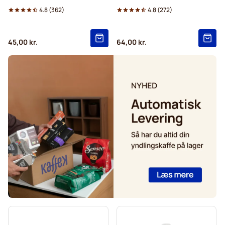
4.8
(
362
)
4.8
(
272
)
Friele kaffekapsler til Nespresso®
45,00 kr.
64,00 kr.
Garibaldi kaffekapsler til Nespresso®
Tonino Lamborghini kaffekapsler til Nespresso®
Afkalkning og plejeprodukter til Nespresso®
Til Nespresso®