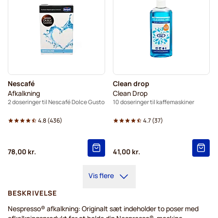
Nescafé
Clean drop
Afkalkning
Clean Drop
2 doseringer til Nescafé Dolce Gusto
10 doseringer til kaffemaskiner
4.8
(
436
)
4.7
(
37
)
78,00 kr.
41,00 kr.
Vis flere
BESKRIVELSE
Nespresso® afkalkning: Originalt sæt indeholder to poser med