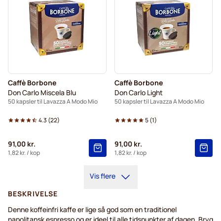
Caffè Borbone
Caffè Borbone
Don Carlo Miscela Blu
Don Carlo Light
50 kapsler til Lavazza A Modo Mio
50 kapsler til Lavazza A Modo Mio
4.3
(
22
)
5
(
1
)
91,00 kr.
91,00 kr.
1,82 kr.
/ kop
1,82 kr.
/ kop
Vis flere
BESKRIVELSE
Denne koffeinfri kaffe er lige så god som en traditionel
napolitansk espresso og er ideel til alle tidspunkter af dagen. Bryg