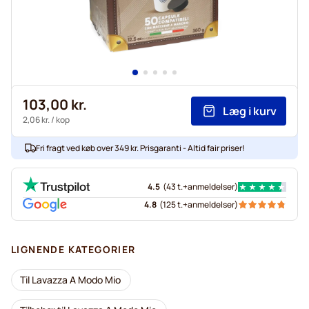
103,00 kr.
Læg i kurv
2,06 kr.
/ kop
Fri fragt ved køb over 349 kr. Prisgaranti - Altid fair priser!
4.5
(
43 t.+
anmeldelser
)
4.8
(
125 t.+
anmeldelser
)
LIGNENDE KATEGORIER
Til Lavazza A Modo Mio