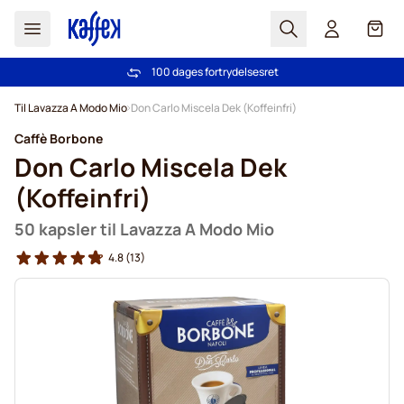
Søg
Cart
100 dages fortrydelsesret
Fri fragt ved køb over 349 kr.
Skip to Content
Til Lavazza A Modo Mio
Don Carlo Miscela Dek (Koffeinfri)
Caffè Borbone
Don Carlo Miscela Dek
(Koffeinfri)
50 kapsler til Lavazza A Modo Mio
4.8
(13)