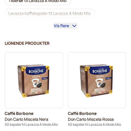
Tilbehør til Lavazza A Modo Mio
Lavazza kaffekapsler til Lavazza A Modo Mio
Vis flere
Koffeinfri kaffe til Lavazza A Modo Mio
Afkalkning og plejeprodukter Lavazza A Modo Mio
LIGNENDE PRODUKTER
Caffè Borbone til Lavazza A Modo Mio
Dolce Vita kaffekapsler til Lavazza A Modo Mio
Gimoka kapsler til Lavazza A Modo Mio
Kapsler til Lavazza A Modo Mio
Caffè Borbone
Caffè Borbone
Don Carlo Miscela Nera
Don Carlo Miscela Rossa
50 kapsler til Lavazza A Modo Mio
50 kapsler til Lavazza A Modo Mio