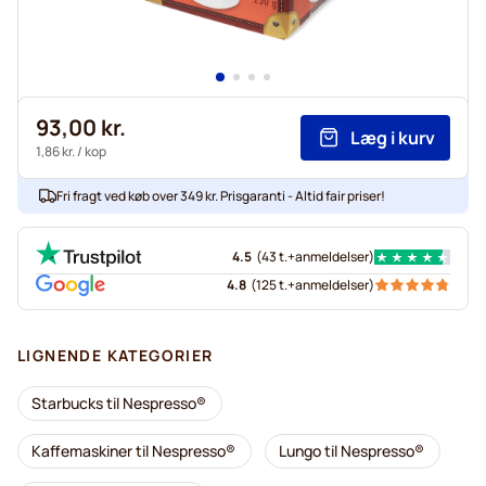
93,00 kr.
Læg i kurv
1,86 kr.
/ kop
Fri fragt ved køb over 349 kr. Prisgaranti - Altid fair priser!
4.5
(
43 t.+
anmeldelser
)
4.8
(
125 t.+
anmeldelser
)
LIGNENDE KATEGORIER
Starbucks til Nespresso®
Kaffemaskiner til Nespresso®
Lungo til Nespresso®