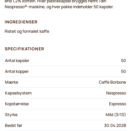
end 1,2% koffein. Hver plastikkapsel brygges nemt i din
Nespresso®-maskine, og hver pakke indeholder 50 kapsler.
INGREDIENSER
Ristet og formalet kaffe
SPECIFIKATIONER
Antal kapsler
50
Antal kopper
50
Mærke
Caffè Borbone
Kapselsystem
Nespresso
Kopstørrelse
Espresso
Styrke
Mild (3/10)
Bedst før
30.04.2028