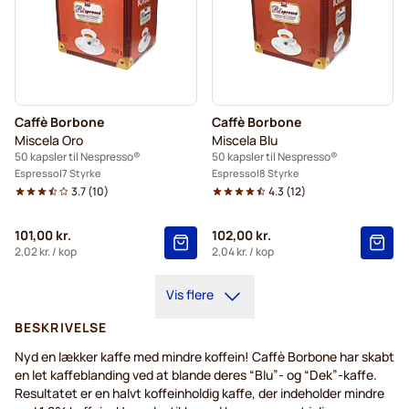
Caffè Borbone
Caffè Borbone
Miscela Oro
Miscela Blu
50 kapsler til Nespresso®
50 kapsler til Nespresso®
Espresso
7 Styrke
Espresso
8 Styrke
3.7
(
10
)
4.3
(
12
)
101,00 kr.
102,00 kr.
2,02 kr.
/ kop
2,04 kr.
/ kop
Vis flere
BESKRIVELSE
Nyd en lækker kaffe med mindre koffein! Caffè Borbone har skabt
en let kaffeblanding ved at blande deres “Blu”- og “Dek”-kaffe.
Resultatet er en halvt koffeinholdig kaffe, der indeholder mindre