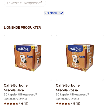
Lavazza til Nespresso®
Vis flere
illy kaffekapsler til Nespresso®
Café Royal kaffekapsler til Nespresso®
LIGNENDE PRODUKTER
Tilbehør til Nespresso®
Alt til kaffen til Nespresso®
Afkalkning og plejeprodukter til Nespresso®
L'OR kaffekapsler til Nespresso®
Segafredo kaffekapsler til Nespresso®
Café René kaffekapsler til Nespresso®
Caffè Borbone
Caffè Borbone
Kapsler til Nespresso®
Miscela Nera
Miscela Rossa
50 kapsler til Nespresso®
50 kapsler til Nespresso®
Merrild kaffekapsler til Nespresso®
Espresso
9 Styrke
Espresso
9 Styrke
4.6
(
17
)
4.5
(
11
)