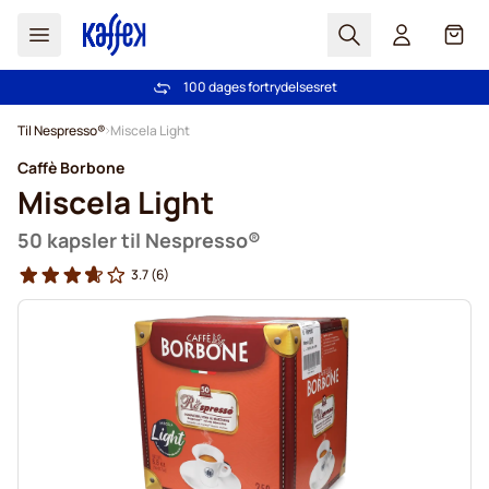
Søg
Cart
100 dages fortrydelsesret
Fri fragt ved køb over 349 kr.
Skip to Content
Til Nespresso®
Miscela Light
Caffè Borbone
Miscela Light
50 kapsler til Nespresso®
3.7
(6)