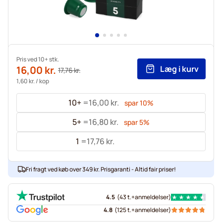
Pris ved 10+ stk.
16,00 kr.
Læg i kurv
17,76 kr.
1,60 kr.
/ kop
10+
=
16,00 kr.
spar
10
%
5+
=
16,80 kr.
spar
5
%
1
=
17,76 kr.
Fri fragt ved køb over 349 kr. Prisgaranti - Altid fair priser!
4.5
(
43 t.+
anmeldelser
)
4.8
(
125 t.+
anmeldelser
)