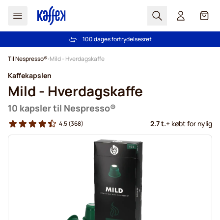
Søg
Cart
100 dages fortrydelsesret
Fri fragt ved køb over 349 kr.
Skip to Content
Til Nespresso®
Mild - Hverdagskaffe
Kaffekapslen
Mild - Hverdagskaffe
10 kapsler til Nespresso®
2.7 t.
+ købt for nylig
4.5
(368)