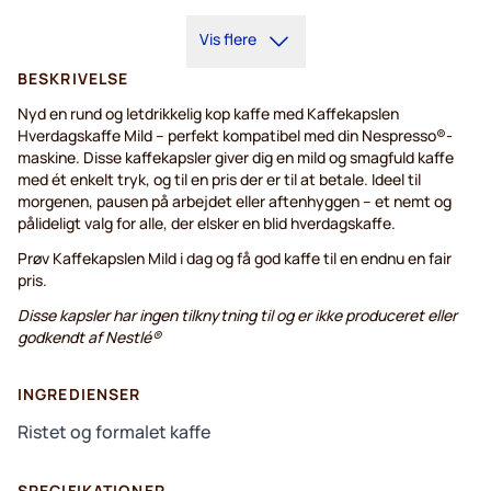
5+
=
15,40 kr.
5+
=
13,65 kr.
Vis flere
1
=
16,10 kr.
1
=
14,43 kr.
BESKRIVELSE
Nyd en rund og letdrikkelig kop kaffe med Kaffekapslen
Hverdagskaffe Mild – perfekt kompatibel med din Nespresso®-
maskine. Disse kaffekapsler giver dig en mild og smagfuld kaffe
med ét enkelt tryk, og til en pris der er til at betale. Ideel til
morgenen, pausen på arbejdet eller aftenhyggen – et nemt og
pålideligt valg for alle, der elsker en blid hverdagskaffe.
Prøv Kaffekapslen Mild i dag og få god kaffe til en endnu en fair
pris.
Disse kapsler har ingen tilknytning til og er ikke produceret eller
godkendt af Nestlé®
INGREDIENSER
Ristet og formalet kaffe
SPECIFIKATIONER