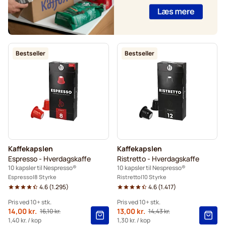
Bestseller
Bestseller
Kaffekapslen
Kaffekapslen
Espresso - Hverdagskaffe
Ristretto - Hverdagskaffe
10 kapsler til Nespresso®
10 kapsler til Nespresso®
Espresso
8 Styrke
Ristretto
10 Styrke
4.6
(
1.295
)
4.6
(
1.417
)
Pris ved 10+ stk.
Pris ved 10+ stk.
Fra
14,00 kr.
Fra
13,00 kr.
16,10 kr.
14,43 kr.
Normalpris
Normalpris
10+
=
14,00 kr.
10+
=
13,00 kr.
1,40 kr.
/ kop
1,30 kr.
/ kop