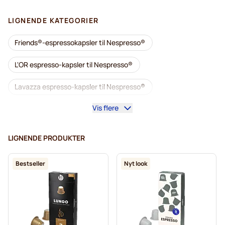
LIGNENDE KATEGORIER
Friends®-espressokapsler til Nespresso®
L'OR espresso-kapsler til Nespresso®
Lavazza espresso-kapsler til Nespresso®
Vis flere
Starbucks til Nespresso®
Kaffemaskiner til Nespresso®
Lungo til Nespresso®
LIGNENDE PRODUKTER
Lavazza til Nespresso®
Bestseller
Nyt look
illy kaffekapsler til Nespresso®
Café Royal kaffekapsler til Nespresso®
Tilbehør til Nespresso®
Alt til kaffen til Nespresso®