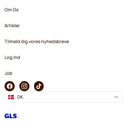
Om Os
Artikler
Tilmeld dig vores nyhedsbreve
Log ind
Job
DK