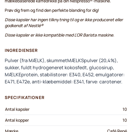
mælkebaserede kaffedrikke på din Nespresso®-maskine.
Prøv dig frem og find den perfekte blanding for dig!
Disse kapsler har ingen tilknytning til og er ikke produceret eller
godkendt af Nestlé®
Disse kapsler er ikke kompatible med L'OR Barista maskine.
INGREDIENSER
Pulver (fra MÆLK), skummetMÆLKSpulver (20,4%),
sukker, fuldt hydrogeneret kokosfedt, glucosirup,
MÆLKEprotein, stabilistorer: E340, E452, emulgatorer:
E471, E472e, anti-klæbemiddel: E341, farve: carotener.
SPECIFIKATIONER
Antal kapsler
10
Antal kopper
10
Mærke
Café René