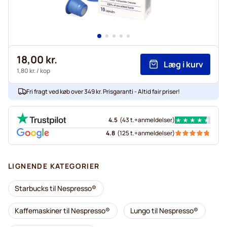
18,00 kr.
Læg i kurv
1,80 kr.
/ kop
Fri fragt ved køb over 349 kr. Prisgaranti - Altid fair priser!
4.5
(
43 t.+
anmeldelser
)
4.8
(
125 t.+
anmeldelser
)
LIGNENDE KATEGORIER
Starbucks til Nespresso®
Kaffemaskiner til Nespresso®
Lungo til Nespresso®