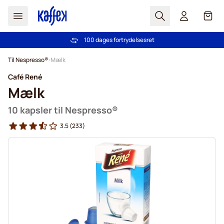
Søg
Cart
100 dages fortrydelsesret
Fri fragt ved køb over 349 kr.
Skip to Content
Til Nespresso®
Mælk
Café René
Mælk
10 kapsler til Nespresso®
3.5
(233)