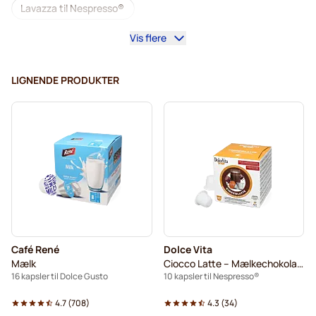
Lavazza til Nespresso®
Vis flere
illy kaffekapsler til Nespresso®
Café Royal kaffekapsler til Nespresso®
LIGNENDE PRODUKTER
Tilbehør til Nespresso®
Alt til kaffen til Nespresso®
Afkalkning og plejeprodukter til Nespresso®
L'OR kaffekapsler til Nespresso®
Segafredo kaffekapsler til Nespresso®
Caffè Borbone til Nespresso®
Kapsler til Nespresso®
Café René
Dolce Vita
Merrild kaffekapsler til Nespresso®
Mælk
Ciocco Latte – Mælkechokolade
16 kapsler til Dolce Gusto
10 kapsler til Nespresso®
Gevalia kaffekapsler til Nespresso®
4.7
(
708
)
4.3
(
34
)