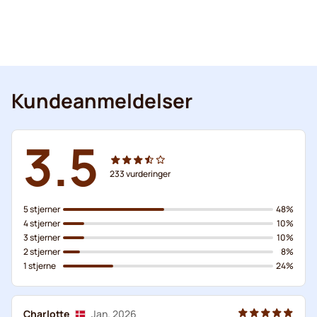
Kundeanmeldelser
3.5
233
vurderinger
5 stjerner
48%
4 stjerner
10%
3 stjerner
10%
2 stjerner
8%
1 stjerne
24%
Charlotte
Jan. 2026