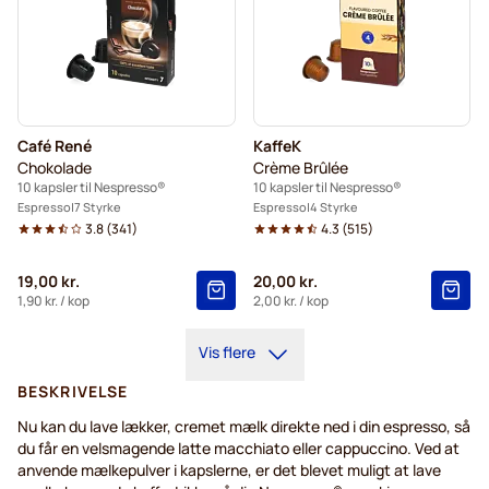
Café René
KaffeK
Chokolade
Crème Brûlée
10 kapsler til Nespresso®
10 kapsler til Nespresso®
Espresso
7 Styrke
Espresso
4 Styrke
3.8
(
341
)
4.3
(
515
)
19,00 kr.
20,00 kr.
1,90 kr.
/ kop
2,00 kr.
/ kop
Vis flere
BESKRIVELSE
Nu kan du lave lækker, cremet mælk direkte ned i din espresso, så
du får en velsmagende latte macchiato eller cappuccino. Ved at
anvende mælkepulver i kapslerne, er det blevet muligt at lave