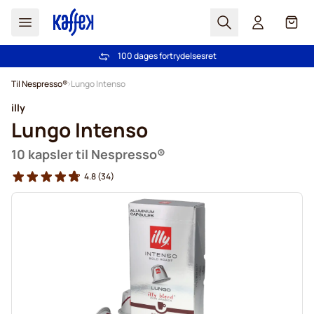
Søg
Cart
100 dages fortrydelsesret
Fri fragt ved køb over 349 kr.
Skip to Content
Til Nespresso®
Lungo Intenso
illy
Lungo Intenso
10 kapsler til Nespresso®
4.8
(34)