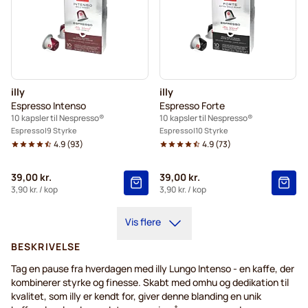
illy
illy
Espresso Intenso
Espresso Forte
10 kapsler til Nespresso®
10 kapsler til Nespresso®
Espresso
9 Styrke
Espresso
10 Styrke
4.9
(
93
)
4.9
(
73
)
39,00 kr.
39,00 kr.
3,90 kr.
/ kop
3,90 kr.
/ kop
Vis flere
BESKRIVELSE
Tag en pause fra hverdagen med illy Lungo Intenso - en kaffe, der
kombinerer styrke og finesse. Skabt med omhu og dedikation til
kvalitet, som illy er kendt for, giver denne blanding en unik