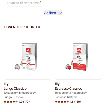
Lavazza til Nespresso®
Vis flere
illy kaffekapsler til Nespresso®
Café Royal kaffekapsler til Nespresso®
LIGNENDE PRODUKTER
Tilbehør til Nespresso®
Alt til kaffen til Nespresso®
Afkalkning og plejeprodukter til Nespresso®
L'OR kaffekapsler til Nespresso®
Segafredo kaffekapsler til Nespresso®
Café René kaffekapsler til Nespresso®
illy
illy
Caffè Borbone til Nespresso®
Kapsler til Nespresso®
Lungo Classico
Espresso Classico
10 kapsler til Nespresso®
10 kapsler til Nespresso®
Merrild kaffekapsler til Nespresso®
Lungo
6 Styrke
Espresso
6 Styrke
4.9
(
170
)
4.8
(
169
)