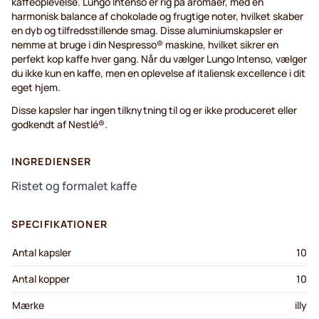
kaffeoplevelse. Lungo Intenso er rig på aromaer, med en
harmonisk balance af chokolade og frugtige noter, hvilket skaber
en dyb og tilfredsstillende smag. Disse aluminiumskapsler er
nemme at bruge i din Nespresso® maskine, hvilket sikrer en
perfekt kop kaffe hver gang. Når du vælger Lungo Intenso, vælger
du ikke kun en kaffe, men en oplevelse af italiensk excellence i dit
eget hjem.
Disse kapsler har ingen tilknytning til og er ikke produceret eller
godkendt af Nestlé®.
INGREDIENSER
Ristet og formalet kaffe
SPECIFIKATIONER
Antal kapsler
10
Antal kopper
10
Mærke
illy