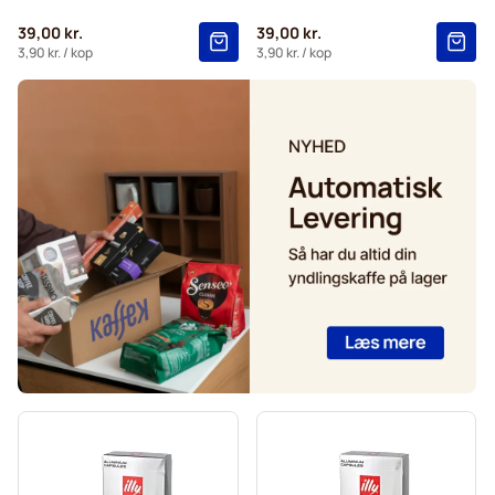
Gevalia kaffekapsler til Nespresso®
39,00 kr.
39,00 kr.
Belmio kaffekapsler til Nespresso®
3,90 kr.
/ kop
3,90 kr.
/ kop
Friele kaffekapsler til Nespresso®
Garibaldi kaffekapsler til Nespresso®
Tonino Lamborghini kaffekapsler til Nespresso®