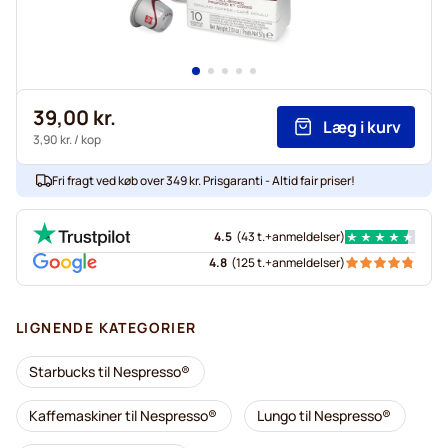
39,00 kr.
Læg i kurv
3,90 kr.
/ kop
Fri fragt ved køb over 349 kr. Prisgaranti - Altid fair priser!
4.5
(
43 t.+
anmeldelser
)
4.8
(
125 t.+
anmeldelser
)
LIGNENDE KATEGORIER
Starbucks til Nespresso®
Kaffemaskiner til Nespresso®
Lungo til Nespresso®