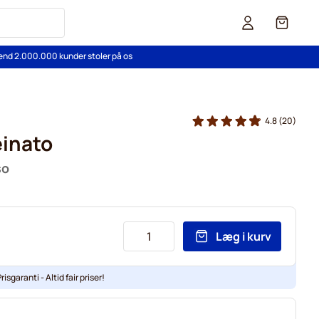
Cart
end 2.000.000 kunder stoler på os
4.8
(20)
einato
so
Læg i kurv
risgaranti - Altid fair priser!