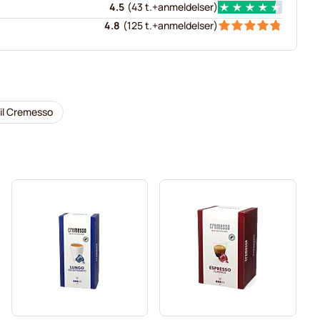
4.5
(
43 t.+
anmeldelser
)
4.8
(
125 t.+
anmeldelser
)
il Cremesso