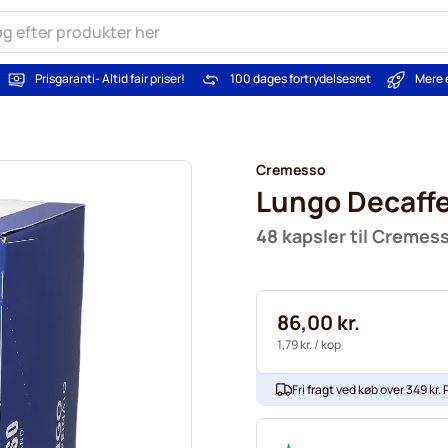
Prisgaranti
- Altid fair priser!
100 dages fortrydelsesret
Mere 
Cremesso
Lungo Decaff
48 kapsler til Cremes
86,00 kr.
1,79 kr.
/ kop
Fri fragt ved køb over 349 kr. P