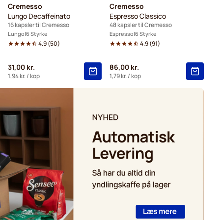
Cremesso
Cremesso
Lungo Decaffeinato
Espresso Classico
16 kapsler til Cremesso
48 kapsler til Cremesso
Lungo
6 Styrke
Espresso
6 Styrke
4.9
(
50
)
4.9
(
91
)
31,00 kr.
86,00 kr.
1,94 kr.
/ kop
1,79 kr.
/ kop