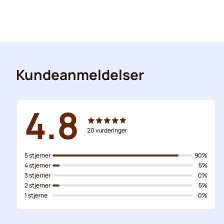
Kundeanmeldelser
4.8
20
vurderinger
5 stjerner
90%
4 stjerner
5%
3 stjerner
0%
2 stjerner
5%
1 stjerne
0%