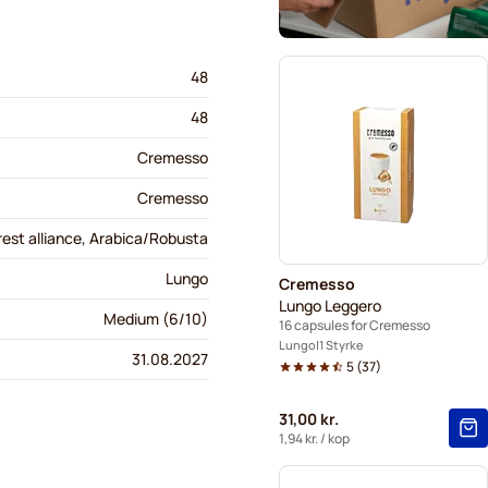
48
48
Cremesso
Cremesso
orest alliance, Arabica/Robusta
Lungo
Cremesso
Lungo Leggero
Medium (6/10)
16 capsules for Cremesso
Lungo
1 Styrke
31.08.2027
5
(
37
)
31,00 kr.
1,94 kr.
/ kop