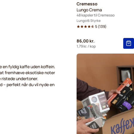
Cremesso
Lungo Crema
48 kapsler til Cremesso
Lungo
6 Styrke
5
(
139
)
86,00 kr.
1,79 kr.
/ kop
 en fyldig kaffe uden koffein.
 at fremhæve eksotiske noter
e ristede undertoner.
d – perfekt når du vil nyde en