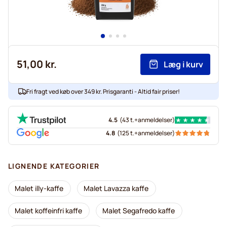
51,00 kr.
Læg i kurv
Fri fragt ved køb over 349 kr. Prisgaranti - Altid fair priser!
4.5
(
43 t.+
anmeldelser
)
4.8
(
125 t.+
anmeldelser
)
LIGNENDE KATEGORIER
Malet illy-kaffe
Malet Lavazza kaffe
Malet koffeinfri kaffe
Malet Segafredo kaffe