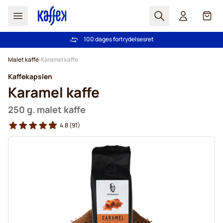
Søg
Cart
100 dages fortrydelsesret
Fri fragt ved køb over 349 kr.
Skip to Content
Malet kaffe
Karamel kaffe
Kaffekapslen
Karamel kaffe
250 g. malet kaffe
4.8
(91)