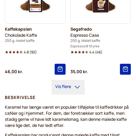
Kaffekapslen
Segafredo
Chokolade Kaffe
Espresso Casa
250 g. malet kaffe
250 g. Malet kaffe
Espresso
8 Styrke
4.8
(
92
)
4.4
(
46
)
46,00 kr.
35,00 kr.
Vis flere
BESKRIVELSE
Karamel har længe været en populær tilføjelse til kaffedrikker på
caféer og i hjemmet. For dem, der foretrækker sort kaffe, men
stadig gerne vil have lidt karamelsmag, kan denne malede kaffe
være lige det, de har ledt efter.
Kaffekapslen har produceret denne malede kaffe med tilsat