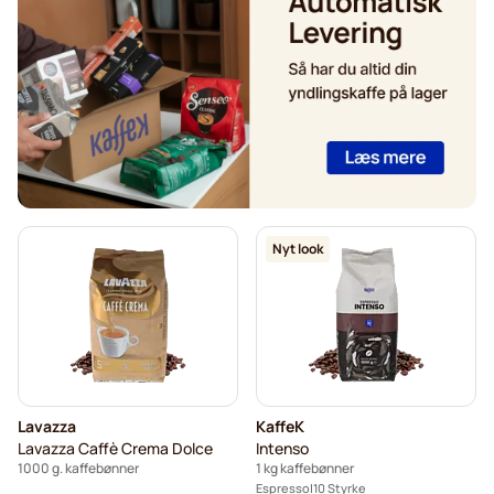
Tonino Lamborghini kaffebønner
Gimoka kaffebønner
Kaffekapslen kaffebønner
Delonghi espresso-kaffebønner
Nyt look
Lavazza
KaffeK
Lavazza Caffè Crema Dolce
Intenso
1000 g. kaffebønner
1 kg kaffebønner
Espresso
10 Styrke