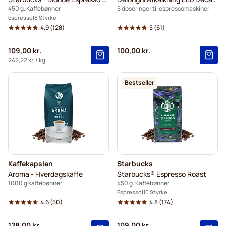
450 g. Kaffebønner
5 doseringer til espressomaskiner
Espresso
6 Styrke
4.9
(128)
5
(61)
109,00 kr.
100,00 kr.
242,22 kr.
/ kg.
Bestseller
Kaffekapslen
Starbucks
Aroma - Hverdagskaffe
Starbucks® Espresso Roast
1000 g kaffebønner
450 g. Kaffebønner
Espresso
10 Styrke
4.6
(50)
4.8
(174)
128,00 kr.
109,00 kr.