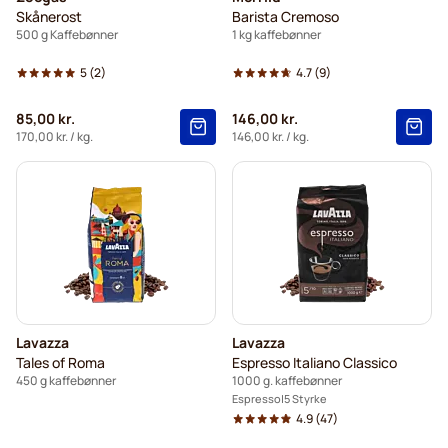
Skånerost
Barista Cremoso
500 g Kaffebønner
1 kg kaffebønner
5
(2)
4.7
(9)
85,00 kr.
146,00 kr.
170,00 kr.
/ kg.
146,00 kr.
/ kg.
Lavazza
Lavazza
Tales of Roma
Espresso Italiano Classico
450 g kaffebønner
1000 g. kaffebønner
Espresso
5 Styrke
4.9
(47)