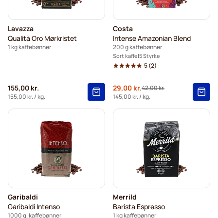
Lavazza
Costa
Qualità Oro Mørkristet
Intense Amazonian Blend
1 kg kaffebønner
200 g kaffebønner
Sort kaffe
5 Styrke
5
(2)
155,00 kr.
Tilbudspris
29,00 kr.
42,00 kr.
Normalpris
155,00 kr.
/ kg.
145,00 kr.
/ kg.
Garibaldi
Merrild
Garibaldi Intenso
Barista Espresso
1000 g. kaffebønner
1 kg kaffebønner