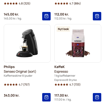
4.8
(325)
4.7
(884)
145,00 kr.
112,00 kr.
145,00 kr.
/ kg.
112,00 kr.
/ kg.
Nyt look
Philips
KaffeK
Senseo Original (sort)
Espresso
Kaffemaskine til puder
1 kg kaffebønner
Espresso
8 Styrke
4.7
(757)
4.7
(733)
343,00 kr.
117,00 kr.
117,00 kr.
/ kg.