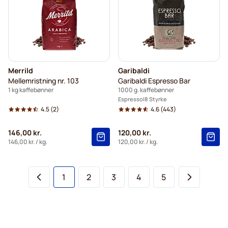
Merrild
Garibaldi
Mellemristning nr. 103
Garibaldi Espresso Bar
1 kg kaffebønner
1000 g. kaffebønner
Espresso
8 Styrke
4.5
(2)
4.6
(443)
146,00 kr.
120,00 kr.
146,00 kr.
/ kg.
120,00 kr.
/ kg.
Du læser i øjeblikket side
Side
Side
Side
Side
1
2
3
4
5