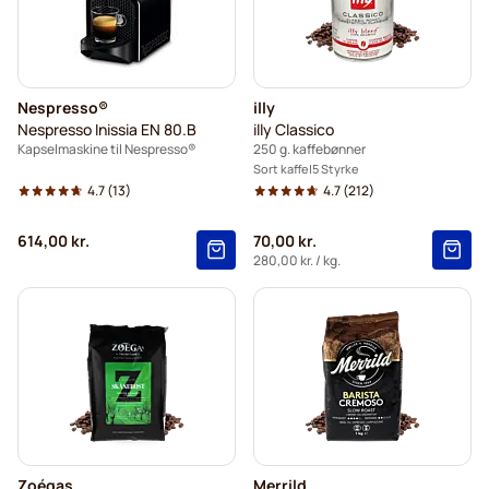
Nespresso®
illy
Nespresso Inissia EN 80.B
illy Classico
Kapselmaskine til Nespresso®
250 g. kaffebønner
Sort kaffe
5 Styrke
4.7
(13)
4.7
(212)
614,00 kr.
70,00 kr.
280,00 kr.
/ kg.
Zoégas
Merrild