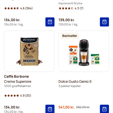
Espresso
5 Styrke
4.6
(364)
4.3
(7)
134,00 kr.
139,00 kr.
134,00 kr.
/ kg.
139,00 kr.
/ kg.
Bestseller
Caffè Borbone
Crema Superiore
Dolce Gusto Genio S
1000 g kaffebønner
3 pakker kapsler
4.9
(30)
Normalpris
134,00 kr.
541,00 kr.
582,00 kr.
Fra
134,00 kr.
/ kg.