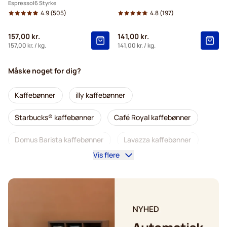
Espresso
6 Styrke
4.9
(505)
4.8
(197)
157,00 kr.
141,00 kr.
157,00 kr.
/ kg.
141,00 kr.
/ kg.
Måske noget for dig?
Kaffebønner
illy kaffebønner
Starbucks® kaffebønner
Café Royal kaffebønner
Domus Barista kaffebønner
Lavazza kaffebønner
Vis flere
Koffeinfri kaffebønner
L'OR kaffebønner
Segafredo kaffebønner
Caffè Borbone-kaffebønner
Merrild kaffebønner
Garibaldi kaffebønner