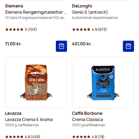
Siemens
DeLonghi
Siemens Rengøringstabletter TZ80001B
Genio S (antracit)
10 tabs til espressomaskiner EQ.series
Automatisk kapselmaskine
5
(103)
4.9
(673)
71,00 kr.
451,00 kr.
Lavazza
Caffè Borbone
Lavazza Crema E Aroma
Crema Classica
1000 g. kaffebønner
1000 g kaffebønner
4.8
(439)
4.8
(19)