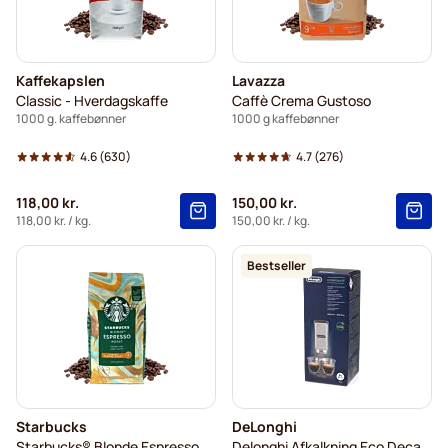
Kaffekapslen
Lavazza
Classic - Hverdagskaffe
Caffè Crema Gustoso
1000 g. kaffebønner
1000 g kaffebønner
4.6
(630)
4.7
(276)
118,00 kr.
150,00 kr.
118,00 kr.
/ kg.
150,00 kr.
/ kg.
Bestseller
Starbucks
DeLonghi
Starbucks® Blonde Espresso Roast
Delonghi Afkalkning Eco Decalk DLSC500