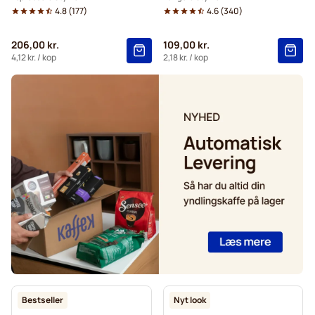
4.8
(
177
)
4.6
(
340
)
206,00 kr.
109,00 kr.
4,12 kr.
/ kop
2,18 kr.
/ kop
Bestseller
Nyt look