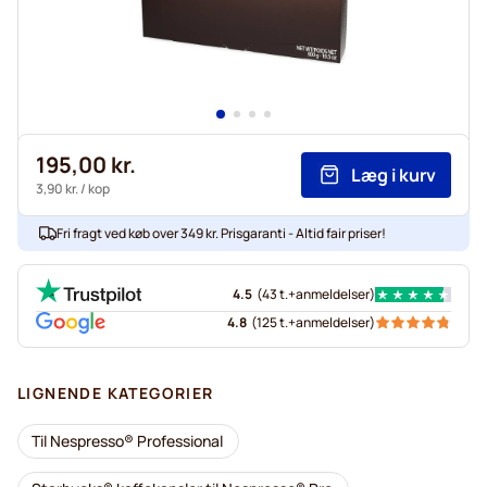
195,00 kr.
Læg i kurv
3,90 kr.
/ kop
Fri fragt ved køb over 349 kr. Prisgaranti - Altid fair priser!
4.5
(
43 t.+
anmeldelser
)
4.8
(
125 t.+
anmeldelser
)
LIGNENDE KATEGORIER
Til Nespresso® Professional