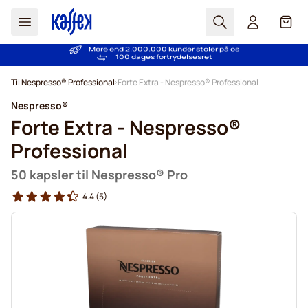
Søg
Cart
Mere end 2.000.000 kunder stoler på os
Fri fragt ved køb over 349 kr.
Prisgaranti
- Altid fair priser!
100 dages fortrydelsesret
Skip to Content
Til Nespresso® Professional
Forte Extra - Nespresso® Professional
Nespresso®
Forte Extra - Nespresso®
Professional
50 kapsler til Nespresso® Pro
4.4
(5)