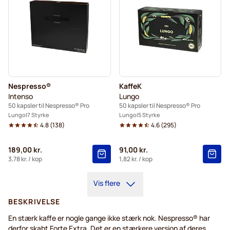
Nespresso®
KaffeK
Intenso
Lungo
50 kapsler til Nespresso® Pro
50 kapsler til Nespresso® Pro
Lungo
7 Styrke
Lungo
5 Styrke
4.8
(
138
)
4.6
(
295
)
189,00 kr.
91,00 kr.
3,78 kr.
/ kop
1,82 kr.
/ kop
Vis flere
BESKRIVELSE
En stærk kaffe er nogle gange ikke stærk nok. Nespresso® har
derfor skabt Forte Extra. Det er en stærkere version af deres