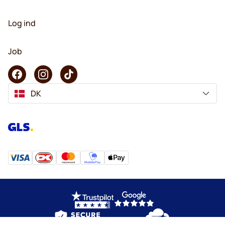
Log ind
Job
DK