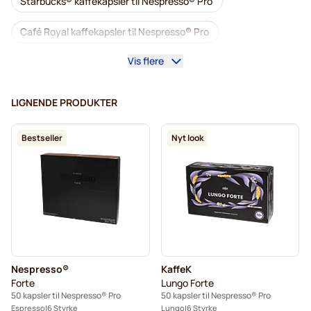
Starbucks® kaffekapsler til Nespresso® Pro
Café Royal kaffekapsler til Nespresso® Pro
Vis flere
Kaffemaskiner til Nespresso® Professional
Tilbehør til Nespresso® Professional
LIGNENDE PRODUKTER
Koffeinfri kaffe til Nespresso® Pro
Bestseller
Nyt look
Afkalkning og plejeprodukter til Nespresso® Pro
Kapsler til Nespresso® Professional
Gimoka kapsler til Nespresso® Pro
Kaffekapsler til Nespresso® pro
Nespresso®
KaffeK
Kaffekapslen til Nespresso® Professional
Forte
Lungo Forte
50 kapsler til Nespresso® Pro
50 kapsler til Nespresso® Pro
Espresso
6 Styrke
Lungo
6 Styrke