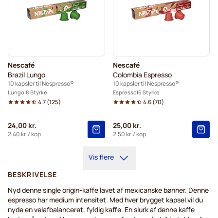
Nescafé
Nescafé
Brazil Lungo
Colombia Espresso
10 kapsler til Nespresso®
10 kapsler til Nespresso®
Lungo
8 Styrke
Espresso
6 Styrke
4.7
(
125
)
4.6
(
70
)
24,00 kr.
25,00 kr.
2,40 kr.
/ kop
2,50 kr.
/ kop
Vis flere
BESKRIVELSE
Nyd denne single origin-kaffe lavet af mexicanske bønner. Denne
espresso har medium intensitet. Med hver brygget kapsel vil du
nyde en velafbalanceret, fyldig kaffe. En slurk af denne kaffe