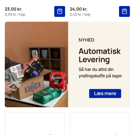
Gevalia kaffekapsler til Nespresso®
23,00 kr.
24,00 kr.
Belmio kaffekapsler til Nespresso®
2,30 kr.
/ kop
2,40 kr.
/ kop
Friele kaffekapsler til Nespresso®
Garibaldi kaffekapsler til Nespresso®
Tonino Lamborghini kaffekapsler til Nespresso®