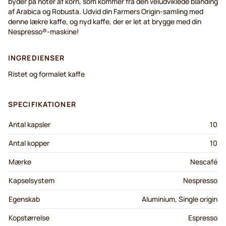
byder på noter af korn, som kommer fra den veludviklede blanding
af Arabica og Robusta. Udvid din Farmers Origin-samling med
denne lækre kaffe, og nyd kaffe, der er let at brygge med din
Nespresso®-maskine!
INGREDIENSER
Ristet og formalet kaffe
SPECIFIKATIONER
Antal kapsler
10
Antal kopper
10
Mærke
Nescafé
Kapselsystem
Nespresso
Egenskab
Aluminium, Single origin
Kopstørrelse
Espresso