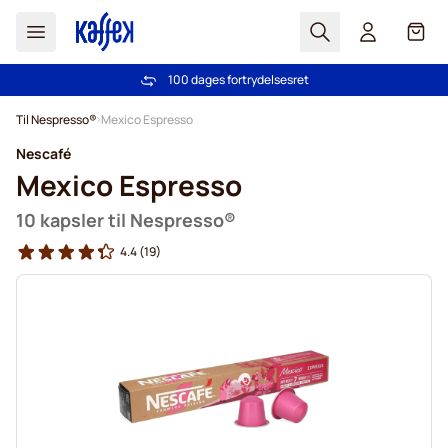
Søg
Cart
100 dages fortrydelsesret
Fri fragt ved køb over 349 kr.
Skip to Content
Til Nespresso®
Mexico Espresso
Nescafé
Mexico Espresso
10 kapsler til Nespresso®
4.4
(19)