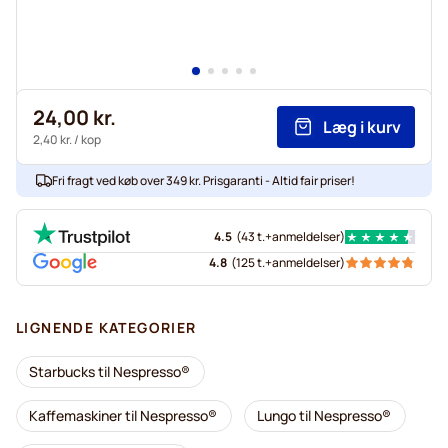
24,00 kr.
Læg i kurv
2,40 kr.
/ kop
Fri fragt ved køb over 349 kr. Prisgaranti - Altid fair priser!
4.5
(
43 t.+
anmeldelser
)
4.8
(
125 t.+
anmeldelser
)
LIGNENDE KATEGORIER
Starbucks til Nespresso®
Kaffemaskiner til Nespresso®
Lungo til Nespresso®