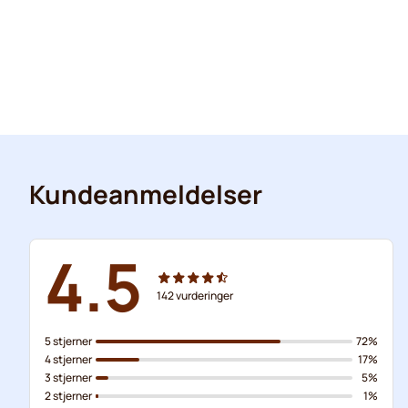
Kundeanmeldelser
4.5
142
vurderinger
5 stjerner
72%
4 stjerner
17%
3 stjerner
5%
2 stjerner
1%