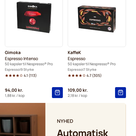
 Professional
Gimoka
KaffeK
Espresso Intenso
Espresso
50 kapsler til Nespresso® Pro
50 kapsler til Nespresso® Pro
Espresso
9 Styrke
Espresso
7 Styrke
4.1
(
113
)
4.7
(
305
)
94,00 kr.
109,00 kr.
1,88 kr.
/ kop
2,18 kr.
/ kop