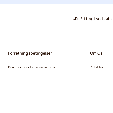
Fri fragt ved køb 
Forretningsbetingelser
Om Os
Kontakt og kundeservice
Artikler
Kaffekapslen.dk
Tilmeld dig