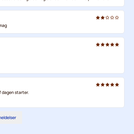
smag
 dagen starter.
meldelser