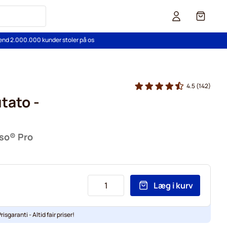
Cart
end 2.000.000 kunder stoler på os
4.5
(142)
tato -
sso® Pro
Læg i kurv
risgaranti - Altid fair priser!