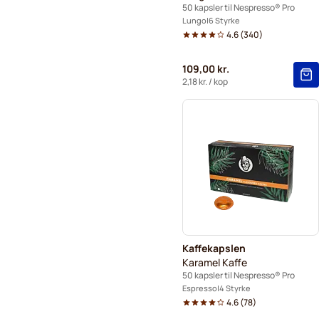
50 kapsler til Nespresso® Pro
Lungo
6 Styrke
4.6
(
340
)
109,00 kr.
2,18 kr.
/ kop
Kaffekapslen
Karamel Kaffe
50 kapsler til Nespresso® Pro
Espresso
4 Styrke
4.6
(
78
)