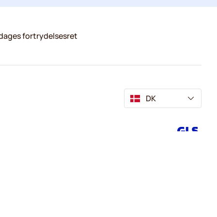
dages fortrydelsesret
DK