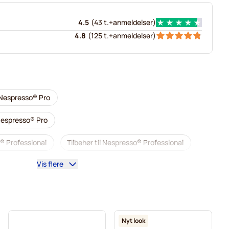
4.5
(
43 t.+
anmeldelser
)
4.8
(
125 t.+
anmeldelser
)
 Nespresso® Pro
 Nespresso® Pro
® Professional
Tilbehør til Nespresso® Professional
Vis flere
o® Pro
Afkalkning og plejeprodukter til Nespresso® Pro
essional
Gimoka kapsler til Nespresso® Pro
 pro
Til Nespresso® Professional
Nyt look