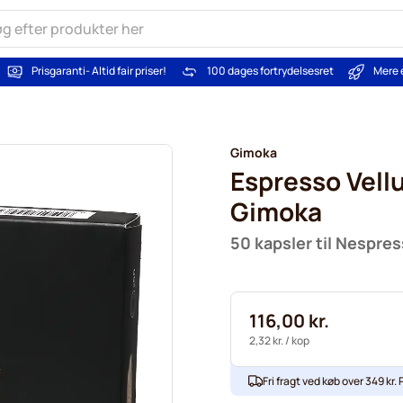
Prisgaranti
- Altid fair priser!
100 dages fortrydelsesret
Mere 
Gimoka
Espresso Vellu
Gimoka
50 kapsler til Nespre
116,00 kr.
2,32 kr.
/ kop
Fri fragt ved køb over 349 kr. P