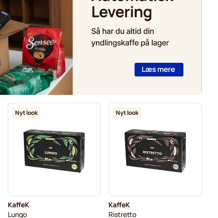
Nyt look
Nyt look
KaffeK
KaffeK
Lungo
Ristretto