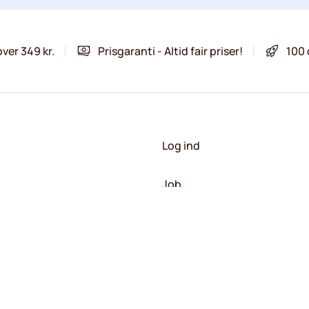
over 349 kr.
Prisgaranti - Altid fair priser!
100 
Log ind
Job
 vores nyhedsbreve