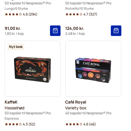
50 kapsler til Nespresso® Pro
50 kapsler til Nespresso® Pro
Lungo
5 Styrke
Ristretto
10 Styrke
4.6
(
294
)
4.7
(
327
)
91,00 kr.
124,00 kr.
1,82 kr.
/ kop
2,48 kr.
/ kop
Nyt look
KaffeK
Café Royal
Hasselnød
Variety box
50 kapsler til Nespresso® Pro
40 kapsler til Nespresso® Pro
Espresso
4.3
(
52
)
4.6
(
46
)