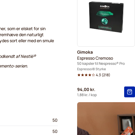
Kaffekapslen til Nespresso®
r, som er elsket for sin
 fremhæve den naturligt
ydes sort eller med en smule
Gimoka
 godkendt af Nestlé®
Espresso Cremoso
50 kapsler til Nespresso® Pro
omento-serien.
Espresso
8 Styrke
4.3
(
218
)
94,00 kr.
1,88 kr.
/ kop
50
50