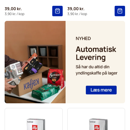
Café René kaffekapsler til Nespresso®
39,00 kr.
39,00 kr.
Caffè Borbone til Nespresso®
Kapsler til Nespresso®
3,90 kr.
/ kop
3,90 kr.
/ kop
Merrild kaffekapsler til Nespresso®
Gevalia kaffekapsler til Nespresso®
Belmio kaffekapsler til Nespresso®