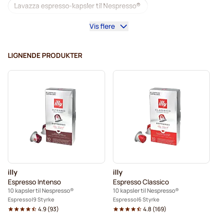
Lavazza espresso-kapsler til Nespresso®
Vis flere
Starbucks til Nespresso®
Kaffemaskiner til Nespresso®
Lungo til Nespresso®
LIGNENDE PRODUKTER
Lavazza til Nespresso®
illy kaffekapsler til Nespresso®
Café Royal kaffekapsler til Nespresso®
Tilbehør til Nespresso®
Alt til kaffen til Nespresso®
Afkalkning og plejeprodukter til Nespresso®
illy
illy
L'OR kaffekapsler til Nespresso®
Espresso Intenso
Espresso Classico
10 kapsler til Nespresso®
10 kapsler til Nespresso®
Segafredo kaffekapsler til Nespresso®
Espresso
9 Styrke
Espresso
6 Styrke
4.9
(
93
)
4.8
(
169
)