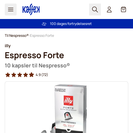
Søg
Cart
100 dages fortrydelsesret
Fri fragt ved køb over 349 kr.
Skip to Content
Til Nespresso®
Espresso Forte
illy
Espresso Forte
10 kapsler til Nespresso®
4.9
(72)