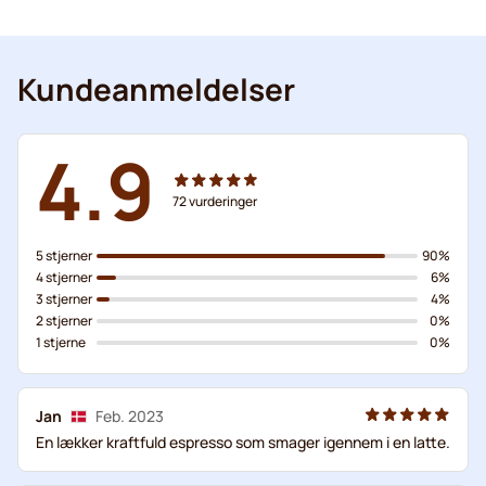
Kundeanmeldelser
4.9
72
vurderinger
5 stjerner
90%
4 stjerner
6%
3 stjerner
4%
2 stjerner
0%
1 stjerne
0%
Jan
Feb. 2023
En lækker kraftfuld espresso som smager igennem i en latte.