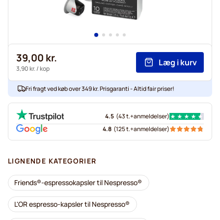
39,00 kr.
Læg i kurv
3,90 kr.
/ kop
Fri fragt ved køb over 349 kr. Prisgaranti - Altid fair priser!
4.5
(
43 t.+
anmeldelser
)
4.8
(
125 t.+
anmeldelser
)
LIGNENDE KATEGORIER
Friends®-espressokapsler til Nespresso®
L'OR espresso-kapsler til Nespresso®