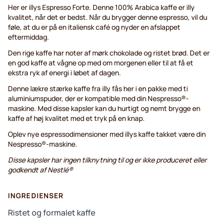
Her er illys Espresso Forte. Denne 100% Arabica kaffe er illy
kvalitet, når det er bedst. Når du brygger denne espresso, vil du
føle, at du er på en italiensk café og nyder en afslappet
eftermiddag.
Den rige kaffe har noter af mørk chokolade og ristet brød. Det er
en god kaffe at vågne op med om morgenen eller til at få et
ekstra ryk af energi i løbet af dagen.
Denne lækre stærke kaffe fra illy fås her i en pakke med ti
aluminiumspuder, der er kompatible med din Nespresso®-
maskine. Med disse kapsler kan du hurtigt og nemt brygge en
kaffe af høj kvalitet med et tryk på en knap.
Oplev nye espressodimensioner med illys kaffe takket være din
Nespresso®-maskine.
Disse kapsler har ingen tilknytning til og er ikke produceret eller
godkendt af Nestlé®
INGREDIENSER
Ristet og formalet kaffe