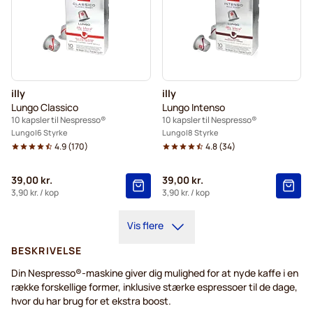
illy
illy
Lungo Classico
Lungo Intenso
10 kapsler til Nespresso®
10 kapsler til Nespresso®
Lungo
6 Styrke
Lungo
8 Styrke
4.9
(
170
)
4.8
(
34
)
39,00 kr.
39,00 kr.
3,90 kr.
/ kop
3,90 kr.
/ kop
Vis flere
BESKRIVELSE
Din Nespresso®-maskine giver dig mulighed for at nyde kaffe i en
række forskellige former, inklusive stærke espressoer til de dage,
hvor du har brug for et ekstra boost.