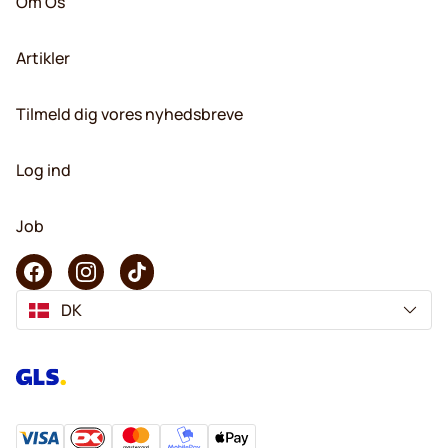
Om Os
Artikler
Tilmeld dig vores nyhedsbreve
Log ind
Job
DK