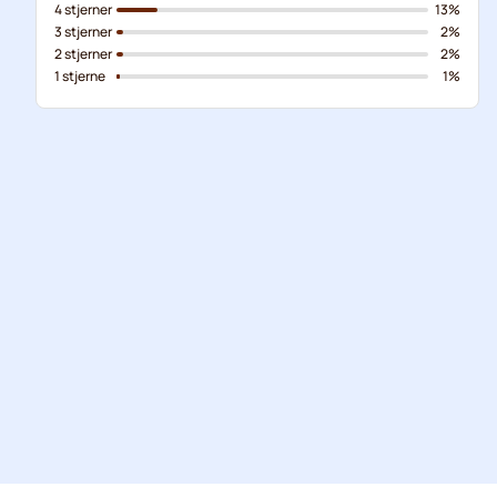
4 stjerner
13%
3 stjerner
2%
2 stjerner
2%
1 stjerne
1%