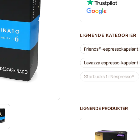
LIGNENDE KATEGORIER
Friends®-espressokapsler t
Lavazza espresso-kapsler t
Starbucks til Nespresso®
Lavazza til Nespresso®
Café Royal kaffekapsler til
LIGNENDE PRODUKTER
Alt til kaffen til Nespresso®
L'OR kaffekapsler til Nespre