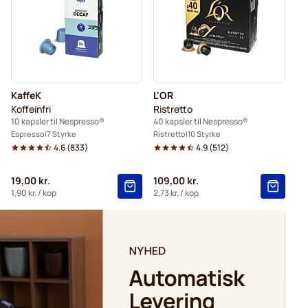
Nespresso®
Caffè Borbone til Nespresso®
Merrild kaffekapsler til Nespresso®
spresso®
KaffeK
L'OR
Koffeinfri
Ristretto
10 kapsler til Nespresso®
40 kapsler til Nespresso®
Espresso
7 Styrke
Ristretto
10 Styrke
4.6
(
833
)
4.9
(
512
)
19,00 kr.
109,00 kr.
1,90 kr.
/ kop
2,73 kr.
/ kop