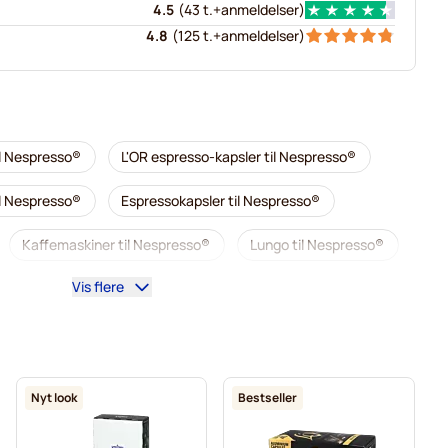
4.5
(
43 t.+
anmeldelser
)
4.8
(
125 t.+
anmeldelser
)
il Nespresso®
L'OR espresso-kapsler til Nespresso®
il Nespresso®
Espressokapsler til Nespresso®
Kaffemaskiner til Nespresso®
Lungo til Nespresso®
Vis flere
illy kaffekapsler til Nespresso®
 Nespresso®
Tilbehør til Nespresso®
Afkalkning og plejeprodukter til Nespresso®
Nyt look
Bestseller
sso®
Segafredo kaffekapsler til Nespresso®