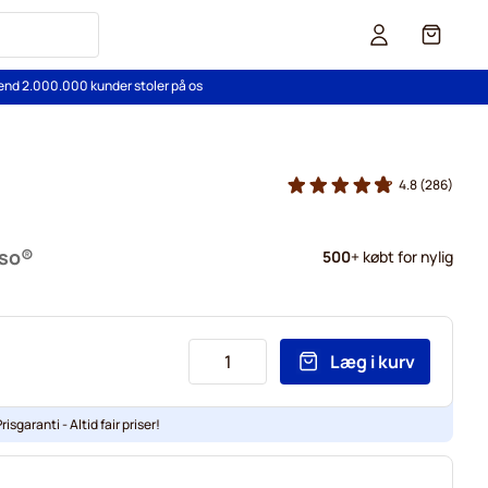
Cart
end 2.000.000 kunder stoler på os
4.8
(286)
sso®
500
+ købt for nylig
Læg i kurv
risgaranti - Altid fair priser!