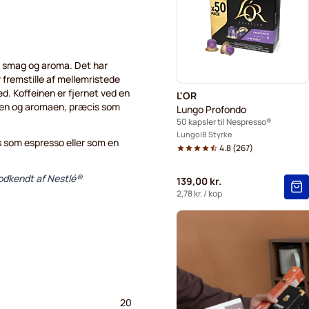
Café René kaffekapsler til 
Kapsler til Nespresso®
d smag og aroma. Det har
Gevalia kaffekapsler til Ne
r fremstille af mellemristede
d. Koffeinen er fjernet ved en
L'OR
agen og aromaen, præcis som
Lungo Profondo
50 kapsler til Nespresso®
Lungo
8 Styrke
 som espresso eller som en
4.8
(
267
)
 godkendt af Nestlé®
139,00 kr.
2,78 kr.
/ kop
20