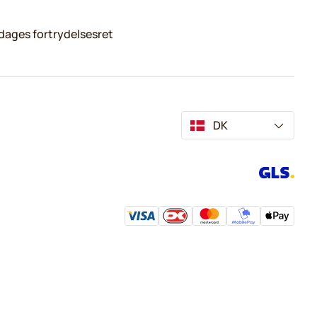
dages fortrydelsesret
DK