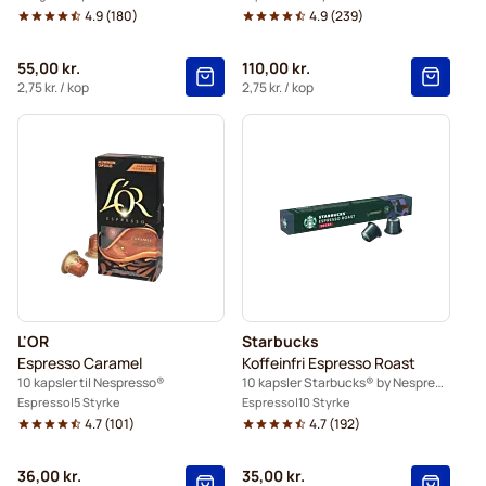
4.9
(
180
)
4.9
(
239
)
55,00 kr.
110,00 kr.
2,75 kr.
/ kop
2,75 kr.
/ kop
L'OR
Starbucks
Espresso Caramel
Koffeinfri Espresso Roast
10 kapsler til Nespresso®
10 kapsler Starbucks® by Nespresso®
Espresso
5 Styrke
Espresso
10 Styrke
4.7
(
101
)
4.7
(
192
)
36,00 kr.
35,00 kr.