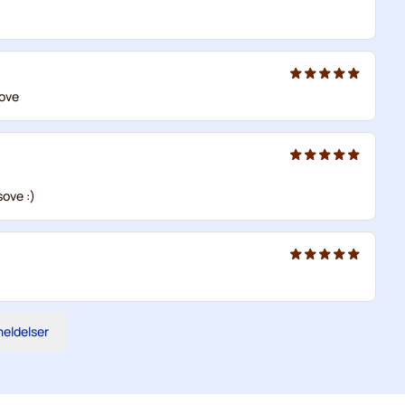
sove
sove :)
meldelser