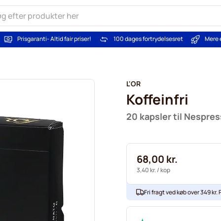
Prisgaranti
- Altid fair priser!
100 dages fortrydelsesret
Mere 
L'OR
Koffeinfri
20 kapsler til Nespre
68,00 kr.
3,40 kr.
/ kop
Fri fragt ved køb over 349 kr. P