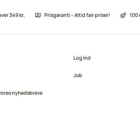
over 349 kr.
Prisgaranti - Altid fair priser!
100 
Log ind
Job
 vores nyhedsbreve