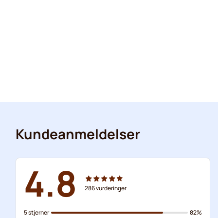
Kundeanmeldelser
4.8
286
vurderinger
5 stjerner
82%