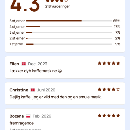
4.3
218
vurderinger
5 stjerner
65%
4 stjerner
17%
3 stjerner
7%
2 stjerner
2%
1 stjerne
9%
Ellen
Dec. 2023
Lækker dyb kaffemaskine 😋
Christine
Juni 2020
Dejlig kaffe, jeg er vild med den og en smule mælk.
Bożena
Feb. 2026
fremragende
Automatisk oversat