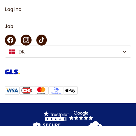
Log ind
Job
DK