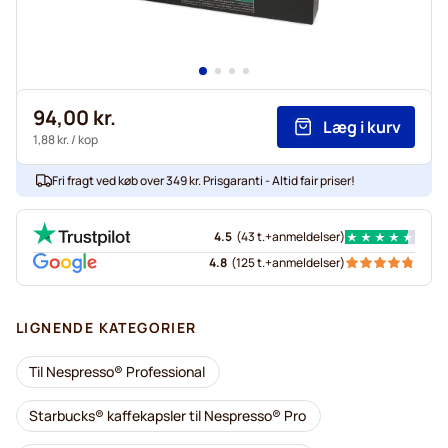
94,00 kr.
Læg i kurv
1,88 kr.
/ kop
Fri fragt ved køb over 349 kr. Prisgaranti - Altid fair priser!
4.5
(
43 t.+
anmeldelser
)
4.8
(
125 t.+
anmeldelser
)
LIGNENDE KATEGORIER
Til Nespresso® Professional
Starbucks® kaffekapsler til Nespresso® Pro