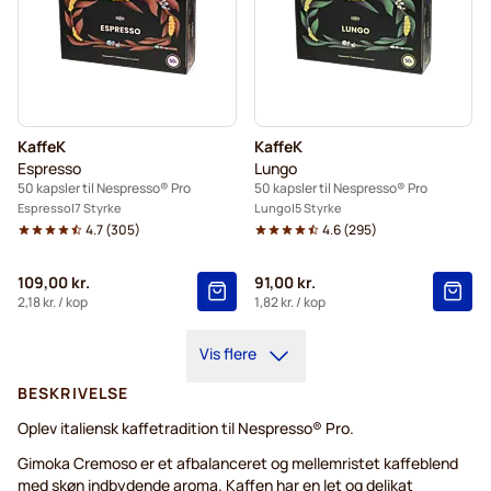
KaffeK
KaffeK
Espresso
Lungo
50 kapsler til Nespresso® Pro
50 kapsler til Nespresso® Pro
Espresso
7 Styrke
Lungo
5 Styrke
4.7
(
305
)
4.6
(
295
)
109,00 kr.
91,00 kr.
2,18 kr.
/ kop
1,82 kr.
/ kop
Vis flere
BESKRIVELSE
Oplev italiensk kaffetradition til Nespresso® Pro.
Gimoka Cremoso er et afbalanceret og mellemristet kaffeblend
med skøn indbydende aroma. Kaffen har en let og delikat