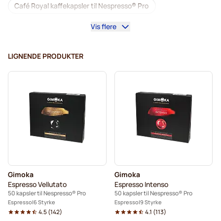
Café Royal kaffekapsler til Nespresso® Pro
Vis flere
Kaffemaskiner til Nespresso® Professional
Tilbehør til Nespresso® Professional
LIGNENDE PRODUKTER
Koffeinfri kaffe til Nespresso® Pro
Afkalkning og plejeprodukter til Nespresso® Pro
Kapsler til Nespresso® Professional
Gimoka kapsler til Nespresso® Pro
Kaffekapsler til Nespresso® pro
Gimoka
Gimoka
Kaffekapslen til Nespresso® Professional
Espresso Vellutato
Espresso Intenso
50 kapsler til Nespresso® Pro
50 kapsler til Nespresso® Pro
Espresso
6 Styrke
Espresso
9 Styrke
4.5
(
142
)
4.1
(
113
)