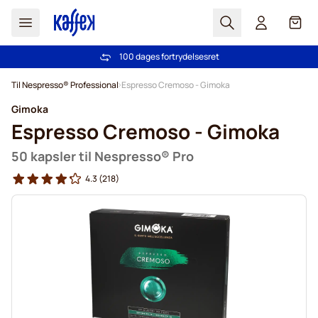
Søg
Cart
100 dages fortrydelsesret
Fri fragt ved køb over 349 kr.
Skip to Content
Til Nespresso® Professional
Espresso Cremoso - Gimoka
Gimoka
Espresso Cremoso - Gimoka
50 kapsler til Nespresso® Pro
4.3
(218)