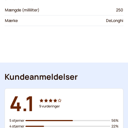
Mængde (milliliter)
250
Mærke
DeLonghi
Kundeanmeldelser
4.1
9
vurderinger
5 stjerner
56%
4 stjerner
22%