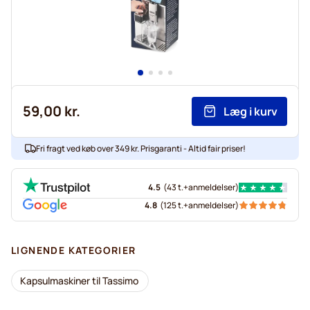
59,00 kr.
Læg i kurv
Fri fragt ved køb over 349 kr. Prisgaranti - Altid fair priser!
4.5
(
43 t.+
anmeldelser
)
4.8
(
125 t.+
anmeldelser
)
LIGNENDE KATEGORIER
Kapsulmaskiner til Tassimo