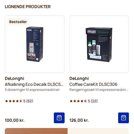
LIGNENDE PRODUKTER
Bestseller
DeLonghi
DeLonghi
Afkalkning Eco Decalk DLSC500
Coffee CareKit DLSC306
5 doseringer til espressomaskiner
Rengøringssæt til espressomaskiner
5
(
62
)
5
(
22
)
100,00 kr.
126,00 kr.