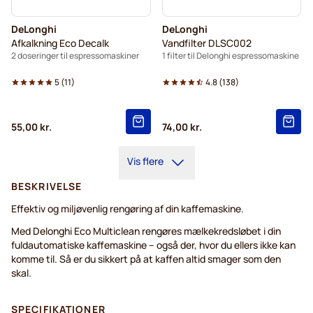
DeLonghi
DeLonghi
Afkalkning Eco Decalk
Vandfilter DLSC002
2 doseringer til espressomaskiner
1 filter til Delonghi espressomaskine
5
(
11
)
4.8
(
138
)
55,00 kr.
74,00 kr.
Vis flere
BESKRIVELSE
Effektiv og miljøvenlig rengøring af din kaffemaskine.
Med Delonghi Eco Multiclean rengøres mælkekredsløbet i din
fuldautomatiske kaffemaskine – også der, hvor du ellers ikke kan
komme til. Så er du sikkert på at kaffen altid smager som den
skal.
SPECIFIKATIONER