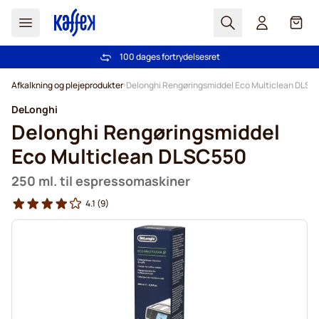
Søg
Cart
100 dages fortrydelsesret
Fri fragt ved køb over 349 kr.
Skip to Content
Afkalkning og plejeprodukter
Delonghi Rengøringsmiddel Eco Multiclean DLS
DeLonghi
Delonghi Rengøringsmiddel
Eco Multiclean DLSC550
250 ml. til espressomaskiner
4.1
(9)