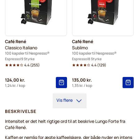
Café René
Café René
Classico Italiano
Sublimo
100 kapsler til Nespresso®
100 kapsler til Nespresso®
Espresso
9 Styrke
Espresso
8 Styrke
4.4
(
255
)
4.4
(
129
)
124,00 kr.
135,00 kr.
1,24 kr.
/ kop
1,35 kr.
/ kop
Vis flere
BESKRIVELSE
Intensitet er det helt rigtige ord til at beskrive Lungo Forte fra
Café René.
Kaffen er nemlig for ægte kaffeelskere, der både nyder en intens