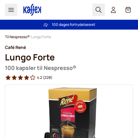
Søg
Cart
100 dages fortrydelsesret
Fri fragt ved køb over 349 kr.
Skip to Content
Til Nespresso®
Lungo Forte
Café René
Lungo Forte
100 kapsler til Nespresso®
4.2
(228)