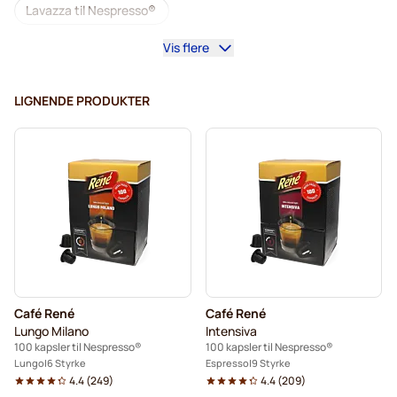
Lavazza til Nespresso®
Vis flere
illy kaffekapsler til Nespresso®
Café Royal kaffekapsler til Nespresso®
LIGNENDE PRODUKTER
Tilbehør til Nespresso®
Alt til kaffen til Nespresso®
Afkalkning og plejeprodukter til Nespresso®
L'OR kaffekapsler til Nespresso®
Segafredo kaffekapsler til Nespresso®
Caffè Borbone til Nespresso®
Kapsler til Nespresso®
Café René
Café René
Merrild kaffekapsler til Nespresso®
Lungo Milano
Intensiva
100 kapsler til Nespresso®
100 kapsler til Nespresso®
Gevalia kaffekapsler til Nespresso®
Lungo
6 Styrke
Espresso
9 Styrke
4.4
(
249
)
4.4
(
209
)