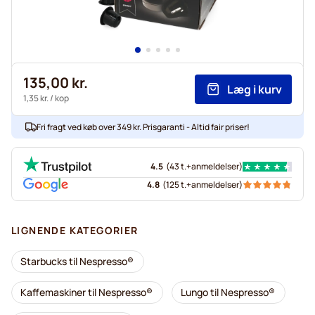
135,00 kr.
Læg i kurv
1,35 kr.
/ kop
Fri fragt ved køb over 349 kr. Prisgaranti - Altid fair priser!
4.5
(
43 t.+
anmeldelser
)
4.8
(
125 t.+
anmeldelser
)
LIGNENDE KATEGORIER
Starbucks til Nespresso®
Kaffemaskiner til Nespresso®
Lungo til Nespresso®