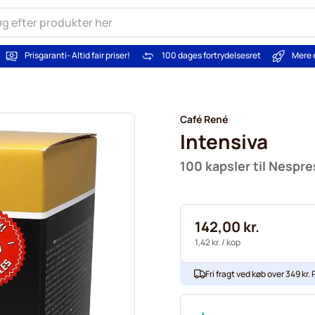
Prisgaranti
- Altid fair priser!
100 dages fortrydelsesret
Mere 
Café René
Intensiva
100 kapsler til Nespr
142,00 kr.
1,42 kr.
/ kop
Fri fragt ved køb over 349 kr. P