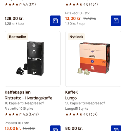
4.4
(
171
)
4.6
(
454
)
Pris ved 10+ stk.
128,00 kr.
Fra
13,00 kr.
14,43 kr.
Normalpris
10+
=
13,00 kr.
1,28 kr.
/ kop
1,30 kr.
/ kop
5+
=
13,65 kr.
Bestseller
Nyt look
1
=
14,43 kr.
Kaffekapslen
KaffeK
Ristretto - Hverdagskaffe
Lungo
10 kapsler til Nespresso®
50 kapsler til Nespresso®
Ristretto
10 Styrke
Lungo
5 Styrke
4.6
(
1.417
)
4.6
(
357
)
Pris ved 10+ stk.
Fra
13,00 kr.
80,00 kr.
14,43 kr.
Normalpris
10+
=
13,00 kr.