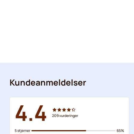
Kundeanmeldelser
4.4
209
vurderinger
5 stjerner
65%