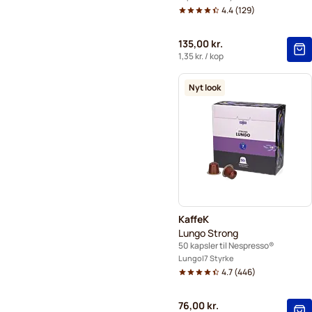
4.4
(
129
)
135,00 kr.
1,35 kr.
/ kop
Nyt look
KaffeK
Lungo Strong
50 kapsler til Nespresso®
Lungo
7 Styrke
4.7
(
446
)
76,00 kr.