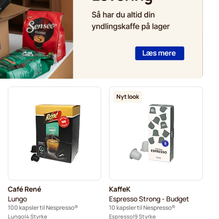
Nyt look
Café René
KaffeK
Lungo
Espresso Strong - Budget
100 kapsler til Nespresso®
10 kapsler til Nespresso®
Lungo
4 Styrke
Espresso
9 Styrke