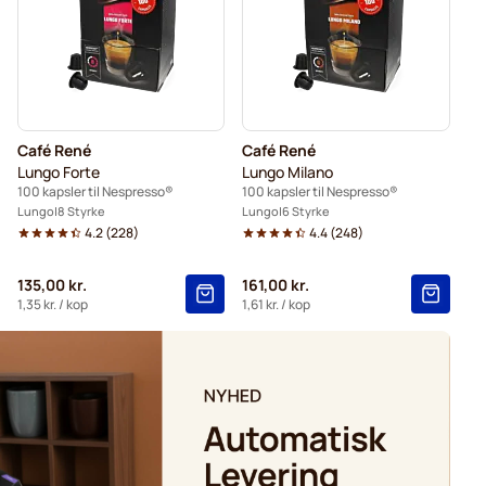
Merrild kaffekapsler til Nespresso®
spresso®
Belmio kaffekapsler til Nespresso®
resso®
Café René
Café René
Lungo Forte
Lungo Milano
100 kapsler til Nespresso®
100 kapsler til Nespresso®
Lungo
8 Styrke
Lungo
6 Styrke
4.2
(
228
)
4.4
(
248
)
135,00 kr.
161,00 kr.
1,35 kr.
/ kop
1,61 kr.
/ kop