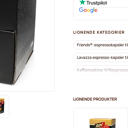
LIGNENDE KATEGORIER
Friends®-espressokapsler t
Lavazza espresso-kapsler t
Kaffemaskiner til Nespress
illy kaffekapsler til Nespres
Tilbehør til Nespresso®
LIGNENDE PRODUKTER
Afkalkning og plejeprodukte
Segafredo kaffekapsler til 