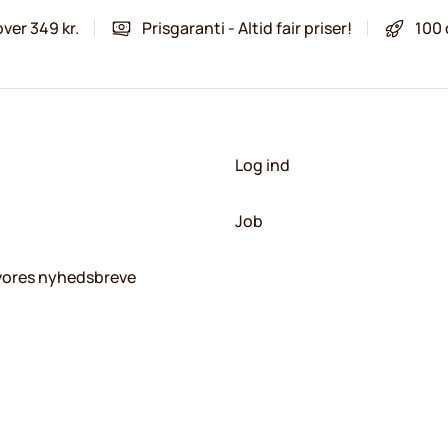
over 349 kr.
Prisgaranti - Altid fair priser!
100 
Log ind
Job
 vores nyhedsbreve