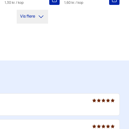
1,30 kr.
/ kop
1,60 kr.
/ kop
5+
=
13,65 kr.
Vis flere
1
=
14,43 kr.