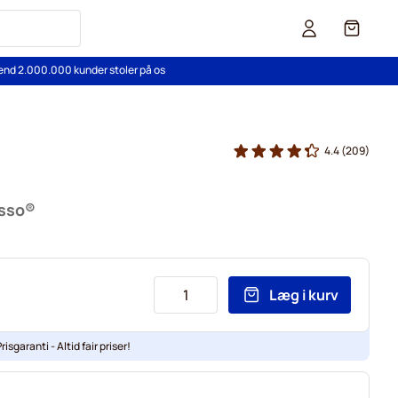
Cart
end 2.000.000 kunder stoler på os
4.4
(209)
esso®
Læg i kurv
risgaranti - Altid fair priser!