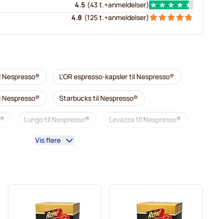
4.5
(
43 t.+
anmeldelser
)
4.8
(
125 t.+
anmeldelser
)
il Nespresso®
L'OR espresso-kapsler til Nespresso®
il Nespresso®
Starbucks til Nespresso®
o®
Lungo til Nespresso®
Lavazza til Nespresso®
Vis flere
so®
Café Royal kaffekapsler til Nespresso®
Alt til kaffen til Nespresso®
r til Nespresso®
L'OR kaffekapsler til Nespresso®
Nespresso®
Caffè Borbone til Nespresso®