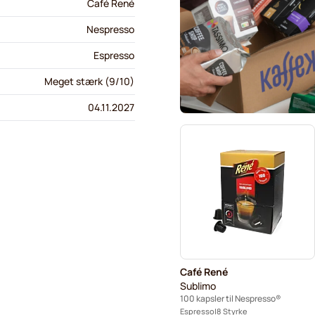
Café René
Nespresso
Espresso
Meget stærk (9/10)
04.11.2027
Café René
Sublimo
100 kapsler til Nespresso®
Espresso
8 Styrke