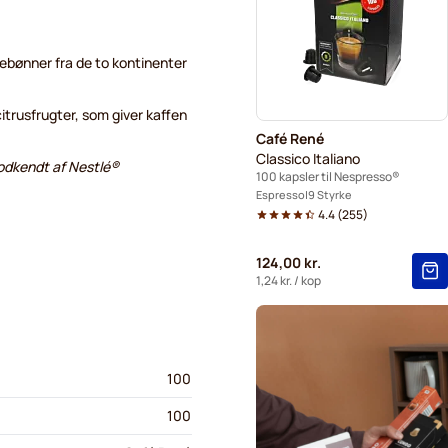
Kapsler til Nespresso®
Gevalia kaffekapsler til Ne
febønner fra de to kontinenter
Friele kaffekapsler til Nesp
citrusfrugter, som giver kaffen
Café René
Classico Italiano
 godkendt af Nestlé®
100 kapsler til Nespresso®
Espresso
9 Styrke
4.4
(
255
)
124,00 kr.
1,24 kr.
/ kop
100
100