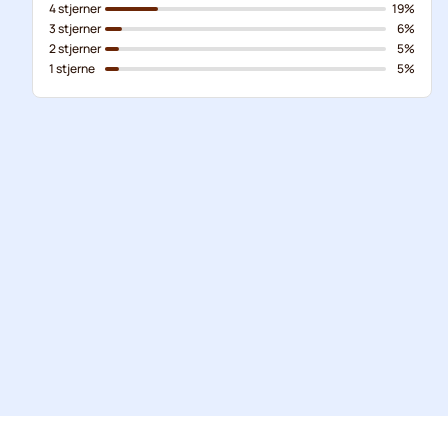
4 stjerner
19%
3 stjerner
6%
2 stjerner
5%
1 stjerne
5%