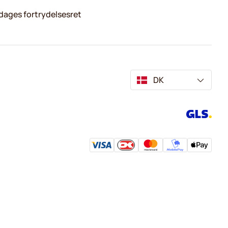
dages fortrydelsesret
DK