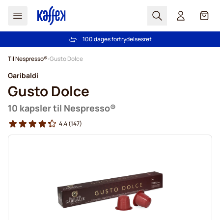
Søg
Cart
100 dages fortrydelsesret
Fri fragt ved køb over 349 kr.
Skip to Content
Til Nespresso®
Gusto Dolce
Garibaldi
Gusto Dolce
10 kapsler til Nespresso®
4.4
(147)