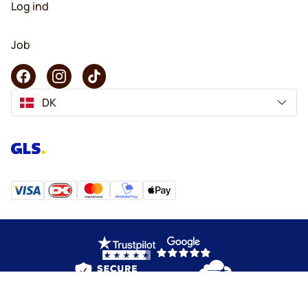
Log ind
Job
DK