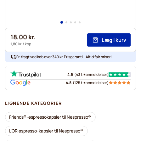
18,00 kr.
Læg i kurv
1,80 kr.
/ kop
Fri fragt ved køb over 349 kr. Prisgaranti - Altid fair priser!
4.5
(
43 t.+
anmeldelser
)
4.8
(
125 t.+
anmeldelser
)
LIGNENDE KATEGORIER
Friends®-espressokapsler til Nespresso®
L'OR espresso-kapsler til Nespresso®