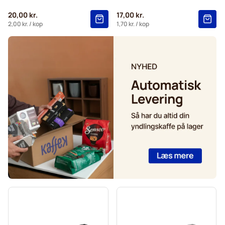
Café René kaffekapsler til Nespresso®
20,00 kr.
17,00 kr.
Caffè Borbone til Nespresso®
Kapsler til Nespresso®
2,00 kr.
/ kop
1,70 kr.
/ kop
Merrild kaffekapsler til Nespresso®
Gevalia kaffekapsler til Nespresso®
Belmio kaffekapsler til Nespresso®