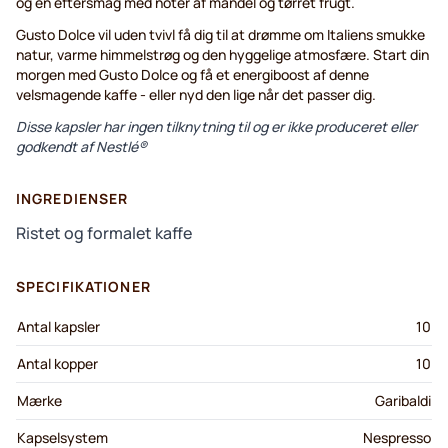
og en eftersmag med noter af mandel og tørret frugt.
Gusto Dolce vil uden tvivl få dig til at drømme om Italiens smukke
natur, varme himmelstrøg og den hyggelige atmosfære. Start din
morgen med Gusto Dolce og få et energiboost af denne
velsmagende kaffe - eller nyd den lige når det passer dig.
Disse kapsler har ingen tilknytning til og er ikke produceret eller
godkendt af Nestlé®
INGREDIENSER
Ristet og formalet kaffe
SPECIFIKATIONER
Antal kapsler
10
Antal kopper
10
Mærke
Garibaldi
Kapselsystem
Nespresso