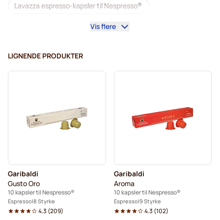
Lavazza espresso-kapsler til Nespresso®
Vis flere
Starbucks til Nespresso®
Kaffemaskiner til Nespresso®
Lungo til Nespresso®
LIGNENDE PRODUKTER
Lavazza til Nespresso®
illy kaffekapsler til Nespresso®
Café Royal kaffekapsler til Nespresso®
Tilbehør til Nespresso®
Alt til kaffen til Nespresso®
Afkalkning og plejeprodukter til Nespresso®
Garibaldi
Garibaldi
L'OR kaffekapsler til Nespresso®
Gusto Oro
Aroma
10 kapsler til Nespresso®
10 kapsler til Nespresso®
Segafredo kaffekapsler til Nespresso®
Espresso
8 Styrke
Espresso
9 Styrke
4.3
(
209
)
4.3
(
102
)