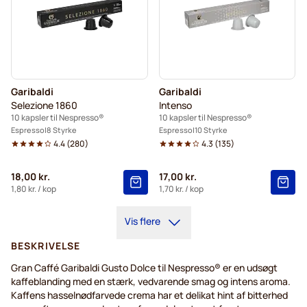
Garibaldi
Garibaldi
Selezione 1860
Intenso
10 kapsler til Nespresso®
10 kapsler til Nespresso®
Espresso
8 Styrke
Espresso
10 Styrke
4.4
(
280
)
4.3
(
135
)
18,00 kr.
17,00 kr.
1,80 kr.
/ kop
1,70 kr.
/ kop
Vis flere
BESKRIVELSE
Gran Caffé Garibaldi Gusto Dolce til Nespresso® er en udsøgt
kaffeblanding med en stærk, vedvarende smag og intens aroma.
Kaffens hasselnødfarvede crema har et delikat hint af bitterhed